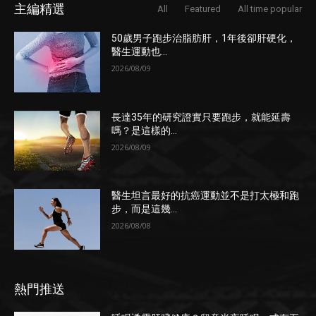
主編精選
All
Featured
All time popular
50歲男子跑步治脂肪肝，1年後卻肝硬化，
醫生運動也...
2026/08/09
長達35年的研究證實只要跑步，就能延壽
嗎？是這樣的...
2026/08/09
醫生坦言最好的抗癌運動並不是打太極和跑
步，而是這幾...
2026/08/08
熱門推送