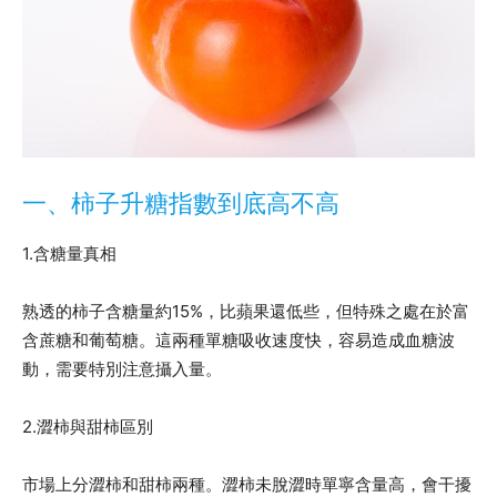
一、柿子升糖指數到底高不高
1.含糖量真相
熟透的柿子含糖量約15%，比蘋果還低些，但特殊之處在於富
含蔗糖和葡萄糖。這兩種單糖吸收速度快，容易造成血糖波
動，需要特別注意攝入量。
2.澀柿與甜柿區別
市場上分澀柿和甜柿兩種。澀柿未脫澀時單寧含量高，會干擾