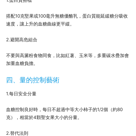
1.蛋白質搭檔
搭配10克堅果或100毫升無糖優酪乳，蛋白質能延緩糖分吸收
速度，讓上升的血糖曲線更平緩。
2.避開高危組合
不要與高澱粉食物同食，比如紅薯、玉米等，多重碳水疊加會
加重血糖負擔。
四、量的控制藝術
1.每日安全分量
血糖控制良好時，每日不超過中等大小柿子的1/2個（約80
克），相當於4顆聖女果大小的分量。
2.替代法則