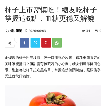
柿子上市需慎吃！糖友吃柿子
掌握這6點，血糖更穩又解饞
文/
鐘, 學閔
2026/06/03
34
0
金燦燦的柿子掛滿枝頭，咬一口甜到心坎裏，這種季節限定的
美味誰能抵擋？但甜蜜背後藏著的小心機，糖友們可得留個心
眼。別急著把柿子拉進黑名單，掌握這幾個關鍵點，照樣能享
受這份秋日饋贈。