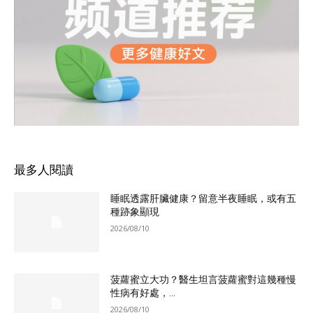
最多人閱讀
睡眠透露肝臟健康？留意半夜睡眠，或有五
種跡象顯現
2026/08/10
菠蘿蜜立大功？醫生坦言菠蘿蜜對這幾種慢
性病有好處，...
2026/08/10