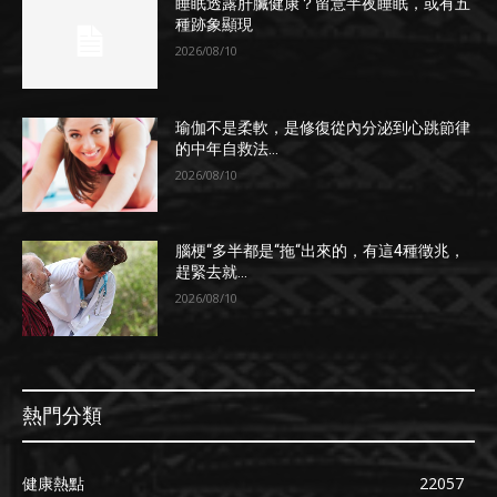
睡眠透露肝臟健康？留意半夜睡眠，或有五
種跡象顯現
2026/08/10
瑜伽不是柔軟，是修復從內分泌到心跳節律
的中年自救法...
2026/08/10
腦梗“多半都是“拖“出來的，有這4種徵兆，
趕緊去就...
2026/08/10
熱門分類
健康熱點
22057