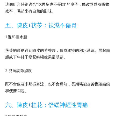
這個組合特別適合”吃再多也不長肉”的瘦子，能改善營養吸收
效率，喝起來有自然的甜味。
五、陳皮+茯苓：祛濕不傷胃
1.溫和排水腫
茯苓的多糖遇到陳皮的芳香烴，形成獨特的利水系統。晨起臉
腫或下午鞋子變緊時喝效果最明顯。
2.雙向調節濕度
既不會像薏米那樣寒涼，也不會燥熱，長期喝能改善舌頭齒痕
和便溏問題。
六、陳皮+桂花：舒緩神經性胃痛