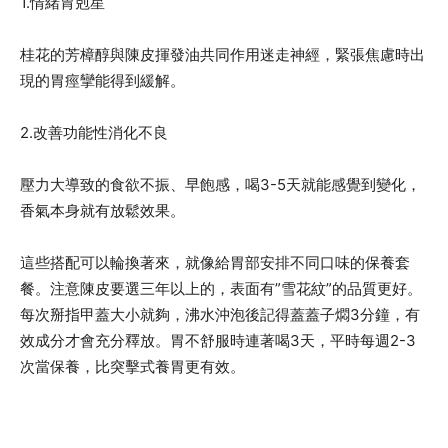
1.情緒胃剋星
桂花的芳樟醇與陳皮揮發油共同作用迷走神經，緊張焦慮時出
現的胃痙攣能得到緩解。
2.改善功能性消化不良
壓力大導致的食欲不振、早飽感，喝3-5天就能感覺到變化，
香氣本身就有放鬆效果。
這些搭配可以輪換著來，就像給胃部安排不同口味的保養套
餐。注意陳皮要選三年以上的，表面有”雪花紋”的品質更好。
每次掰指甲蓋大小就夠，沸水沖泡後記得蓋蓋子燜3分鐘，有
效成分才會充分釋放。胃不舒服時連著喝3天，平時每週2-3
次當保養，比突擊式養胃更有效。