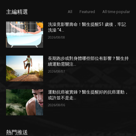
主編精選
All
Featured
All time popular
洗澡竟影響壽命！醫生提醒51 歲後，牢記
洗澡 “4...
2026/08/08
長期跑步或對身體哪些部位有影響？醫生持
續運動需關注...
2026/08/07
運動抗癌被實錘？醫生提醒好的抗癌運動，
或許並不是走...
2026/08/06
熱門推送