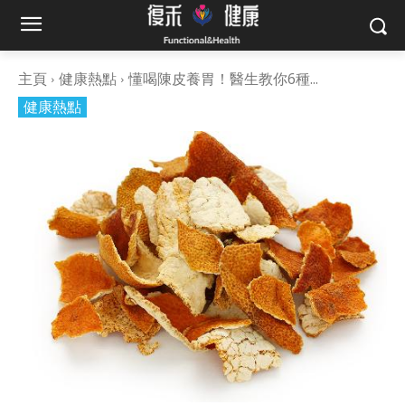
主頁
健康熱點
懂喝陳皮養胃！醫生教你6種...
健康熱點