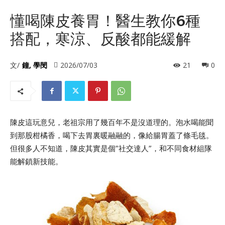
懂喝陳皮養胃！醫生教你6種
搭配，寒涼、反酸都能緩解
文/
鐘, 學閔
2026/07/03
21
0
陳皮這玩意兒，老祖宗用了幾百年不是沒道理的。泡水喝能聞
到那股柑橘香，喝下去胃裏暖融融的，像給腸胃蓋了條毛毯。
但很多人不知道，陳皮其實是個”社交達人”，和不同食材組隊
能解鎖新技能。