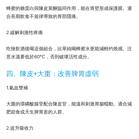
蜂蜜的糖蛋白與陳皮黃酮協同作用，能在胃壁形成保護膜。適
合長期飲食不規律導致的胃部隱痛。
2.緩解刺激性疼痛
吃辣飲酒後喝這個組合，比單純喝蜂蜜水更能減輕灼燒感。注
意水溫要低於60℃，否則破壞活性成分。
四、陳皮+大棗：改善脾胃虛弱
1.氣血雙補
大棗的環磷酸腺苷配合陳皮苷，能溫和刺激胃腸蠕動。適合減
肥節食或天生脾胃差的人群。
2.提升吸收力