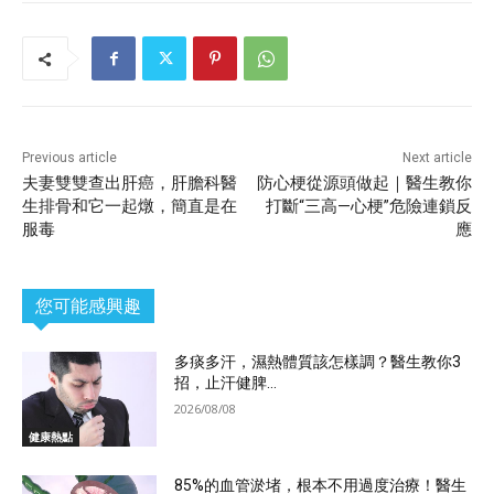
Previous article
Next article
夫妻雙雙查出肝癌，肝膽科醫
防心梗從源頭做起｜醫生教你
生排骨和它一起燉，簡直是在
打斷“三高—心梗”危險連鎖反
服毒
應
您可能感興趣
多痰多汗，濕熱體質該怎樣調？醫生教你3
招，止汗健脾...
2026/08/08
健康熱點
85%的血管淤堵，根本不用過度治療！醫生