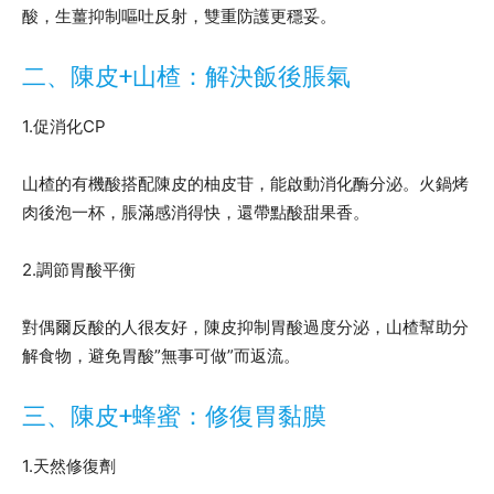
酸，生薑抑制嘔吐反射，雙重防護更穩妥。
二、陳皮+山楂：解決飯後脹氣
1.促消化CP
山楂的有機酸搭配陳皮的柚皮苷，能啟動消化酶分泌。火鍋烤
肉後泡一杯，脹滿感消得快，還帶點酸甜果香。
2.調節胃酸平衡
對偶爾反酸的人很友好，陳皮抑制胃酸過度分泌，山楂幫助分
解食物，避免胃酸”無事可做”而返流。
三、陳皮+蜂蜜：修復胃黏膜
1.天然修復劑