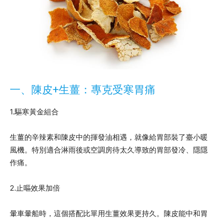
一、陳皮+生薑：專克受寒胃痛
1.驅寒黃金組合
生薑的辛辣素和陳皮中的揮發油相遇，就像給胃部裝了臺小暖
風機。特別適合淋雨後或空調房待太久導致的胃部發冷、隱隱
作痛。
2.止嘔效果加倍
暈車暈船時，這個搭配比單用生薑效果更持久。陳皮能中和胃