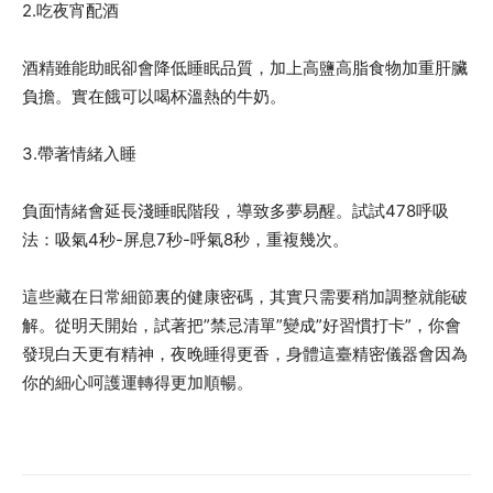
2.吃夜宵配酒
酒精雖能助眠卻會降低睡眠品質，加上高鹽高脂食物加重肝臟
負擔。實在餓可以喝杯溫熱的牛奶。
3.帶著情緒入睡
負面情緒會延長淺睡眠階段，導致多夢易醒。試試478呼吸
法：吸氣4秒-屏息7秒-呼氣8秒，重複幾次。
這些藏在日常細節裏的健康密碼，其實只需要稍加調整就能破
解。從明天開始，試著把”禁忌清單”變成”好習慣打卡”，你會
發現白天更有精神，夜晚睡得更香，身體這臺精密儀器會因為
你的細心呵護運轉得更加順暢。