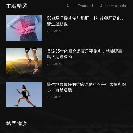
主編精選
All
Featured
All time popular
50歲男子跑步治脂肪肝，1年後卻肝硬化，
醫生運動也...
2026/08/09
長達35年的研究證實只要跑步，就能延壽
嗎？是這樣的...
2026/08/09
醫生坦言最好的抗癌運動並不是打太極和跑
步，而是這幾...
2026/08/08
熱門推送