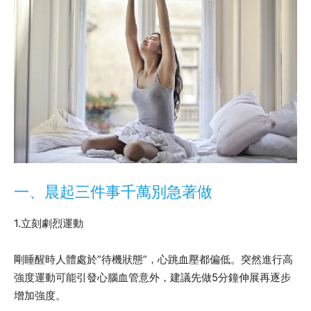
一、晨起三件事千萬別急著做
1.立刻劇烈運動
剛睡醒時人體處於”待機狀態”，心跳血壓都偏低。突然進行高
強度運動可能引發心腦血管意外，建議先做5分鐘伸展再逐步
增加強度。