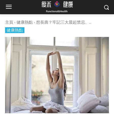
主頁
健康熱點
想長壽？牢記三大晨起禁忌、...
健康熱點