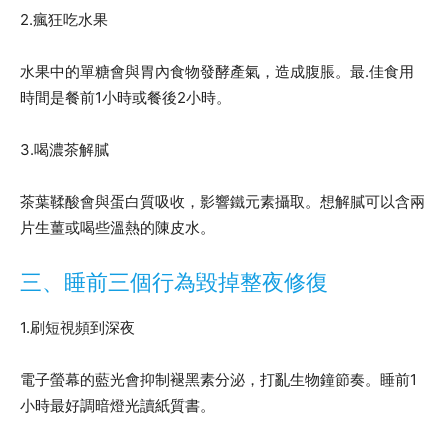
2.瘋狂吃水果
水果中的單糖會與胃內食物發酵產氣，造成腹脹。最.佳食用
時間是餐前1小時或餐後2小時。
3.喝濃茶解膩
茶葉鞣酸會與蛋白質吸收，影響鐵元素攝取。想解膩可以含兩
片生薑或喝些溫熱的陳皮水。
三、睡前三個行為毀掉整夜修復
1.刷短視頻到深夜
電子螢幕的藍光會抑制褪黑素分泌，打亂生物鐘節奏。睡前1
小時最好調暗燈光讀紙質書。