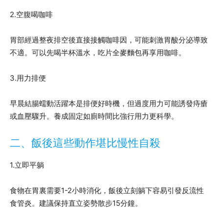
2.空腹喝咖啡
胃部經過整夜排空後直接接觸咖啡因，可能刺激胃酸分泌導致
不適。可以先喝半杯溫水，吃片全麥麵包再享用咖啡。
3.用力排便
早晨結腸蠕動活躍本是排便好時機，但過度用力可能誘發痔瘡
或血壓驟升。養成固定如廁時間比強行用力更科學。
二、飯後這些動作堪比慢性自殺
1.立即平躺
食物在胃裏需要1-2小時消化，飯後立刻躺下容易引發反流性
食管炎。建議保持直立姿勢散步15分鐘。