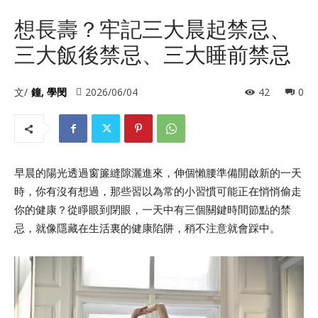
想長壽？牢記三大晨起禁忌、
三大飯後禁忌、三大睡前禁忌
文/
鐘, 學閔
2026/06/04
42
0
早晨的陽光透過窗簾縫隙灑進來，伸個懶腰準備開啟新的一天
時，你有沒有想過，那些習以為常的小習慣可能正在悄悄偷走
你的健康？從睜眼到閉眼，一天中有三個關鍵時間節點的禁
忌，就像隱藏在生活裏的健康陷阱，稍不注意就會踩中。