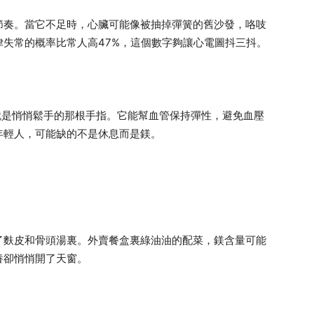
節奏。當它不足時，心臟可能像被抽掉彈簧的舊沙發，咯吱
失常的概率比常人高47%，這個數字夠讓心電圖抖三抖。
就是悄悄鬆手的那根手指。它能幫血管保持彈性，避免血壓
年輕人，可能缺的不是休息而是鎂。
了麩皮和骨頭湯裏。外賣餐盒裏綠油油的配菜，鎂含量可能
養卻悄悄開了天窗。