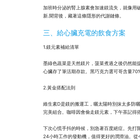
加班時分泌的腎上腺素會加速鎂流失，就像用
新.聞背後，藏著這條隱形的代謝鏈條。
三、給心臟充電的飲食方案
1.鎂元素補給清單
墨綠色蔬菜是天然鎂片，菠菜煮過之後仍然能提
心臟存了筆活期存款。黑巧克力選可哥含量70
2.黃金搭配法則
維生素D是鎂的搬運工，曬太陽時別抹太多防曬
完美組合。咖啡因會偷走鎂元素，下午茶記得
下次心慌手抖的時候，別急著百度絕症。先打
24小時工作的發動機，值得更好的潤滑油。從