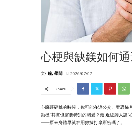
心梗與缺鎂如何通
文/
鐘, 學閔
2026/07/07
Share
心臟砰砰跳的時候，你可能在追公交、看恐怖
動機”其實也需要特別的關愛？最.近總聽人說
——原來身體早就在用數據打摩斯密碼了。