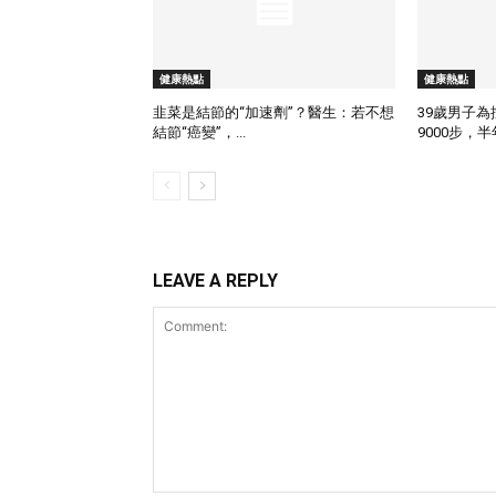
健康熱點
健康熱點
韭菜是結節的“加速劑”？醫生：若不想
39歲男子
結節“癌變”，...
9000步，半年
LEAVE A REPLY