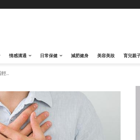
情感溝通
日常保健
減肥健身
美容美妝
育兒親
...