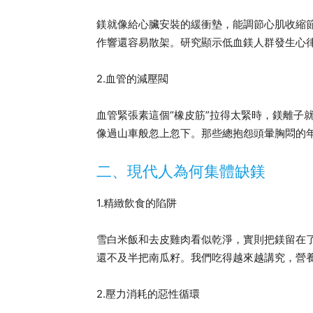
鎂就像給心臟安裝的緩衝墊，能調節心肌收縮
作響還容易散架。研究顯示低血鎂人群發生心律
2.血管的減壓閥
血管緊張素這個“橡皮筋”拉得太緊時，鎂離子
像過山車般忽上忽下。那些總抱怨頭暈胸悶的
二、現代人為何集體缺鎂
1.精緻飲食的陷阱
雪白米飯和去皮雞肉看似乾淨，實則把鎂留在
還不及半把南瓜籽。我們吃得越來越講究，營
2.壓力消耗的惡性循環