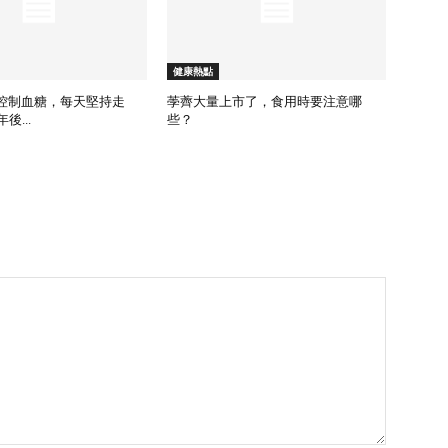
健康熱點
為控制血糖，每天堅持走
荸薺大量上市了，食用時要注意哪
後...
些？