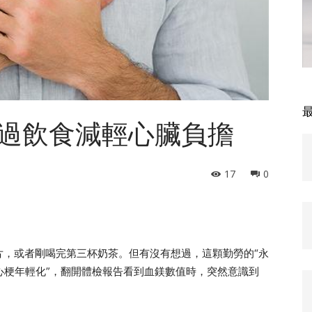
過飲食減輕心臟負擔
17
0
片，或者剛喝完第三杯奶茶。但有沒有想過，這顆勤勞的“永
“心梗年輕化”，翻開體檢報告看到血鎂數值時，突然意識到