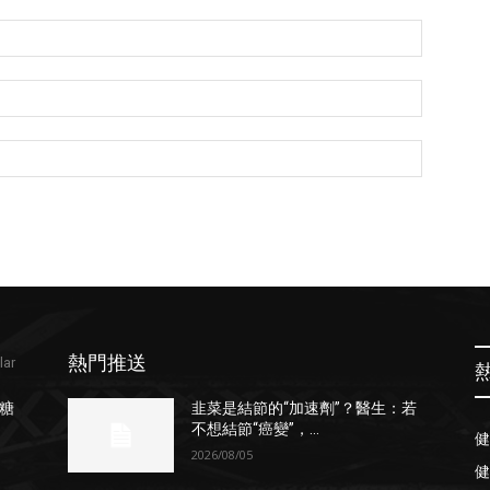
Name:*
Email:*
Website:
熱門推送
lar
糖
韭菜是結節的“加速劑”？醫生：若
不想結節“癌變”，...
健
2026/08/05
健