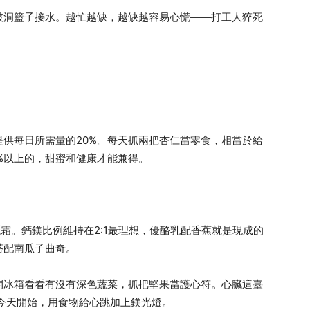
破洞籃子接水。越忙越缺，越缺越容易心慌——打工人猝死
供每日所需量的20%。每天抓兩把杏仁當零食，相當於給
%以上的，甜蜜和健康才能兼得。
霜。鈣鎂比例維持在2:1最理想，優酪乳配香蕉就是現成的
搭配南瓜子曲奇。
開冰箱看看有沒有深色蔬菜，抓把堅果當護心符。心臟這臺
今天開始，用食物給心跳加上鎂光燈。