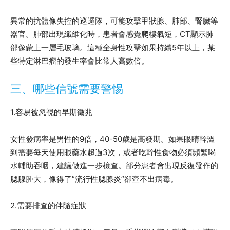
異常的抗體像失控的巡邏隊，可能攻擊甲狀腺、肺部、腎臟等
器官。肺部出現纖維化時，患者會感覺爬樓氣短，CT顯示肺
部像蒙上一層毛玻璃。這種全身性攻擊如果持續5年以上，某
些特定淋巴瘤的發生率會比常人高數倍。
三、哪些信號需要警惕
1.容易被忽視的早期徵兆
女性發病率是男性的9倍，40-50歲是高發期。如果眼睛幹澀
到需要每天使用眼藥水超過3次，或者吃幹性食物必須頻繁喝
水輔助吞咽，建議做進一步檢查。部分患者會出現反復發作的
腮腺腫大，像得了”流行性腮腺炎”卻查不出病毒。
2.需要排查的伴隨症狀