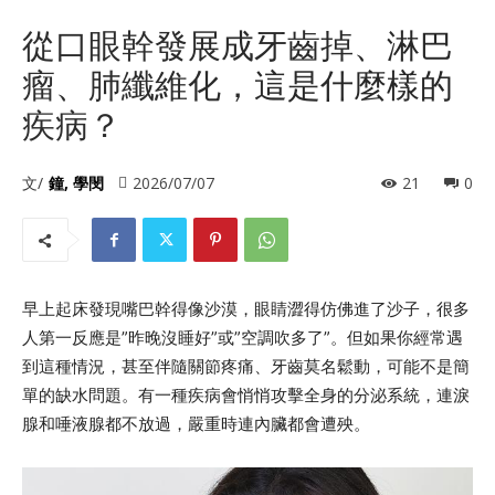
從口眼幹發展成牙齒掉、淋巴
瘤、肺纖維化，這是什麼樣的
疾病？
文/
鐘, 學閔
2026/07/07
21
0
早上起床發現嘴巴幹得像沙漠，眼睛澀得仿佛進了沙子，很多
人第一反應是”昨晚沒睡好”或”空調吹多了”。但如果你經常遇
到這種情況，甚至伴隨關節疼痛、牙齒莫名鬆動，可能不是簡
單的缺水問題。有一種疾病會悄悄攻擊全身的分泌系統，連淚
腺和唾液腺都不放過，嚴重時連內臟都會遭殃。