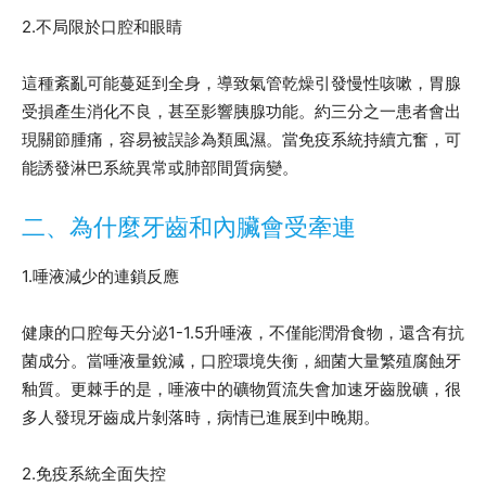
2.不局限於口腔和眼睛
這種紊亂可能蔓延到全身，導致氣管乾燥引發慢性咳嗽，胃腺
受損產生消化不良，甚至影響胰腺功能。約三分之一患者會出
現關節腫痛，容易被誤診為類風濕。當免疫系統持續亢奮，可
能誘發淋巴系統異常或肺部間質病變。
二、為什麼牙齒和內臟會受牽連
1.唾液減少的連鎖反應
健康的口腔每天分泌1-1.5升唾液，不僅能潤滑食物，還含有抗
菌成分。當唾液量銳減，口腔環境失衡，細菌大量繁殖腐蝕牙
釉質。更棘手的是，唾液中的礦物質流失會加速牙齒脫礦，很
多人發現牙齒成片剝落時，病情已進展到中晚期。
2.免疫系統全面失控