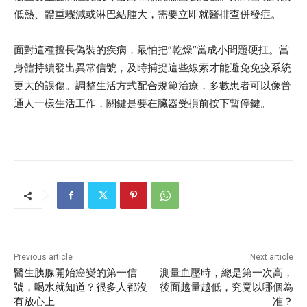
低熱、體重驟減或淋巴結腫大，需要立即就醫排查併發症。
面對這種擅長偽裝的疾病，最怕把”乾燥”當成小問題硬扛。當
身體持續發出異常信號，及時捕捉這些線索才能避免免疫系統
更大的誤傷。調整生活方式配合規範治療，多數患者可以像普
通人一樣生活工作，關鍵是要在臟器受損前按下暫停鍵。
Previous article
Next article
醫生胰腺開始癌變的第一信
測量血壓時，總是第一次高，
號，喝水就知道？很多人都沒
後面越量越低，究竟以哪個為
有放心上
准？