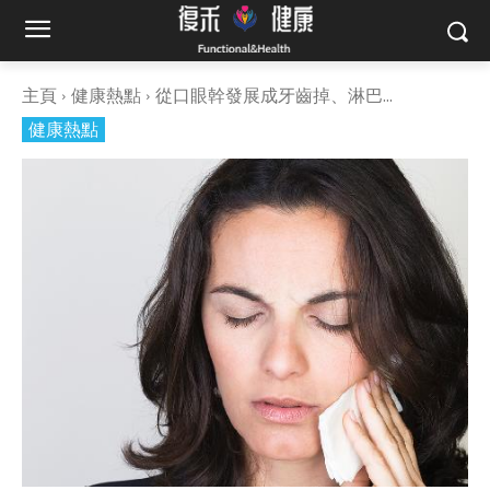
主頁
健康熱點
從口眼幹發展成牙齒掉、淋巴...
健康熱點