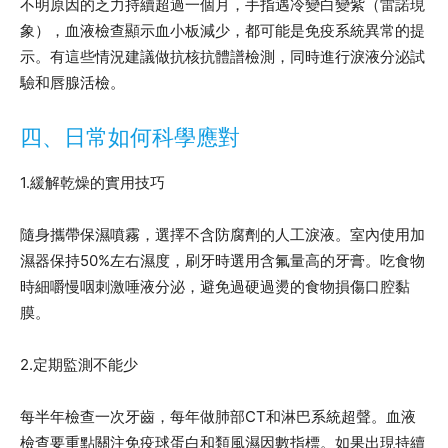
不明原因的乏力持續超過一個月，手指遇冷變白變紫（雷諾現
象），血液檢查顯示血小板減少，都可能是免疫系統異常的提
示。有這些情況建議做抗核抗體譜檢測，同時進行淚液分泌試
驗和唇腺活檢。
四、日常如何科學應對
1.緩解乾燥的實用技巧
隨身攜帶保濕噴霧，選擇不含防腐劑的人工淚液。室內使用加
濕器保持50%左右濕度，刷牙時選用含氟量高的牙膏。吃食物
時細嚼慢咽刺激唾液分泌，避免過硬過燙的食物損傷口腔黏
膜。
2.定期監測不能少
每半年檢查一次牙齒，每年做肺部CT和淋巴系統超聲。血液
檢查要重點關注免疫球蛋白和類風濕因數指標。如果出現持續