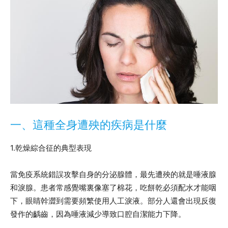
一、這種全身遭殃的疾病是什麼
1.乾燥綜合征的典型表現
當免疫系統錯誤攻擊自身的分泌腺體，最先遭殃的就是唾液腺
和淚腺。患者常感覺嘴裏像塞了棉花，吃餅乾必須配水才能咽
下，眼睛幹澀到需要頻繁使用人工淚液。部分人還會出現反復
發作的齲齒，因為唾液減少導致口腔自潔能力下降。