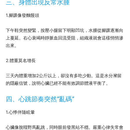
三、身體出現反常水腫
1.腳踝像發麵饅頭
下午鞋突然變緊，按壓小腿留下明顯凹坑，水腫從腳踝逐漸向
上蔓延。右心衰竭時靜脈血回流受阻，組織液就會這樣悄悄滲
出來。
2.體重莫名增長
三天內體重增加2公斤以上，卻沒有多吃少動。這是水分瀦留
的隱蔽信號，說明心臟已經不能有效調節體液平衡了。
四、心跳節奏突然”亂碼”
1.心悸伴隨眩暈
心臟像脫韁野馬亂跳，同時眼前發黑站不穩。嚴重心律失常會