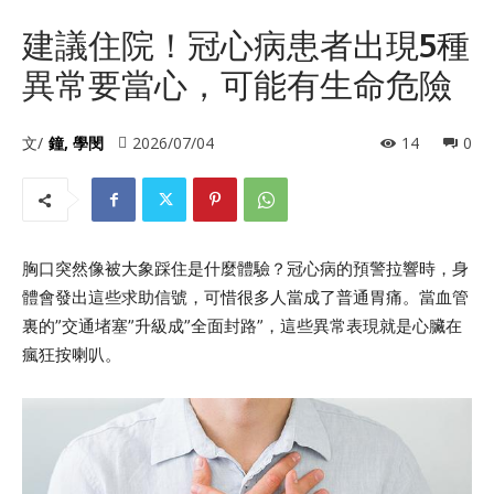
建議住院！冠心病患者出現5種
異常要當心，可能有生命危險
文/
鐘, 學閔
2026/07/04
14
0
胸口突然像被大象踩住是什麼體驗？冠心病的預警拉響時，身
體會發出這些求助信號，可惜很多人當成了普通胃痛。當血管
裏的”交通堵塞”升級成”全面封路”，這些異常表現就是心臟在
瘋狂按喇叭。