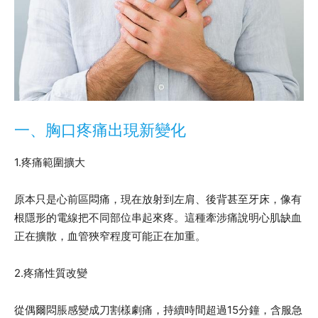
一、胸口疼痛出現新變化
1.疼痛範圍擴大
原本只是心前區悶痛，現在放射到左肩、後背甚至牙床，像有
根隱形的電線把不同部位串起來疼。這種牽涉痛說明心肌缺血
正在擴散，血管狹窄程度可能正在加重。
2.疼痛性質改變
從偶爾悶脹感變成刀割樣劇痛，持續時間超過15分鐘，含服急