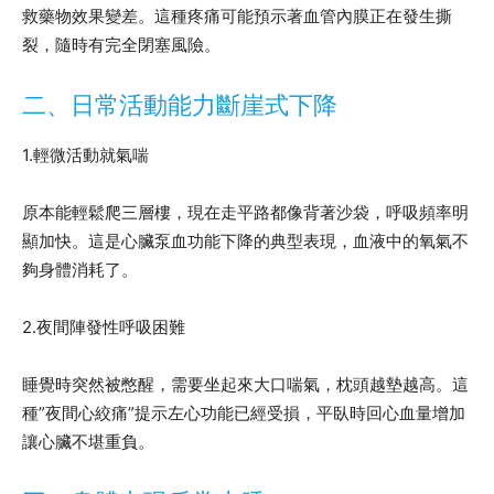
救藥物效果變差。這種疼痛可能預示著血管內膜正在發生撕
裂，隨時有完全閉塞風險。
二、日常活動能力斷崖式下降
1.輕微活動就氣喘
原本能輕鬆爬三層樓，現在走平路都像背著沙袋，呼吸頻率明
顯加快。這是心臟泵血功能下降的典型表現，血液中的氧氣不
夠身體消耗了。
2.夜間陣發性呼吸困難
睡覺時突然被憋醒，需要坐起來大口喘氣，枕頭越墊越高。這
種”夜間心絞痛”提示左心功能已經受損，平臥時回心血量增加
讓心臟不堪重負。