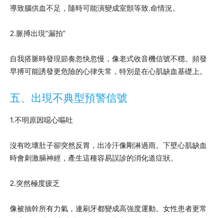
導致腦供血不足，隨時可能演變成室顫等致.命情況。
2.脈搏出現”漏拍”
自我搭脈時發現節奏忽快忽慢，像老式收音機信號不穩。頻發
早搏可能誘發更危險的心律失常，特別是在心肌缺血基礎上。
五、出現不典型預警信號
1.不明原因噁心嘔吐
沒有吃壞肚子卻突然反胃，出冷汗像剛淋過雨。下壁心肌缺血
時會刺激膈神經，產生這種容易誤診的消化道症狀。
2.突然極度疲乏
像被抽幹所有力氣，連刷牙都變成高強度運動。女性患者更常