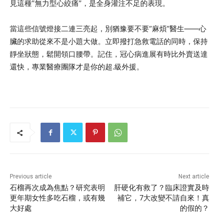
見這種”無力型心絞痛”，是全身灌注不足的表現。
當這些信號燈接二連三亮起，別猶豫要不要”麻煩”醫生——心
臟的求助從來不是小題大做。立即撥打急救電話的同時，保持
靜坐狀態，鬆開領口腰帶。記住，冠心病進展有時比外賣送達
還快，專業醫療團隊才是你的超.級外援。
Previous article
Next article
石榴再次成為焦點？研究表明
肝硬化有救了？臨床證實及時
更年期女性多吃石榴，或有幾
補它，7大改變不請自來！真
大好處
的假的？