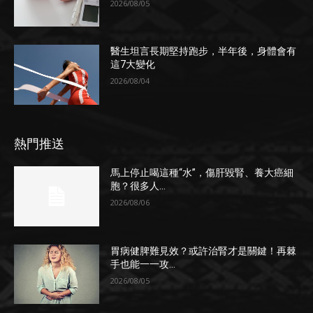
2026/08/05
醫生坦言長期堅持跑步，半年後，身體會有
這7大變化
2026/08/04
熱門推送
馬上停止喝這種“水”，傷肝毀腎、養大癌細
胞？很多人...
2026/08/06
胃病健脾難見效？或許治腎才是關鍵！再棘
手也能一一攻...
2026/08/05