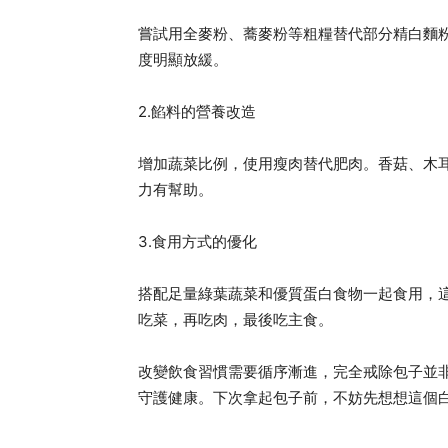
嘗試用全麥粉、蕎麥粉等粗糧替代部分精白麵
度明顯放緩。
2.餡料的營養改造
增加蔬菜比例，使用瘦肉替代肥肉。香菇、木
力有幫助。
3.食用方式的優化
搭配足量綠葉蔬菜和優質蛋白食物一起食用，
吃菜，再吃肉，最後吃主食。
改變飲食習慣需要循序漸進，完全戒除包子並
守護健康。下次拿起包子前，不妨先想想這個