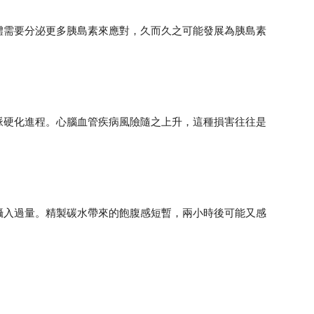
體需要分泌更多胰島素來應對，久而久之可能發展為胰島素
脈硬化進程。心腦血管疾病風險隨之上升，這種損害往往是
攝入過量。精製碳水帶來的飽腹感短暫，兩小時後可能又感