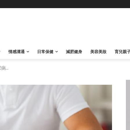
情感溝通
日常保健
減肥健身
美容美妝
育兒親
...