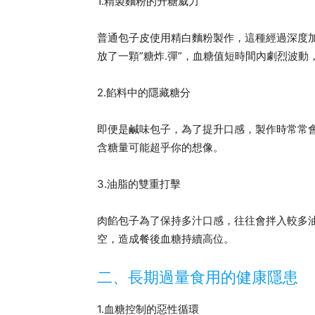
1.精製麵粉的升糖威力
普通包子皮使用精白麵粉製作，這種經過深度
放了一顆”糖炸.彈”，血糖值短時間內劇烈波
2.餡料中的隱藏糖分
即便是鹹味包子，為了提升口感，製作時常常
含糖量可能超乎你的想像。
3.油脂的雙重打擊
肉餡包子為了保持多汁口感，往往會拌入較多
空，造成餐後血糖持續高位。
二、長期過量食用的健康隱患
1.血糖控制的惡性循環