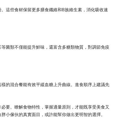
粉。這些食材保留更多膳食纖維和B族維生素，消化吸收速
耳等菌類不僅能提升鮮味，還富含多糖類物質，對調節免疫
這樣的混合餐能有效平緩血糖上升曲線。進食順序上建議先
非必要。瞭解食物特性，掌握適量原則，才能既享受美食又
白胖小傢伙的真實面目，或許能幫你做出更明智的選擇。