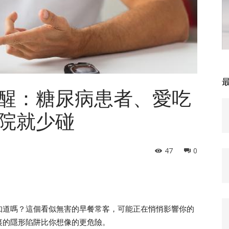
醒：糖尿病患者、愛吃
院就少碰
47
0
知道嗎？這個看似無害的早餐常客，可能正在悄悄影響你的
裏的隱形陷阱比你想像的更危險。