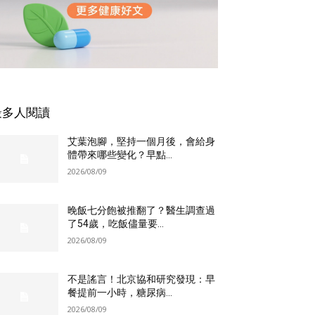
最多人閱讀
艾葉泡腳，堅持一個月後，會給身
體帶來哪些變化？早點...
2026/08/09
晚飯七分飽被推翻了？醫生調查過
了54歲，吃飯儘量要...
2026/08/09
不是謠言！北京協和研究發現：早
餐提前一小時，糖尿病...
2026/08/09