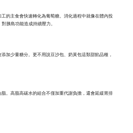
加工的主食會快速轉化為葡萄糖。消化過程中就像在體內投
動，對胰島功能造成持續壓力。
會添加少量糖分。更不用說豆沙包、奶黃包這類甜餡品種，
油脂。高脂高碳水的組合不僅加重代謝負擔，還會延緩胃排