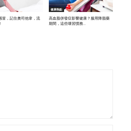
健康熱點
感冒，記住奧司他韋，流
高血脂併發症影響健康？服用降脂藥
！
期間，這些壞習慣務...
Name:*