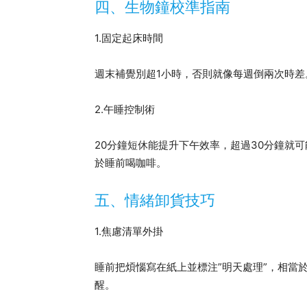
四、生物鐘校準指南
1.固定起床時間
週末補覺別超1小時，否則就像每週倒兩次時
2.午睡控制術
20分鐘短休能提升下午效率，超過30分鐘就
於睡前喝咖啡。
五、情緒卸貨技巧
1.焦慮清單外掛
睡前把煩惱寫在紙上並標注”明天處理”，相當
醒。