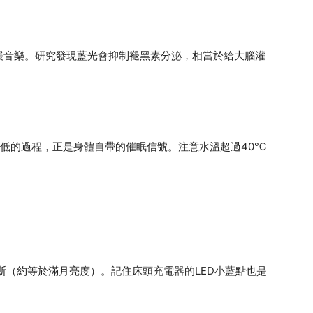
緩音樂。研究發現藍光會抑制褪黑素分泌，相當於給大腦灌
降低的過程，正是身體自帶的催眠信號。注意水溫超過40℃
斯（約等於滿月亮度）。記住床頭充電器的LED小藍點也是