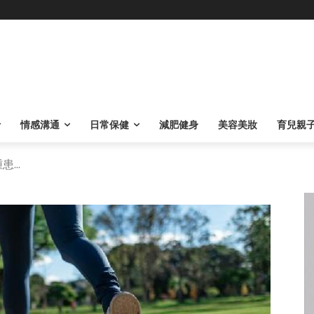
情感溝通
日常保健
減肥健身
美容美妝
育兒親
...