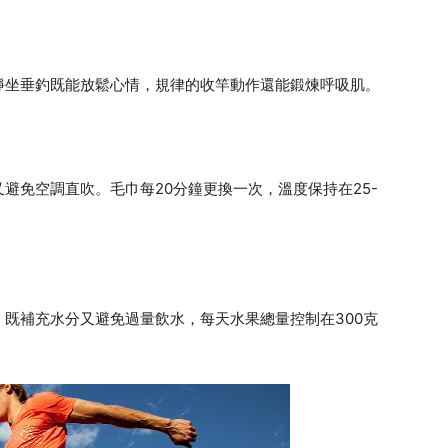
靜坐垂釣既能放鬆心情，規律的收竿動作還能鍛煉呼吸肌。
避免空調直吹。毛巾每20分鐘更換一次，溫度保持在25-
既補充水分又避免過量飲水，每天水果總量控制在300克