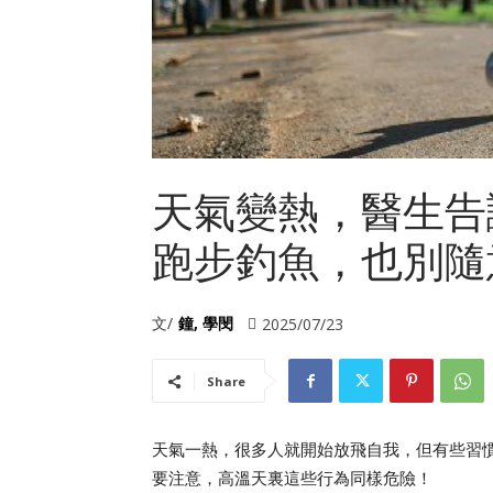
天氣變熱，醫生告
跑步釣魚，也別隨
文/
鐘, 學閔
2025/07/23
Share
天氣一熱，很多人就開始放飛自我，但有些習慣
要注意，高溫天裏這些行為同樣危險！