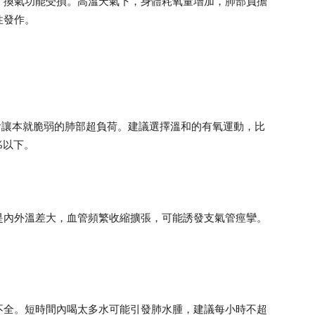
，換氣功能受損。高溫天氣下，身體耗氧量增加，肺部負擔
性發作。
會讓本就脆弱的肺部超負荷。建議選擇溫和的有氧運動，比
%以下。
是內外溫差大，血管頻繁收縮擴張，可能誘發支氣管痙攣。
不全。短時間內喝太多水可能引發肺水腫，建議每小時不超