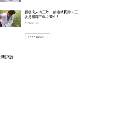
腦梗病人有三坎，熬過就長壽？三
坎是指哪三年？醫生5...
2026/08/08
Load more
最新評論