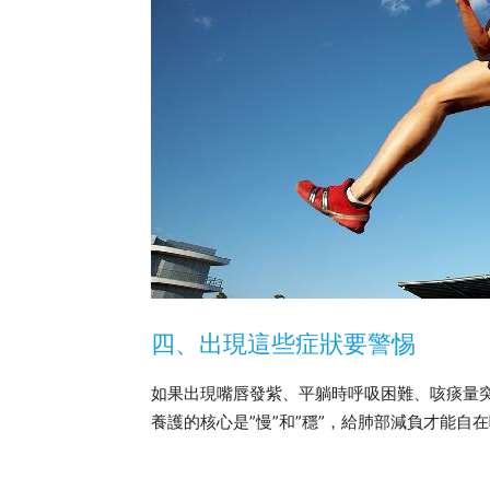
四、出現這些症狀要警惕
如果出現嘴唇發紫、平躺時呼吸困難、咳痰量
養護的核心是”慢”和”穩”，給肺部減負才能