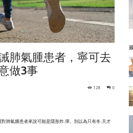
誡肺氣腫患者，寧可去
意做3事
128
0
對肺氣腫患者來說可能是隱形炸.彈。別以為只有冬.天才