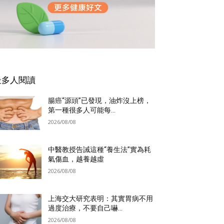
最多人閱讀
腸癌“源頭”已發現，油炸沒上榜，
第一種很多人可能每...
2026/08/08
中醫教授告誡這種“養生法”實為耗
氣傷血，越養越虛
2026/08/08
上海交大研究表明：其實胃病不用
過度治療，不要自己嚇...
2026/08/08