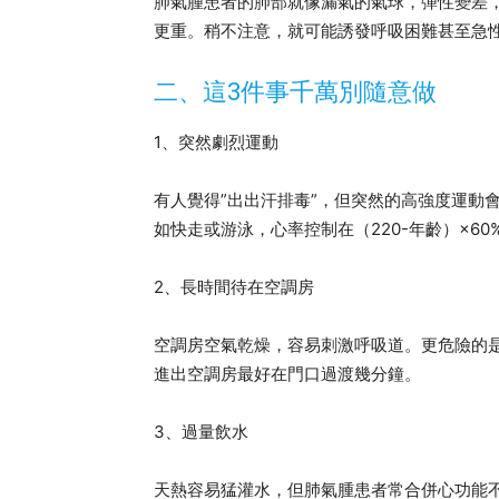
肺氣腫患者的肺部就像漏氣的氣球，彈性變差
更重。稍不注意，就可能誘發呼吸困難甚至急
二、這3件事千萬別隨意做
1、突然劇烈運動
有人覺得”出出汗排毒”，但突然的高強度運動
如快走或游泳，心率控制在（220-年齡）×60
2、長時間待在空調房
空調房空氣乾燥，容易刺激呼吸道。更危險的
進出空調房最好在門口過渡幾分鐘。
3、過量飲水
天熱容易猛灌水，但肺氣腫患者常合併心功能