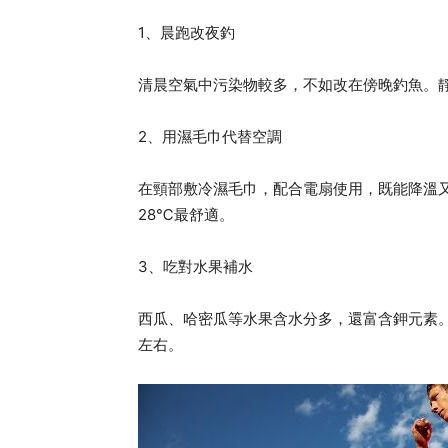
1、晨跑改夜釣
清晨空氣中污染物較多，不如改在傍晚釣魚。
2、用濕毛巾代替空調
在頸部敷冷濕毛巾，配合電扇使用，既能降溫又
28℃最舒適。
3、吃對水果補水
西瓜、哈密瓜等水果含水分多，還富含鉀元素。
左右。