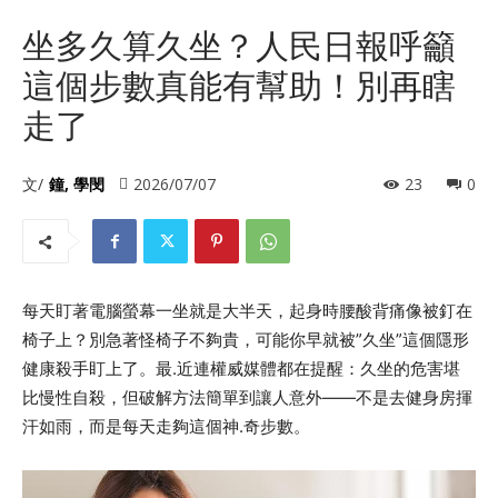
坐多久算久坐？人民日報呼籲
這個步數真能有幫助！別再瞎
走了
文/
鐘, 學閔
2026/07/07
23
0
每天盯著電腦螢幕一坐就是大半天，起身時腰酸背痛像被釘在
椅子上？別急著怪椅子不夠貴，可能你早就被”久坐”這個隱形
健康殺手盯上了。最.近連權威媒體都在提醒：久坐的危害堪
比慢性自殺，但破解方法簡單到讓人意外——不是去健身房揮
汗如雨，而是每天走夠這個神.奇步數。