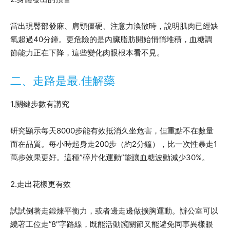
當出現臀部發麻、肩頸僵硬、注意力渙散時，說明肌肉已經缺
氧超過40分鐘。更危險的是內臟脂肪開始悄悄堆積，血糖調
節能力正在下降，這些變化肉眼根本看不見。
二、走路是最.佳解藥
1.關鍵步數有講究
研究顯示每天8000步能有效抵消久坐危害，但重點不在數量
而在品質。每小時起身走200步（約2分鐘），比一次性暴走1
萬步效果更好。這種”碎片化運動”能讓血糖波動減少30%。
2.走出花樣更有效
試試倒著走鍛煉平衡力，或者邊走邊做擴胸運動。辦公室可以
繞著工位走”8″字路線，既能活動髖關節又能避免同事異樣眼