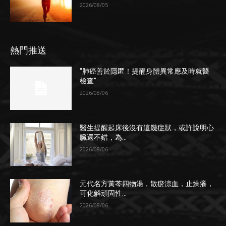
2026/08/05
熱門推送
“肺癌善於隱匿！提醒身體異常應及時就醫
檢查”
2026/08/06
醫生提醒起床後沒有這幾症狀，或許說明心
臟還不錯，為...
2026/08/06
元代名方黃芩四物湯，散瘀涼血，止燥癢，
可化解頑固性...
2026/08/06