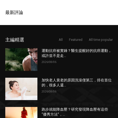
最新評論
主編精選
All
Featured
All time popular
運動抗癌被實錘？醫生提醒好的抗癌運動，
或許並不是走...
2026/08/06
加快老人衰老的原因洗澡僅第三，排在首位
的，很多人還...
2026/08/06
跑步就能降血壓？研究發現降血壓有這些
“優秀方法”，...