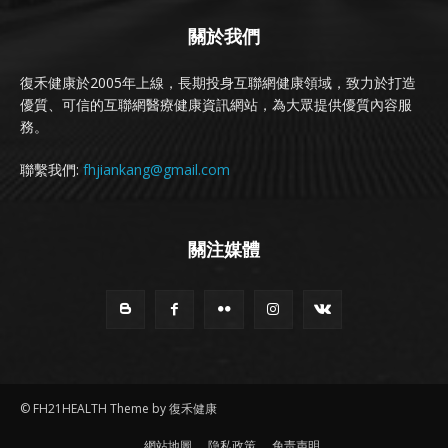
關於我們
復禾健康於2005年上線，長期投身互聯網健康領域，致力於打造
優質、可信的互聯網醫療健康資訊網站，為大眾提供優質內容服
務。
聯繫我們:
fhjiankang@gmail.com
關注媒體
© FH21HEALTH Theme by 復禾健康
網站地圖
隐私政策
免责声明