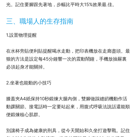
光。記住要腳跟先著地，步幅比平時大15%效果最.佳。
三、職場人的生存指南
1.設置物理提醒
在水杯旁貼便利貼提醒喝水走動，把印表機放在走廊盡頭。最
狠的方法是設定每45分鐘響一次的震動鬧鐘，手機放抽屜裏
必須起身才能關掉。
2.坐著也能動的小技巧
膝蓋夾A4紙保持10秒鍛煉大腿內側，雙腳做踩縫紉機動作活
動踝關節。接電話時一定要站起來，用腹式呼吸法說話還能順
便鍛煉核心肌群。
別讓椅子成為健康的刑具，從今天開始和久坐打遊擊戰。記住