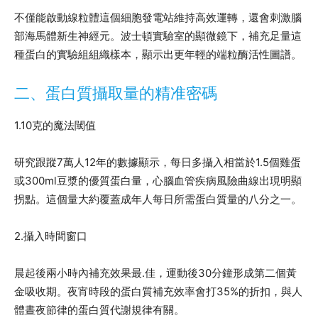
不僅能啟動線粒體這個細胞發電站維持高效運轉，還會刺激腦
部海馬體新生神經元。波士頓實驗室的顯微鏡下，補充足量這
種蛋白的實驗組組織樣本，顯示出更年輕的端粒酶活性圖譜。
二、蛋白質攝取量的精准密碼
1.10克的魔法閾值
研究跟蹤7萬人12年的數據顯示，每日多攝入相當於1.5個雞蛋
或300ml豆漿的優質蛋白量，心腦血管疾病風險曲線出現明顯
拐點。這個量大約覆蓋成年人每日所需蛋白質量的八分之一。
2.攝入時間窗口
晨起後兩小時內補充效果最.佳，運動後30分鐘形成第二個黃
金吸收期。夜宵時段的蛋白質補充效率會打35%的折扣，與人
體晝夜節律的蛋白質代謝規律有關。