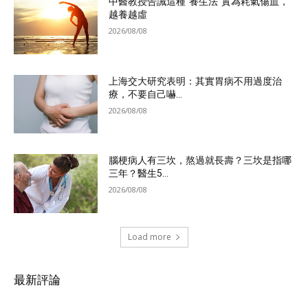
中醫教授告誡這種“養生法”實為耗氣傷血，
越養越虛
2026/08/08
上海交大研究表明：其實胃病不用過度治
療，不要自己嚇...
2026/08/08
腦梗病人有三坎，熬過就長壽？三坎是指哪
三年？醫生5...
2026/08/08
Load more
最新評論