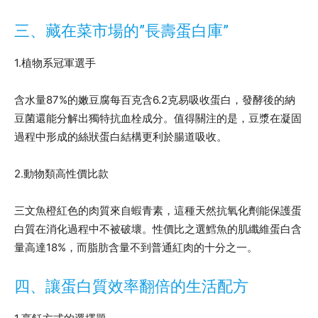
三、藏在菜市場的”長壽蛋白庫”
1.植物系冠軍選手
含水量87%的嫩豆腐每百克含6.2克易吸收蛋白，發酵後的納
豆菌還能分解出獨特抗血栓成分。值得關注的是，豆漿在凝固
過程中形成的絲狀蛋白結構更利於腸道吸收。
2.動物類高性價比款
三文魚橙紅色的肉質來自蝦青素，這種天然抗氧化劑能保護蛋
白質在消化過程中不被破壞。性價比之選鱈魚的肌纖維蛋白含
量高達18%，而脂肪含量不到普通紅肉的十分之一。
四、讓蛋白質效率翻倍的生活配方