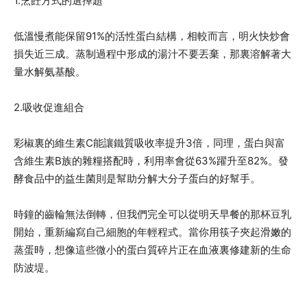
1.烹飪方式的選擇題
低溫慢煮能保留91%的活性蛋白結構，相較而言，明火快炒會
損失近三成。蒸制過程中形成的湯汁不要丟棄，那裏溶解著大
量水解氨基酸。
2.吸收促進組合
彩椒裏的維生素C能讓鐵質吸收率提升3倍，同理，蛋白與富
含維生素B族的雜糧搭配時，利用率會從63%躍升至82%。發
酵食品中的益生菌則是幫助分解大分子蛋白的好幫手。
時鐘的齒輪無法倒轉，但我們完全可以從明天早餐的那杯豆乳
開始，重新編寫自己細胞的年輕程式。當你用筷子夾起滑嫩的
蒸蛋時，想像這些微小的蛋白質碎片正在血液裏修建新的生命
防波堤。