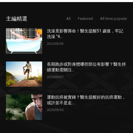
主編精選
All
Featured
All time popular
洗澡竟影響壽命！醫生提醒51 歲後，牢記
洗澡 “4...
2026/08/08
長期跑步或對身體哪些部位有影響？醫生持
續運動需關注...
2026/08/07
運動抗癌被實錘？醫生提醒好的抗癌運動，
或許並不是走...
2026/08/06