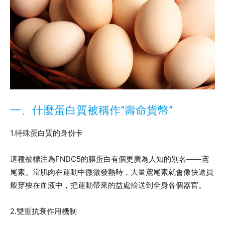
一、什麼蛋白質被稱作”壽命貨幣”
1.特殊蛋白質的身份卡
這種被標注為FNDC5的膜蛋白有個更廣為人知的別名——鳶
尾素。當肌肉在運動中微微發熱時，大量鳶尾素就會像快遞員
般穿梭在血液中，把運動帶來的益處輸送到全身各個器官。
2.雙重抗衰作用機制