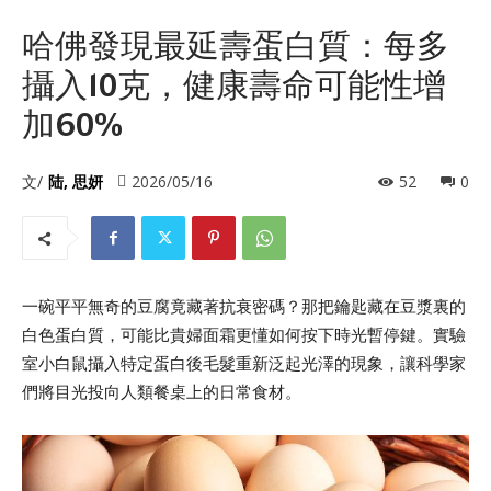
哈佛發現最延壽蛋白質：每多
攝入10克，健康壽命可能性增
加60%
文/
陆, 思妍
2026/05/16
52
0
一碗平平無奇的豆腐竟藏著抗衰密碼？那把鑰匙藏在豆漿裏的
白色蛋白質，可能比貴婦面霜更懂如何按下時光暫停鍵。實驗
室小白鼠攝入特定蛋白後毛髮重新泛起光澤的現象，讓科學家
們將目光投向人類餐桌上的日常食材。