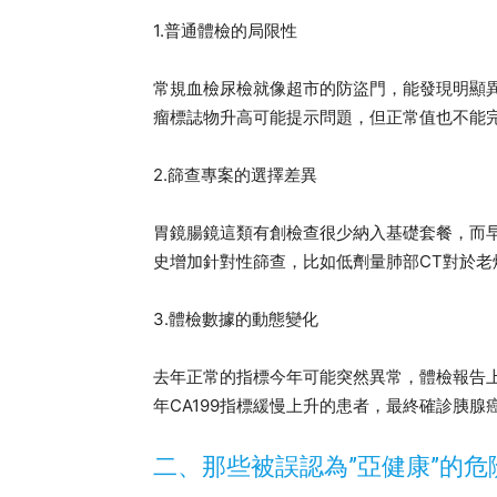
1.普通體檢的局限性
常規血檢尿檢就像超市的防盜門，能發現明顯
瘤標誌物升高可能提示問題，但正常值也不能
2.篩查專案的選擇差異
胃鏡腸鏡這類有創檢查很少納入基礎套餐，而
史增加針對性篩查，比如低劑量肺部CT對於老
3.體檢數據的動態變化
去年正常的指標今年可能突然異常，體檢報告
年CA199指標緩慢上升的患者，最終確診胰腺
二、那些被誤認為”亞健康”的危