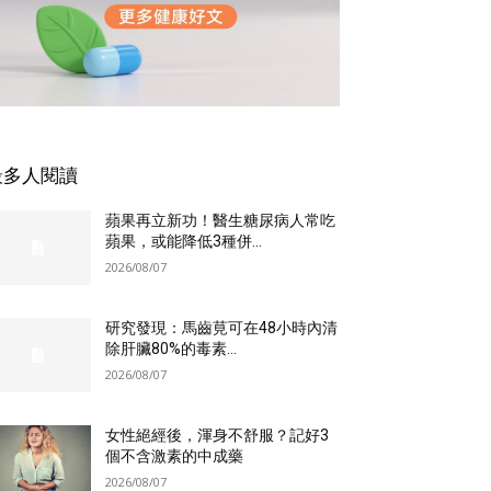
最多人閱讀
蘋果再立新功！醫生糖尿病人常吃
蘋果，或能降低3種併...
2026/08/07
研究發現：馬齒莧可在48小時內清
除肝臟80%的毒素...
2026/08/07
女性絕經後，渾身不舒服？記好3
個不含激素的中成藥
2026/08/07