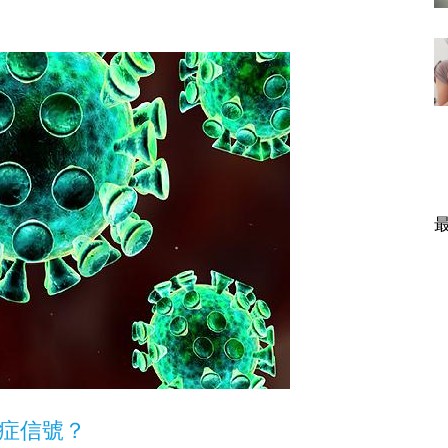
。
症信號？