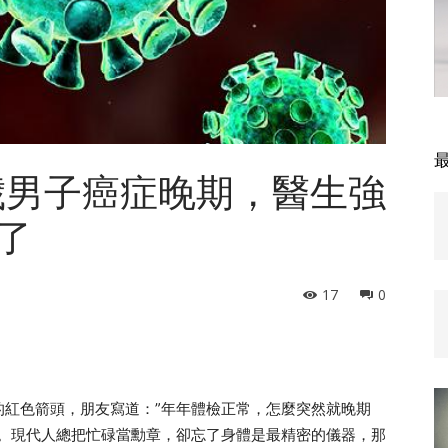
5歲男子癌症晚期，醫生強
了
17
0
的紅色箭頭，朋友寫道：”年年體檢正常，怎麼突然就晚期
意。現代人總把忙碌當勳章，卻忘了身體是最精密的儀器，那