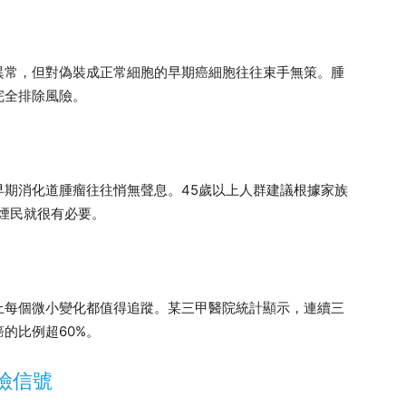
異常，但對偽裝成正常細胞的早期癌細胞往往束手無策。腫
完全排除風險。
早期消化道腫瘤往往悄無聲息。45歲以上人群建議根據家族
煙民就很有必要。
上每個微小變化都值得追蹤。某三甲醫院統計顯示，連續三
癌的比例超60%。
險信號