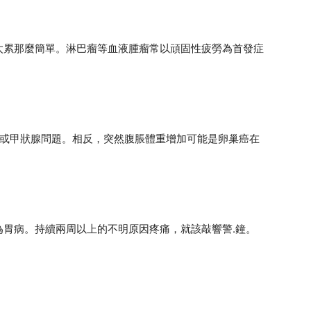
太累那麼簡單。淋巴瘤等血液腫瘤常以頑固性疲勞為首發症
癌或甲狀腺問題。相反，突然腹脹體重增加可能是卵巢癌在
胃病。持續兩周以上的不明原因疼痛，就該敲響警.鐘。