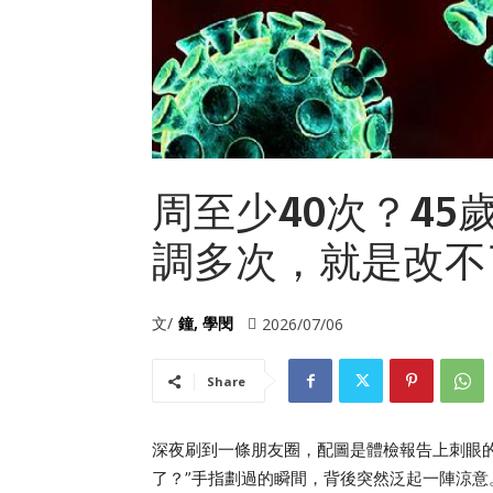
周至少40次？4
調多次，就是改不
文/
鐘, 學閔
2026/07/06
Share
深夜刷到一條朋友圈，配圖是體檢報告上刺眼
了？”手指劃過的瞬間，背後突然泛起一陣涼