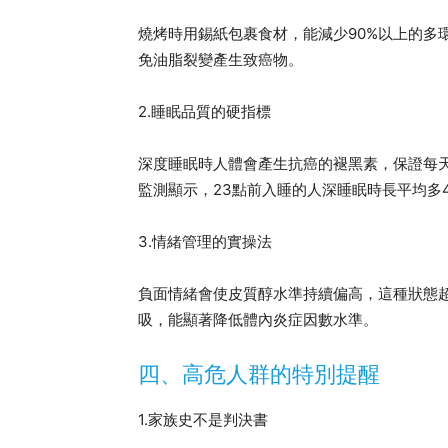
燒烤時用錫紙包裹食材，能減少90%以上的多
免油脂裂變產生致癌物。
2.睡眠品質的硬指標
深度睡眠時人體會產生抗癌的褪黑素，保證每天
監測顯示，23點前入睡的人深睡眠時長平均多
3.情緒管理的實操法
負面情緒會使皮質醇水準持續偏高，這種狀態超
吸，能顯著降低體內炎症因數水準。
四、高危人群的特別提醒
1.家族史不是判決書