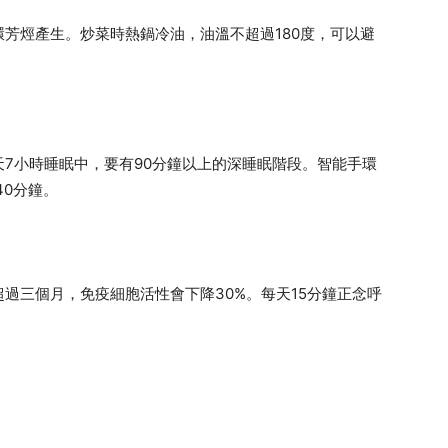
環芳烴產生。炒菜時熱鍋冷油，油溫不超過180度，可以避
7小時睡眠中，要有90分鐘以上的深睡眠階段。智能手環
40分鐘。
過三個月，免疫細胞活性會下降30%。每天15分鐘正念呼