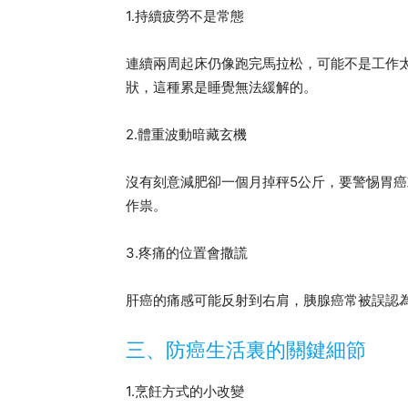
1.持續疲勞不是常態
連續兩周起床仍像跑完馬拉松，可能不是工作
狀，這種累是睡覺無法緩解的。
2.體重波動暗藏玄機
沒有刻意減肥卻一個月掉秤5公斤，要警惕胃
作祟。
3.疼痛的位置會撒謊
肝癌的痛感可能反射到右肩，胰腺癌常被誤認為
三、防癌生活裏的關鍵細節
1.烹飪方式的小改變