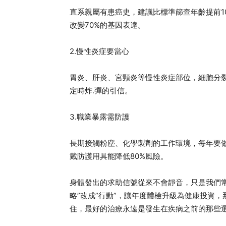
直系親屬有患癌史，建議比標準篩查年齡提前10年
改變70%的基因表達。
2.慢性炎症要當心
胃炎、肝炎、宮頸炎等慢性炎症部位，細胞分
定時炸.彈的引信。
3.職業暴露需防護
長期接觸粉塵、化學製劑的工作環境，每年要
戴防護用具能降低80%風險。
身體發出的求助信號從來不會靜音，只是我們常
略”改成”行動”，讓年度體檢升級為健康投資
住，最好的治療永遠是發生在疾病之前的那些