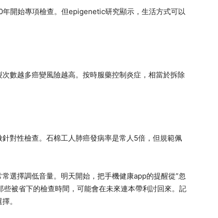
開始專項檢查。但epigenetic研究顯示，生活方式可以
裂次數越多癌變風險越高。按時服藥控制炎症，相當於拆除
做針對性檢查。石棉工人肺癌發病率是常人5倍，但規範佩
常選擇調低音量。明天開始，把手機健康app的提醒從”忽
，那些被省下的檢查時間，可能會在未來連本帶利討回來。記
選擇。