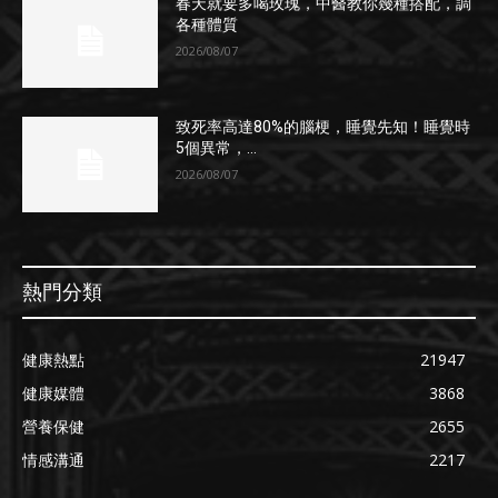
春天就要多喝玫瑰，中醫教你幾種搭配，調
各種體質
2026/08/07
致死率高達80%的腦梗，睡覺先知！睡覺時
5個異常，...
2026/08/07
熱門分類
健康熱點
21947
健康媒體
3868
營養保健
2655
情感溝通
2217