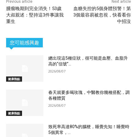
Previous article
Next article
腫瘤晚期到完全消失！53歲
血糖失控的5個身體預警！第
大叔親述：堅持這3件事讓我
3個最容易被忽視，快看看你
重生
中招沒
您可能感興趣
總出現這5種症狀，很可能是血壓、血脂升
高的“信號”...
2026/08/07
健康熱點
春天就要多喝玫瑰，中醫教你幾種搭配，調
各種體質
2026/08/07
健康熱點
致死率高達80%的腦梗，睡覺先知！睡覺時
5個異常，...