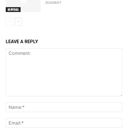
2026/08/07
健康熱點
LEAVE A REPLY
Comment:
Na
Ema