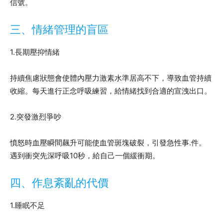
信號。
三、情緒管理的盲區
1.長期壓抑情緒
持續焦慮狀態會使體內壓力激素水準居高不下，導致血管持續
收縮。每天進行正念呼吸練習，給情緒找到合適的宣洩出口。
2.突發激烈爭吵
憤怒時血壓瞬間飆升可能使血管斑塊破裂，引發急性事.件。
遇到衝突先深呼吸10秒，給自己一個緩衝期。
四、作息紊亂的代價
1.睡眠不足