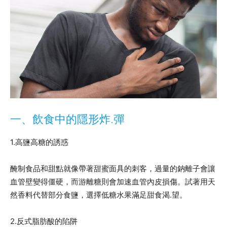
一、飲食中的隱形炸.彈
1.高鹽高糖的誘惑
醃制食品和甜點就像帶著甜蜜面具的刺客，過量的鈉離子會讓
血管壁變得僵硬，而游離糖則會加速血管內皮損傷。試著用天
然香料代替部分食鹽，選擇低糖水果滿足甜食渴.望。
2.反式脂肪酸的陷阱