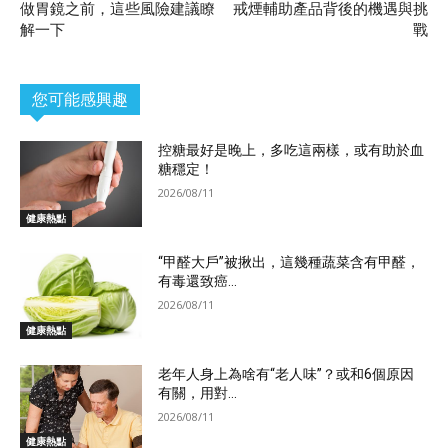
做胃鏡之前，這些風險建議瞭
戒煙輔助產品背後的機遇與挑
解一下
戰
您可能感興趣
控糖最好是晚上，多吃這兩樣，或有助於血
糖穩定！
2026/08/11
健康熱點
“甲醛大戶”被揪出，這幾種蔬菜含有甲醛，
有毒還致癌...
2026/08/11
健康熱點
老年人身上為啥有“老人味”？或和6個原因
有關，用對...
2026/08/11
健康熱點