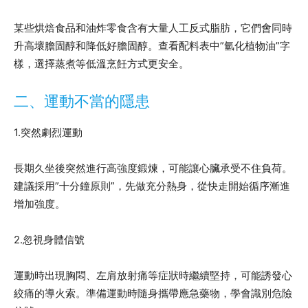
某些烘焙食品和油炸零食含有大量人工反式脂肪，它們會同時
升高壞膽固醇和降低好膽固醇。查看配料表中”氫化植物油”字
樣，選擇蒸煮等低溫烹飪方式更安全。
二、運動不當的隱患
1.突然劇烈運動
長期久坐後突然進行高強度鍛煉，可能讓心臟承受不住負荷。
建議採用”十分鐘原則”，先做充分熱身，從快走開始循序漸進
增加強度。
2.忽視身體信號
運動時出現胸悶、左肩放射痛等症狀時繼續堅持，可能誘發心
絞痛的導火索。準備運動時隨身攜帶應急藥物，學會識別危險