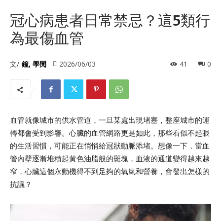
冠心病患者日常禁忌？這5類行
為最傷血管
文/
鐘, 學閔
2026/06/03
41
0
血管就像城市的供水管道，一旦某處出現堵塞，整座城市的運
轉都會受到影響。心臟的血管網路更是如此，那些看似不起眼
的生活習慣，可能正在悄悄給冠狀動脈添堵。想像一下，當血
管內壁逐漸堆積起黃色油脂般的斑塊，血液的通道變得越來越
窄，心臟這個永動機得不到足夠的氧氣和營養，會發出怎樣的
抗議？