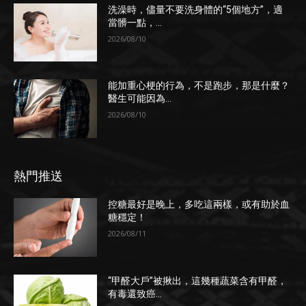
洗澡時，儘量不要洗身體的“5個地方”，適
當髒一點，...
2026/08/10
能加重心梗的行為，不是跑步，那是什麼？
醫生可能因為...
2026/08/10
熱門推送
控糖最好是晚上，多吃這兩樣，或有助於血
糖穩定！
2026/08/11
“甲醛大戶”被揪出，這幾種蔬菜含有甲醛，
有毒還致癌...