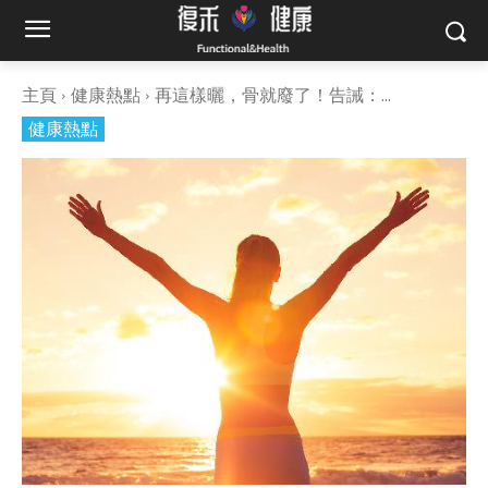
主頁
健康熱點
再這樣曬，骨就廢了！告誡：...
健康熱點