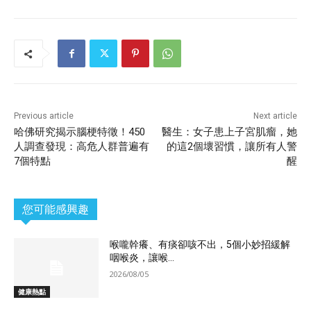
Previous article
Next article
哈佛研究揭示腦梗特徵！450
醫生：女子患上子宮肌瘤，她
人調查發現：高危人群普遍有
的這2個壞習慣，讓所有人警
7個特點
醒
您可能感興趣
喉嚨幹癢、有痰卻咳不出，5個小妙招緩解
咽喉炎，讓喉...
2026/08/05
健康熱點