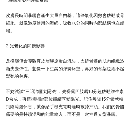
1.暴曬引發的連鎖反應
皮膚長時間暴曬會產生大量自由基，這些氧化因數會啟動破骨
細胞。就像過度使用的海綿，吸收水分的同時內部結構也在崩
塌。
2.光老化的間接影響
反復曬傷會導致真皮層膠原蛋白流失，支撐骨骼的肌肉組織逐
漸失去彈性。想像一下生銹的彈簧床墊，再好的骨架也經不起
鬆弛的包裹。
不妨試試”三明治曬太陽法”：先裸露四肢曬10分鐘啟動維生素
D合成，再遮擋關鍵部位繼續享受陽光。記住每隔15分鐘就轉
到陰涼處休息，就像給手機充電時適時拔掉插頭。我們的骨骼
需要的是持續溫和的能量輸入，而不是一次性透支型暴曬。