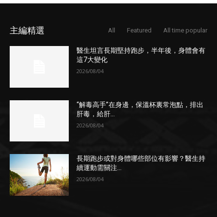
主編精選
All
Featured
All time popular
醫生坦言長期堅持跑步，半年後，身體會有
這7大變化
2026/08/04
“解毒高手”在身邊，保溫杯裏常泡點，排出
肝毒，給肝...
2026/08/04
長期跑步或對身體哪些部位有影響？醫生持
續運動需關注...
2026/08/04