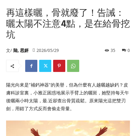
再這樣曬，骨就廢了！告誡：
曬太陽不注意4點，是在給骨挖
坑
文/
陆, 思妍
2026/05/29
35
0
陽光向來是”補鈣神器”的美譽，但為什麼有人越曬越缺鈣？皮
膚科診室裏，小雅正困惑地展示手臂上的曬斑，她堅持每天午
後曬兩小時太陽，最.近卻查出骨質疏鬆。原來陽光這把雙刃
劍，用錯了方式反而會偷走骨量。