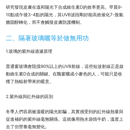
研究發現皮膚在溫和陽光下合成維生素D的效率更高。早晨9-
10點或午後3-4點的陽光，其UVB波段剛好能高效催化7-脫氫
膽固醇轉化，而不會觸發皮膚防護機制。
二、隔著玻璃曬等於做無用功
1.玻璃的紫外線過濾原理
普通窗玻璃會阻擋90%以上的UVB射線，這些短波射線正是啟
動維生素D合成的關鍵。在飄窗曬成小麥色的人，可能只是收
穫了熱輻射帶來的暖意。
2.紫外線與紅外線的區別
冬季人們容易被溫暖的陽光欺騙，其實感受到的紅外線熱量與
促進補鈣的紫外線毫無關係。這就像用熱水袋焐牛奶，溫度上
去了但營養毫無變化。