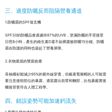
三、過度防曬反而阻隔營養通道
1.防曬霜的SPF值玄機
SPF30的防曬品會過濾掉97%的UVB，塗滿防曬的手背接受
日照8小時，產生的維生素D還不如裸露臉部曬15分鐘。防曬
霜在防護的同時也築起了營養屏障。
2.衣物遮擋的雙面效應
長袖襯衫能減少95%的紫外線穿透，但戴著寬簷帽的人可能需
要注意後頸部位的暴露。適當露出前臂和麵部，比包裹嚴實後
曬後背更符合人體工程學。
四、錯誤姿勢可能加速鈣流失