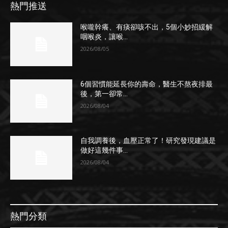
熱門推送
喉嚨幹癢、有痰卻咳不出，5個小妙招緩解
咽喉炎，讓喉...
2026/08/05
6個習慣能延長你的壽命，醫生不熬夜排最
後，第一卻常...
2026/08/04
自我調養後，血壓正常了！研究發現建議是
做好這幾件事...
2026/08/04
熱門分類