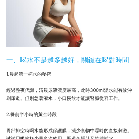
一、喝水不是越多越好，關鍵在喝對時間
1.晨起第一杯水的秘密
經過整夜代謝，清晨尿液濃度最高，此時300ml溫水能有效沖
刷尿道。但別急著灌水，小口慢飲才能讓腎臟從容工作。
2.餐前半小時的黃金時段
胃部排空時喝水能形成保護膜，減少食物中嘌呤的直接刺激。
試試用吸管杯少量多次飲用，既避免脹肚又持續補水。