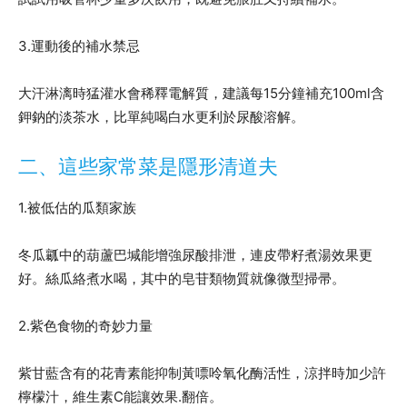
3.運動後的補水禁忌
大汗淋漓時猛灌水會稀釋電解質，建議每15分鐘補充100ml含
鉀鈉的淡茶水，比單純喝白水更利於尿酸溶解。
二、這些家常菜是隱形清道夫
1.被低估的瓜類家族
冬瓜瓤中的葫蘆巴堿能增強尿酸排泄，連皮帶籽煮湯效果更
好。絲瓜絡煮水喝，其中的皂苷類物質就像微型掃帚。
2.紫色食物的奇妙力量
紫甘藍含有的花青素能抑制黃嘌呤氧化酶活性，涼拌時加少許
檸檬汁，維生素C能讓效果.翻倍。