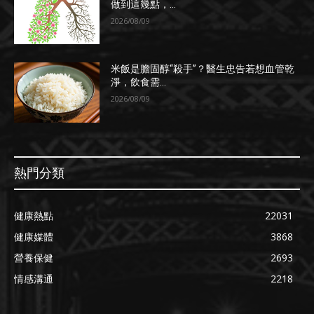
做到這幾點，...
2026/08/09
米飯是膽固醇“殺手”？醫生忠告若想血管乾
淨，飲食需...
2026/08/09
熱門分類
健康熱點
22031
健康媒體
3868
營養保健
2693
情感溝通
2218