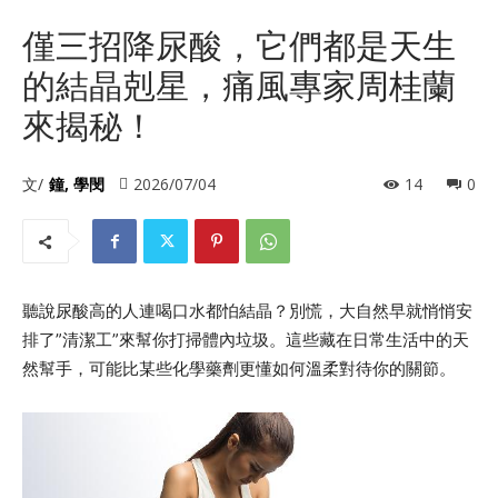
僅三招降尿酸，它們都是天生
的結晶剋星，痛風專家周桂蘭
來揭秘！
文/
鐘, 學閔
2026/07/04
14
0
聽說尿酸高的人連喝口水都怕結晶？別慌，大自然早就悄悄安
排了”清潔工”來幫你打掃體內垃圾。這些藏在日常生活中的天
然幫手，可能比某些化學藥劑更懂如何溫柔對待你的關節。