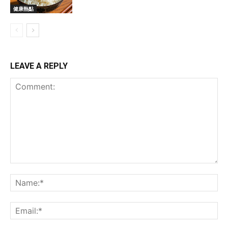
健康熱點
LEAVE A REPLY
Comment:
Na
Ema