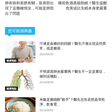
肺有病和肩膀有關，當肩部出
睡前飲酒真能助眠？醫生提醒
現了這幾種情況，可能是肺部
危害或比失眠本身更嚴重
出了問題
您可能感興趣
汗液是血糖好的回饋！醫生汗液出現這些異
常，或是糖尿...
2026/08/09
健康熱點
不明原因肺炎嚴重嗎？醫生不一定是重症，
做到這幾點，...
2026/08/09
健康熱點
米飯是膽固醇“殺手”？醫生忠告若想血管乾
淨，飲食需...
2026/08/09