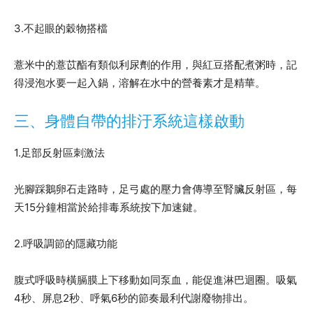
3.不起眼的穀物搭檔
薏米中的薏苡酯有類似利尿劑的作用，與紅豆搭配煮粥時，記
得浸泡水要一起入鍋，溶解在水中的營養素才是精華。
三、身體自帶的排汙系統這樣啟動
1.足部反射區刺激法
光腳踩鵝卵石走路時，足弓處的壓力會傳導至腎臟反射區，每
天15分鐘相當於給排毒系統按下加速鍵。
2.呼吸調節的隱藏功能
腹式呼吸時橫膈膜上下移動如同泵血，能促進淋巴迴圈。吸氣
4秒、屏息2秒、呼氣6秒的節奏最利代謝廢物排出。