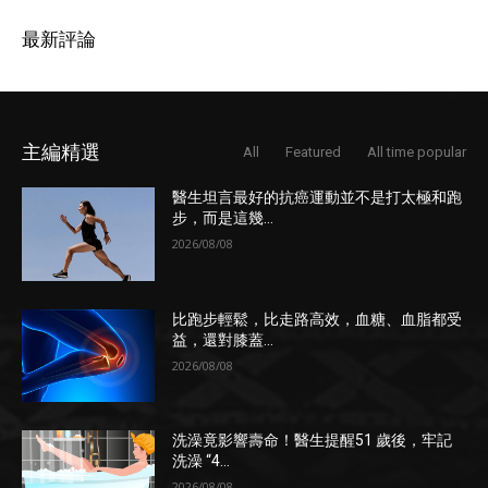
最新評論
主編精選
All
Featured
All time popular
醫生坦言最好的抗癌運動並不是打太極和跑
步，而是這幾...
2026/08/08
比跑步輕鬆，比走路高效，血糖、血脂都受
益，還對膝蓋...
2026/08/08
洗澡竟影響壽命！醫生提醒51 歲後，牢記
洗澡 “4...
2026/08/08