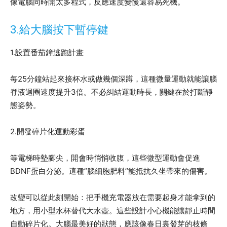
像電腦同時開太多程式，反應速度變慢還容易死機。
3.給大腦按下暫停鍵
1.設置番茄鐘逃跑計畫
每25分鐘站起來接杯水或做幾個深蹲，這種微量運動就能讓腦
脊液迴圈速度提升3倍。不必糾結運動時長，關鍵在於打斷靜
態姿勢。
2.開發碎片化運動彩蛋
等電梯時墊腳尖，開會時悄悄收腹，這些微型運動會促進
BDNF蛋白分泌。這種”腦細胞肥料”能抵抗久坐帶來的傷害。
改變可以從此刻開始：把手機充電器放在需要起身才能拿到的
地方，用小型水杯替代大水壺。這些設計小心機能讓靜止時間
自動碎片化。大腦最美好的狀態，應該像春日裏發芽的枝條