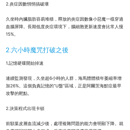
2.炎症因數悄悄搞破壞
久坐時內臟脂肪容易堆積，釋放的炎症因數像小惡魔一樣穿過
血腦屏障。長期低度炎症環境下，腦細胞更新速度會比常人慢
15%。
2.六小時魔咒打破之後
1.記憶硬碟開始掉速
連續監測發現，久坐超6小時的人群，海馬體體積年萎縮率增
加26%。這個負責記憶的”U盤”區域，正是阿爾茨海默症最早
攻擊的靶點。
2.決策程式出現卡頓
前額葉皮層血流減少後，處理複雜問題的能力會明顯下降。就