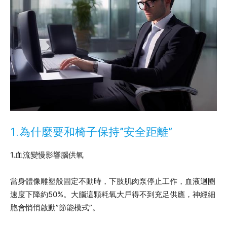
1.為什麼要和椅子保持”安全距離”
1.血流變慢影響腦供氧
當身體像雕塑般固定不動時，下肢肌肉泵停止工作，血液迴圈
速度下降約50%。大腦這顆耗氧大戶得不到充足供應，神經細
胞會悄悄啟動”節能模式”。