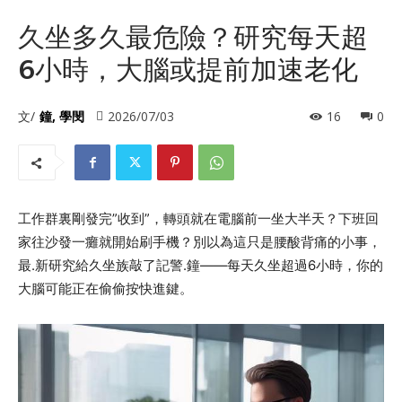
久坐多久最危險？研究每天超
6小時，大腦或提前加速老化
文/
鐘, 學閔
2026/07/03
16
0
工作群裏剛發完”收到”，轉頭就在電腦前一坐大半天？下班回
家往沙發一癱就開始刷手機？別以為這只是腰酸背痛的小事，
最.新研究給久坐族敲了記警.鐘——每天久坐超過6小時，你的
大腦可能正在偷偷按快進鍵。