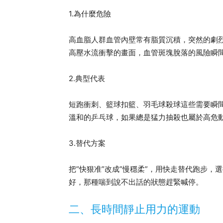
1.為什麼危險
高血脂人群血管內壁常有脂質沉積，突然的劇
高壓水流衝擊的畫面，血管斑塊脫落的風險瞬
2.典型代表
短跑衝刺、籃球扣籃、羽毛球殺球這些需要瞬
溫和的乒乓球，如果總是猛力抽殺也屬於高危
3.替代方案
把”快狠准”改成”慢穩柔”，用快走替代跑步
好，那種喘到說不出話的狀態趕緊喊停。
二、長時間靜止用力的運動