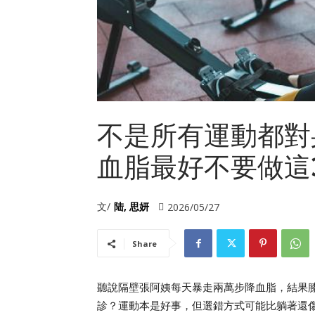
不是所有運動都對
血脂最好不要做這
文/
陆, 思妍
2026/05/27
Share
聽說隔壁張阿姨每天暴走兩萬步降血脂，結果
診？運動本是好事，但選錯方式可能比躺著還