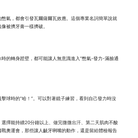
的憋氣，都會引發瓦爾薩爾瓦效應。這個專業名詞簡單說就
塊像被擠牙膏一樣擠破。
時的轉身蹬壁，都可能讓人無意識進入”憋氣-發力-滿臉通
擊球時的”哈！”。可以對著鏡子練習，看到自己發力時沒
選擇能持續20分鐘以上、做完微微出汗、第二天肌肉不酸
備戰奧運會，那些讓人齜牙咧嘴的動作，還是留給體檢報告