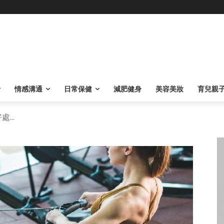
情感溝通
日常保健
減肥健身
美容美妝
育兒親
...