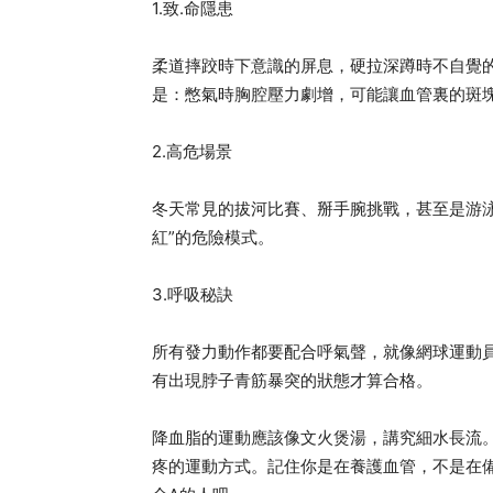
1.致.命隱患
柔道摔跤時下意識的屏息，硬拉深蹲時不自覺
是：憋氣時胸腔壓力劇增，可能讓血管裏的斑
2.高危場景
冬天常見的拔河比賽、掰手腕挑戰，甚至是游泳
紅”的危險模式。
3.呼吸秘訣
所有發力動作都要配合呼氣聲，就像網球運動員
有出現脖子青筋暴突的狀態才算合格。
降血脂的運動應該像文火煲湯，講究細水長流。
疼的運動方式。記住你是在養護血管，不是在