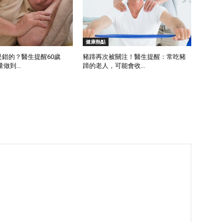
健康熱點
是錯的？醫生提醒60歲
豬蹄再次被關注！醫生提醒：常吃豬
做到...
蹄的老人，可能會收...