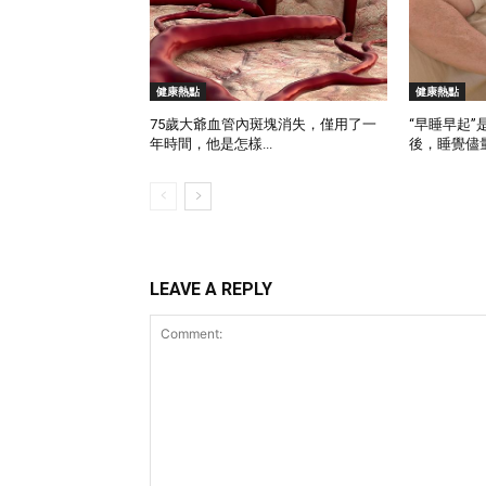
健康熱點
健康熱點
75歲大爺血管內斑塊消失，僅用了一
“早睡早起”
年時間，他是怎樣...
後，睡覺儘量
LEAVE A REPLY