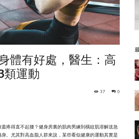
身體有好處，醫生：高
3類運動
37
0
膝蓋疼得直不起腰？健身房裏的肌肉男練到橫紋肌溶解送急
傷身。尤其對高血脂人群來說，某些看似健康的運動其實是