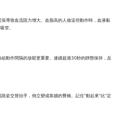
緊張導致血流阻力增大。血脂高的人做這些動作時，血液黏
過吸管。
每組動作間隔的放鬆更重要。連續超過30秒的靜態保持，反
跪姿交替抬手，倒立變成靠牆的臀橋。記住”動起來”比”定