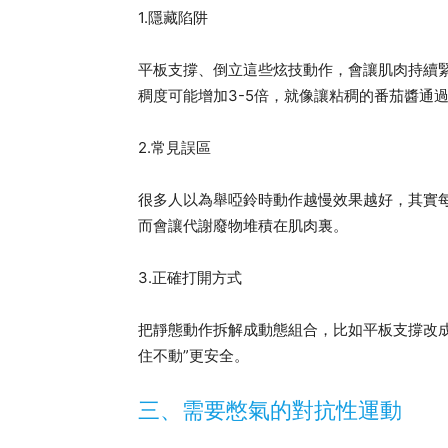
1.隱藏陷阱
平板支撐、倒立這些炫技動作，會讓肌肉持續
稠度可能增加3-5倍，就像讓粘稠的番茄醬通
2.常見誤區
很多人以為舉啞鈴時動作越慢效果越好，其實
而會讓代謝廢物堆積在肌肉裏。
3.正確打開方式
把靜態動作拆解成動態組合，比如平板支撐改成
住不動”更安全。
三、需要憋氣的對抗性運動