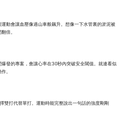
烈運動會讓血壓像過山車般飆升。想像一下水管裏的淤泥被
間翻倍。
間爆發的專案，會讓心率在30秒內突破安全閾值。就連看似
動作。
，選擇雙打代替單打。運動時能完整說出一句話的強度剛剛