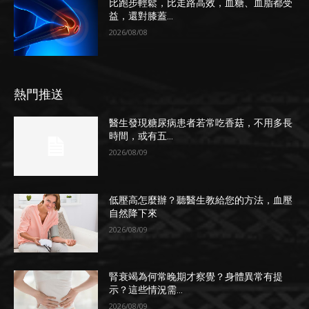
比跑步輕鬆，比走路高效，血糖、血脂都受
益，還對膝蓋...
2026/08/08
熱門推送
醫生發現糖尿病患者若常吃香菇，不用多長
時間，或有五...
2026/08/09
低壓高怎麼辦？聽醫生教給您的方法，血壓
自然降下來
2026/08/09
腎衰竭為何常晚期才察覺？身體異常有提
示？這些情況需...
2026/08/09