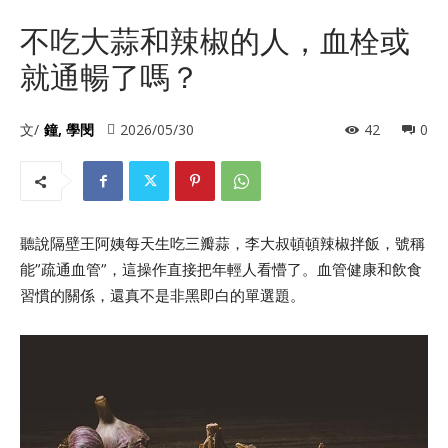
不吃大蒜和辣椒的人，血栓或
就通暢了嗎？
文/
鐘, 學閔
2026/05/30
42
0
聽說隔壁王阿姨每天生吃三瓣蒜，李大叔頓頓辣椒拌飯，號稱
能”疏通血管”，這操作直接把年輕人看懵了。血管健康和飲食
習慣的關係，還真不是非黑即白的單選題。