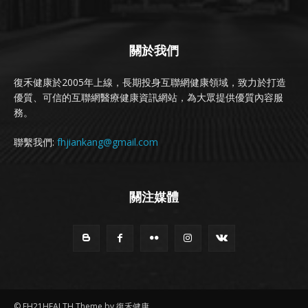
關於我們
復禾健康於2005年上線，長期投身互聯網健康領域，致力於打造
優質、可信的互聯網醫療健康資訊網站，為大眾提供優質內容服
務。
聯繫我們:
fhjiankang@gmail.com
關注媒體
© FH21HEALTH Theme by 復禾健康