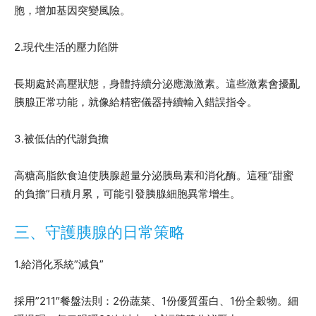
胞，增加基因突變風險。
2.現代生活的壓力陷阱
長期處於高壓狀態，身體持續分泌應激激素。這些激素會擾亂
胰腺正常功能，就像給精密儀器持續輸入錯誤指令。
3.被低估的代謝負擔
高糖高脂飲食迫使胰腺超量分泌胰島素和消化酶。這種”甜蜜
的負擔”日積月累，可能引發胰腺細胞異常增生。
三、守護胰腺的日常策略
1.給消化系統”減負”
採用”211″餐盤法則：2份蔬菜、1份優質蛋白、1份全穀物。細