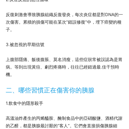
反復刺激會導致胰腺組織反復發炎，每次炎症都是對DNA的一
次傷害。累積的損傷可能在某次”錯誤修復”中，埋下癌變的種
子。
3.被忽視的早期信號
上腹部隱痛、飯後腹脹、莫名消瘦，這些症狀常被誤認為是胃
病。等到出現黃疸、劇烈疼痛時，往往已經錯過最.佳干預時
機。
二、哪些習慣正在傷害你的胰腺
1.飲食中的隱形殺手
高溫油炸產生的丙烯醯胺、醃制食品中的亞硝酸鹽、酒精代謝
的乙醛，都是胰腺最討厭的”客人”。它們會直接損傷胰腺細