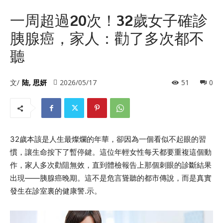
一周超過20次！32歲女子確診
胰腺癌，家人：勸了多次都不
聽
文/
陆, 思妍
2026/05/17
51
0
32歲本該是人生最燦爛的年華，卻因為一個看似不起眼的習
慣，讓生命按下了暫停鍵。這位年輕女性每天都要重複這個動
作，家人多次勸阻無效，直到體檢報告上那個刺眼的診斷結果
出現——胰腺癌晚期。這不是危言聳聽的都市傳說，而是真實
發生在診室裏的健康警.示。