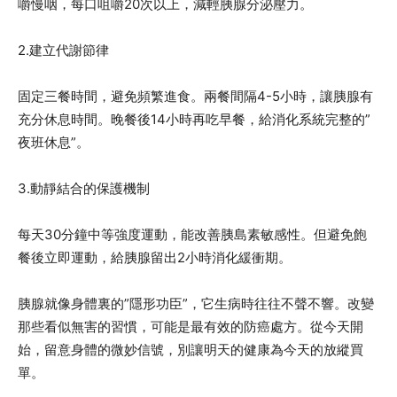
嚼慢咽，每口咀嚼20次以上，減輕胰腺分泌壓力。
2.建立代謝節律
固定三餐時間，避免頻繁進食。兩餐間隔4-5小時，讓胰腺有
充分休息時間。晚餐後14小時再吃早餐，給消化系統完整的”
夜班休息”。
3.動靜結合的保護機制
每天30分鐘中等強度運動，能改善胰島素敏感性。但避免飽
餐後立即運動，給胰腺留出2小時消化緩衝期。
胰腺就像身體裏的”隱形功臣”，它生病時往往不聲不響。改變
那些看似無害的習慣，可能是最有效的防癌處方。從今天開
始，留意身體的微妙信號，別讓明天的健康為今天的放縱買
單。