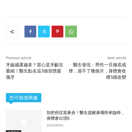
Previous article
Next article
牙齒越露越多？當心是牙齦在
醫生發現：男性一旦徹底戒
萎縮！醫生點名這3個習慣最
煙，過不了幾個月，身體會收
傷牙
穫5個改變
您可能感興趣
別把癌症當鼻炎！醫生提醒鼻咽癌來臨時，
身體會出現6...
2026/08/06