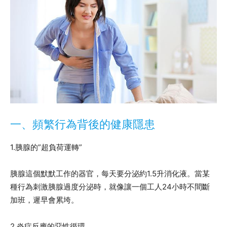
一、頻繁行為背後的健康隱患
1.胰腺的”超負荷運轉”
胰腺這個默默工作的器官，每天要分泌約1.5升消化液。當某
種行為刺激胰腺過度分泌時，就像讓一個工人24小時不間斷
加班，遲早會累垮。
2.炎症反應的惡性循環