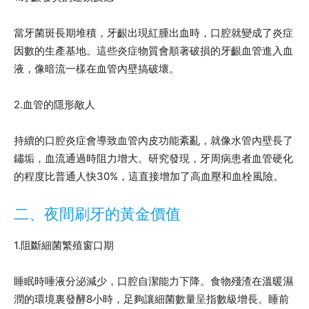
當牙菌斑長期堆積，牙齦出現紅腫出血時，口腔就變成了炎症
因數的生產基地。這些炎症物質會順著破損的牙齦血管進入血
液，像暗流一樣在血管內壁搞破壞。
2.血管的隱形敵人
持續的口腔炎症會導致血管內皮功能紊亂，就像水管內壁長了
鏽垢，血流通過時阻力增大。研究發現，牙周病患者血管硬化
的程度比普通人快30%，這直接增加了高血壓和血栓風險。
二、夜間刷牙的黃金價值
1.阻斷細菌繁殖窗口期
睡眠時唾液分泌減少，口腔自潔能力下降。食物殘渣在溫暖濕
潤的環境裏發酵8小時，足夠讓細菌數量呈指數級增長。睡前