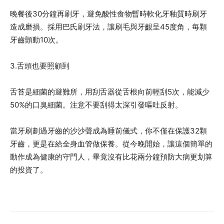
晚餐後30分鐘再刷牙，避免酸性食物暫時軟化牙釉質時刷牙
造成磨損。採用巴氏刷牙法，讓刷毛與牙齦呈45度角，每顆
牙齒顫動10次。
3.舌頭也要照顧到
舌苔是細菌的避難所，用刮舌器從舌根向前輕刮5次，能減少
50%的口臭細菌。注意不要刮得太深引發嘔吐反射。
當牙刷劃過牙齒的沙沙聲成為睡前儀式，你不僅在保護32顆
牙齒，更是在給全身血管做保養。從今晚開始，讓這個簡單的
動作成為健康的守門人，畢竟沒有比花兩分鐘預防大病更划算
的投資了。