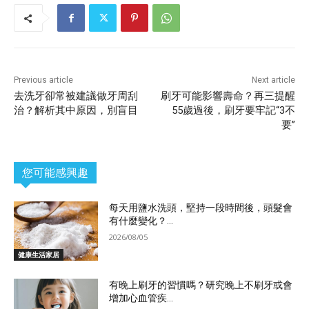
Previous article
Next article
去洗牙卻常被建議做牙周刮
刷牙可能影響壽命？再三提醒
治？解析其中原因，別盲目
55歲過後，刷牙要牢記“3不
要”
您可能感興趣
每天用鹽水洗頭，堅持一段時間後，頭髮會
有什麼變化？...
2026/08/05
健康生活家居
有晚上刷牙的習慣嗎？研究晚上不刷牙或會
增加心血管疾...