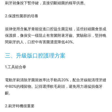
刷牙就像按下暫停鍵，直接切斷細菌的糧草供應。
2.保護性菌群的培養
規律使用含氟牙膏能促進口腔益生菌定植，這些好細菌會形成
保護膜，像保安一樣阻止有害菌附著牙齒。實驗顯示，堅持晚
間刷牙的人，口腔中有害菌濃度降低40%。
三、升級版口腔護理方案
1.工具組合拳
電動牙刷清除牙菌斑效率比手動高20%，配合牙線能清理牙縫
中80%的殘留物。記得選擇軟毛刷頭，避免用力過猛損傷牙
齦。
2.刷牙時機很重要