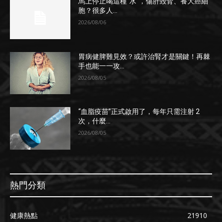
馬上停止喝這種“水”，傷肝毀腎、養大癌細
胞？很多人...
2026/08/06
胃病健脾難見效？或許治腎才是關鍵！再棘
手也能一一攻...
2026/08/05
“血脂疫苗”正式啟用了，每年只需注射 2
次，什麼...
2026/08/05
熱門分類
健康熱點
21910