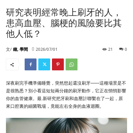
研究表明經常晚上刷牙的人，
患高血壓、腦梗的風險要比其
他人低？
文/
鐘, 學閔
2026/07/01
21
0
深夜刷完手機準備睡覺，突然想起還沒刷牙——這種場景是不
是很熟悉？別小看這短短兩分鐘的刷牙動作，它正在悄悄影響
你的血管健康。最.新研究把牙刷和血壓計聯繫在了一起，原
來口腔裏的細菌戰場，竟能左右全身的血液迴圈。