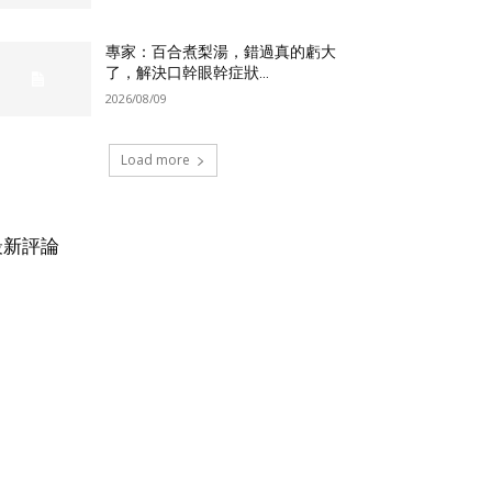
專家：百合煮梨湯，錯過真的虧大
了，解決口幹眼幹症狀...
2026/08/09
Load more
最新評論