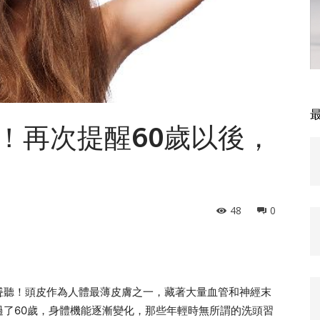
！再次提醒60歲以後，
48
0
聳聽！頭皮作為人體最薄皮膚之一，藏著大量血管和神經末
了60歲，身體機能逐漸變化，那些年輕時無所謂的洗頭習