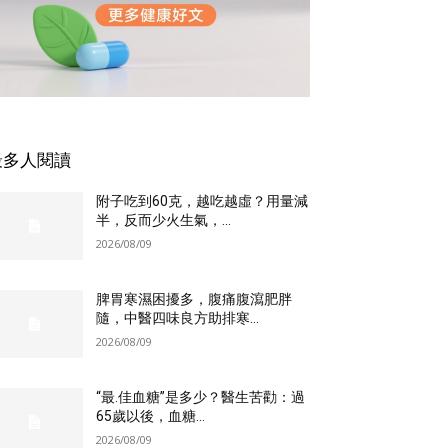
最多人閱讀
附子吃到60克，越吃越虛？用量減
半，反而少火生氣，...
2026/08/09
脾胃寒濕困擾多，腹痛腹瀉肥胖
隨，中醫四味良方助排寒...
2026/08/09
“最.佳血糖”是多少？醫生苦勸：過
65歲以後，血糖...
2026/08/09