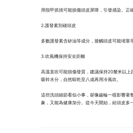
用指甲抓撓可能損傷頭皮屏障，引發感染。正
2.護發素別碰頭皮
多數護發素含矽油等成分，接觸頭皮可能堵塞
3.吹風機保持安全距離
高溫直吹可能損傷發質，建議保持20釐米以上
吸幹水分，自然晾乾至八成再用冷風吹。
這些洗頭細節看似小事，卻像齒輪一樣影響著
象，又能為健康加分。從今天開始，給頭皮多