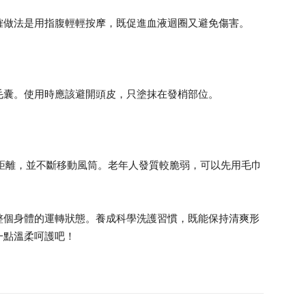
確做法是用指腹輕輕按摩，既促進血液迴圈又避免傷害。
毛囊。使用時應該避開頭皮，只塗抹在發梢部位。
距離，並不斷移動風筒。老年人發質較脆弱，可以先用毛巾
整個身體的運轉狀態。養成科學洗護習慣，既能保持清爽形
一點溫柔呵護吧！