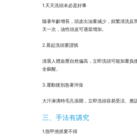
1.天天洗頭未必是好事
隨著年齡增長，頭皮出油量減少，頻繁清洗反而
天一次，油性頭皮可適當增加。
2.晨起洗頭要謹慎
清晨人體血壓自然偏高，立即洗頭可能加重負
全蘇醒。
3.運動後別急著沖澡
大汗淋漓時毛孔張開，立即洗頭容易受涼。應
三、手法有講究
1.指甲撓抓要不得