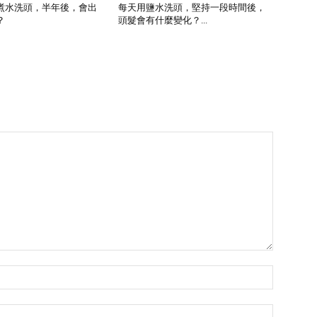
煮水洗頭，半年後，會出
每天用鹽水洗頭，堅持一段時間後，
？
頭髮會有什麼變化？...
Name:*
Email:*