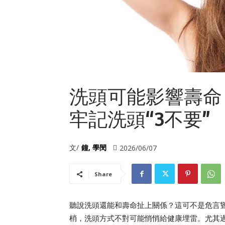
洗頭可能影響壽命
牢記洗頭“3不要”
文/
鐘, 學閔
2026/06/07
Share
聽說洗頭還能和壽命扯上關係？這可不是危言
梢，洗頭方式不對可能悄悄給健康埋雷。尤其過