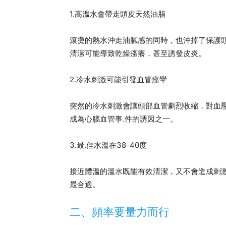
1.高溫水會帶走頭皮天然油脂
滾燙的熱水沖走油膩感的同時，也沖掉了保護
清潔可能導致乾燥瘙癢，甚至誘發皮炎。
2.冷水刺激可能引發血管痙攣
突然的冷水刺激會讓頭部血管劇烈收縮，對血
成為心腦血管事.件的誘因之一。
3.最.佳水溫在38-40度
接近體溫的溫水既能有效清潔，又不會造成刺
最合適。
二、頻率要量力而行