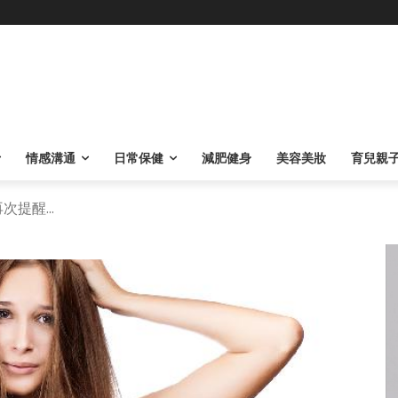
情感溝通
日常保健
減肥健身
美容美妝
育兒親
提醒...