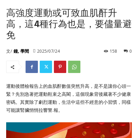
高強度運動或可致血肌酐升
高，這4種行為也是，要儘量避
免
文/
鐘, 學閔
2025/07/24
158
0
運動後體檢報告上的血肌酐數值突然升高，是不是讓你心頭一
緊？先別急著把運動鞋束之高閣，這個現象背後藏著不少健康
密碼。其實除了劇烈運動，生活中這些不經意的小習慣，同樣
可能讓腎臟悄悄拉響警.報。