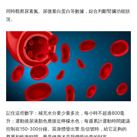
同時觀察尿素氮、尿微量白蛋白等數據，綜合判斷腎臟功能狀
況。
記住這些數字：補充水分要少量多次，每小時不超過800毫
升；運動後尿液顏色應接近檸檬水色；每週累計運動時間建議
控制在150-300分鐘。當身體發出警.告信號時，給它足夠的
尊重和恢復時間，畢竟健康才是我們最珍貴的財富。