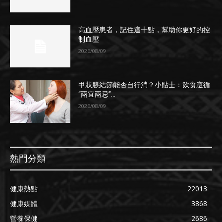
高血壓患者，記住這十點，幫助你更好的控
制血壓
2026/08/09
甲狀腺結節能否自行消？小貼士：飲食遵循
“兩宜兩忌”...
2026/08/09
熱門分類
健康熱點
22013
健康媒體
3868
營養保健
2686