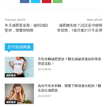
Previous article
Next article
冬天減肥黃金期：做到3戒2
減肥總失敗？試試這10個簡
堅持，體重悄悄降
單習慣，1個月瘦21斤不反彈
您可能感興趣
不吃米麵減肥更快？醫生揭秘背後的科學原
理是這點！
2026/08/08
減肥健身
為何不吃米和麵，體重下降得會比較快？醫
生說出減肥真...
2026/08/07
減肥健身