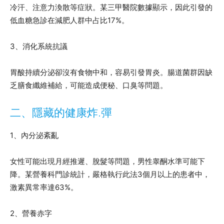
冷汗、注意力渙散等症狀。某三甲醫院數據顯示，因此引發的
低血糖急診在減肥人群中占比17%。
3、消化系統抗議
胃酸持續分泌卻沒有食物中和，容易引發胃炎。腸道菌群因缺
乏膳食纖維補給，可能造成便秘、口臭等問題。
二、隱藏的健康炸.彈
1、內分泌紊亂
女性可能出現月經推遲、脫髮等問題，男性睾酮水準可能下
降。某營養科門診統計，嚴格執行此法3個月以上的患者中，
激素異常率達63%。
2、營養赤字