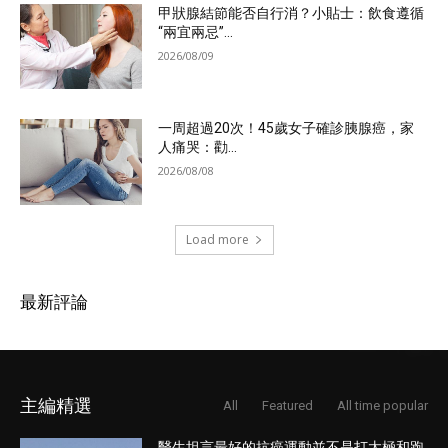
甲狀腺結節能否自行消？小貼士：飲食遵循
“兩宜兩忌”...
2026/08/09
一周超過20次！45歲女子確診胰腺癌，家
人痛哭：勸...
2026/08/08
Load more
最新評論
主編精選
All
Featured
All time popular
醫生坦言最好的抗癌運動並不是打太極和跑