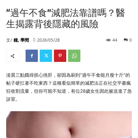
“過午不食”減肥法靠譜嗎？醫
生揭露背後隱藏的風險
文/
鐘, 學閔
2026/05/28
44
0
淩晨三點餓得抓心撓肝，卻因為刷到”過午不食能月瘦十斤”的
帖子硬扛著不吃東西？這種看似簡單的減肥法正在社交平臺瘋
狂收割流量，但你可能不知道，有位28歲女生因此被送進了急
診室。