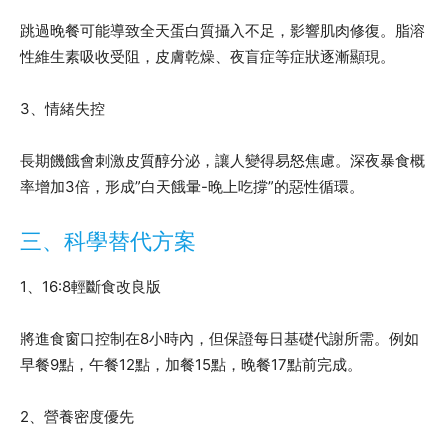
跳過晚餐可能導致全天蛋白質攝入不足，影響肌肉修復。脂溶
性維生素吸收受阻，皮膚乾燥、夜盲症等症狀逐漸顯現。
3、情緒失控
長期饑餓會刺激皮質醇分泌，讓人變得易怒焦慮。深夜暴食概
率增加3倍，形成”白天餓暈-晚上吃撐”的惡性循環。
三、科學替代方案
1、16:8輕斷食改良版
將進食窗口控制在8小時內，但保證每日基礎代謝所需。例如
早餐9點，午餐12點，加餐15點，晚餐17點前完成。
2、營養密度優先