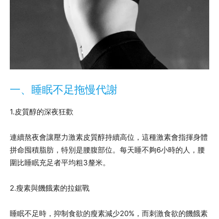
一、睡眠不足拖慢代謝
1.皮質醇的深夜狂歡
連續熬夜會讓壓力激素皮質醇持續高位，這種激素會指揮身體
拼命囤積脂肪，特別是腰腹部位。每天睡不夠6小時的人，腰
圍比睡眠充足者平均粗3釐米。
2.瘦素與饑餓素的拉鋸戰
睡眠不足時，抑制食欲的瘦素減少20%，而刺激食欲的饑餓素