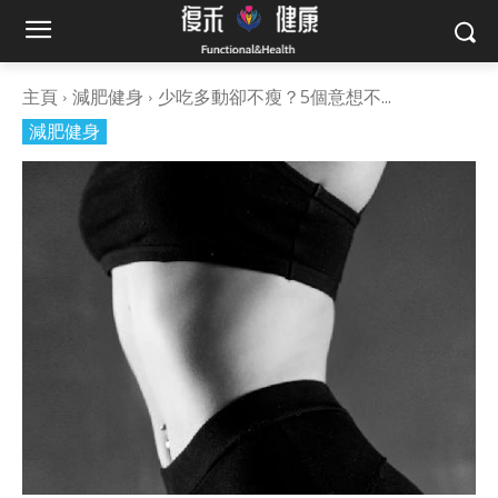
主頁
減肥健身
少吃多動卻不瘦？5個意想不...
減肥健身