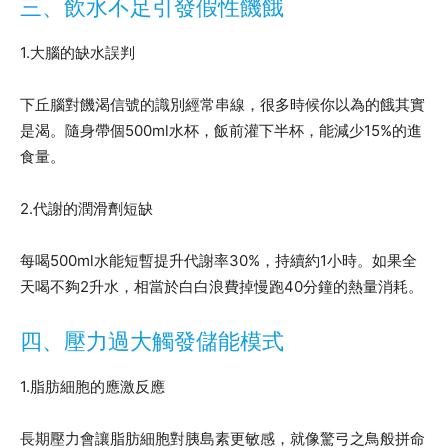
三、飲水不足引發假性饑餓
1.大腦的缺水誤判
下丘腦對饑渴信號的識別經常串線，很多時候你以為的餓其實
是渴。隨身帶個500ml水杯，飯前灌下半杯，能減少15%的進
食量。
2.代謝的潤滑劑短缺
每喝500ml水能短暫提升代謝率30%，持續約1小時。如果全
天喝不夠2升水，相當於白白浪費掉慢跑40分鐘的熱量消耗。
四、壓力過大觸發儲能模式
1.脂肪細胞的應激反應
長期壓力會讓脂肪細胞對胰島素更敏感，就像驚弓之鳥般拼命