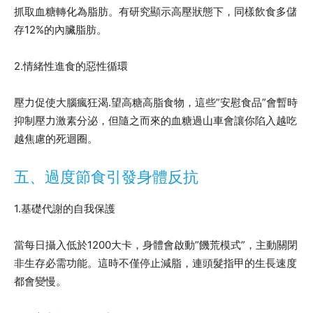
抓取血糖轉化為脂肪。有研究顯示高壓狀態下，同樣飲食多儲
存12%的內臟脂肪。
2.情緒性進食的惡性循環
壓力促使大腦瘋狂渴.望高糖高脂食物，這些”安慰食品”會暫時
抑制壓力激素分泌，但隨之而來的血糖過山車會讓你陷入越吃
越焦慮的死迴圈。
五、過度節食引發身體反抗
1.基礎代謝的自我保護
當每日攝入低於1200大卡，身體會啟動”饑荒模式”，主動關閉
非生存必需功能。這時不僅停止減脂，連頭髮指甲的生長速度
都會變慢。