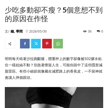
少吃多動卻不瘦？5個意想不到
的原因在作怪
文/
鐘, 學閔
2026/05/30
36
0
明明每天啃著沙拉跑斷腿，體重秤上的數字卻像被502膠水粘
住一樣紋絲不動？別急著懷疑人生，可能你踩中了這些隱形減
脂雷區。有些小細節就像藏在減肥路上的香蕉皮，一不留神就
會讓人摔個跟頭。