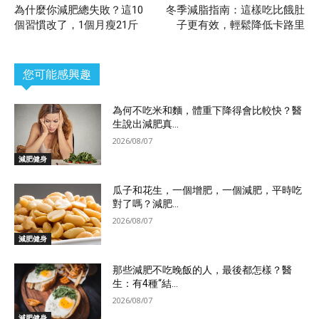
為什麼你減肥總失敗？這10
冬季減脂指南：這樣吃比餓肚
個習慣改了，1個月瘦21斤
子更有效，輕鬆降低卡路里
您可能感興趣
為何不吃米和麵，體重下降得會比較快？醫
生說出減肥真...
2026/08/07
減肥健身
瓜子和花生，一個增肥，一個減肥，平時吃
對了嗎？減肥...
2026/08/07
減肥健身
那些減肥不吃晚飯的人，最後都怎樣？醫
生：有4種“結...
2026/08/07
減肥健身