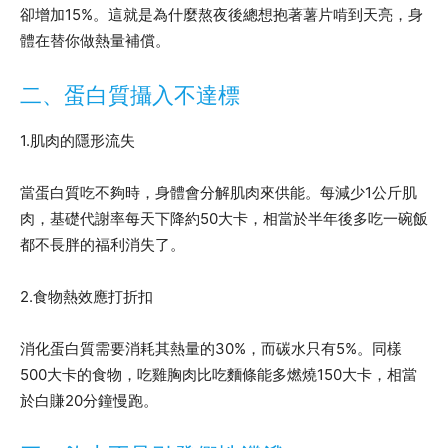
卻增加15%。這就是為什麼熬夜後總想抱著薯片啃到天亮，身
體在替你做熱量補償。
二、蛋白質攝入不達標
1.肌肉的隱形流失
當蛋白質吃不夠時，身體會分解肌肉來供能。每減少1公斤肌
肉，基礎代謝率每天下降約50大卡，相當於半年後多吃一碗飯
都不長胖的福利消失了。
2.食物熱效應打折扣
消化蛋白質需要消耗其熱量的30%，而碳水只有5%。同樣
500大卡的食物，吃雞胸肉比吃麵條能多燃燒150大卡，相當
於白賺20分鐘慢跑。