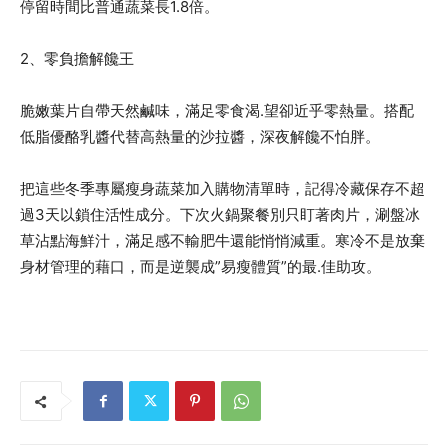
停留時間比普通蔬菜長1.8倍。
2、零負擔解饞王
脆嫩葉片自帶天然鹹味，滿足零食渴.望卻近乎零熱量。搭配
低脂優酪乳醬代替高熱量的沙拉醬，深夜解饞不怕胖。
把這些冬季專屬瘦身蔬菜加入購物清單時，記得冷藏保存不超
過3天以鎖住活性成分。下次火鍋聚餐別只盯著肉片，涮盤冰
草沾點海鮮汁，滿足感不輸肥牛還能悄悄減重。寒冷不是放棄
身材管理的藉口，而是逆襲成”易瘦體質”的最.佳助攻。