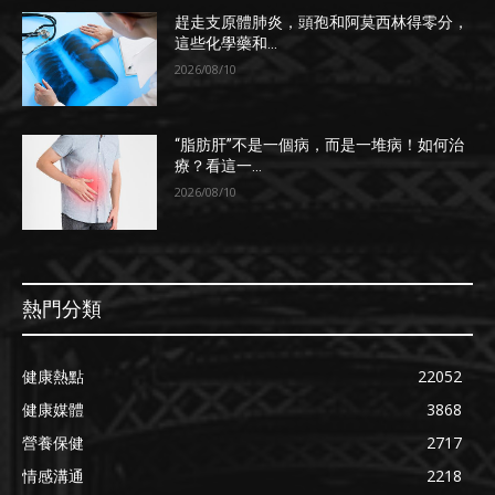
趕走支原體肺炎，頭孢和阿莫西林得零分，
這些化學藥和...
2026/08/10
“脂肪肝”不是一個病，而是一堆病！如何治
療？看這一...
2026/08/10
熱門分類
健康熱點
22052
健康媒體
3868
營養保健
2717
情感溝通
2218