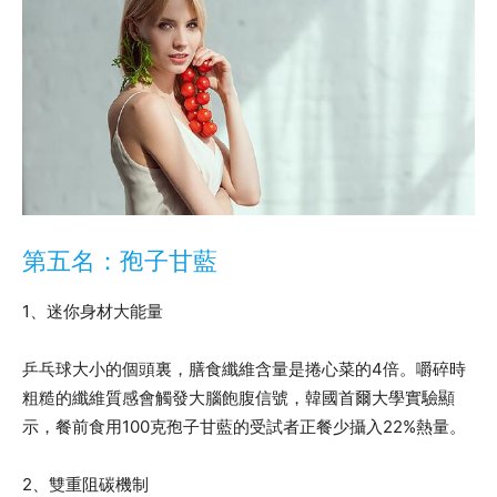
第五名：孢子甘藍
1、迷你身材大能量
乒乓球大小的個頭裏，膳食纖維含量是捲心菜的4倍。嚼碎時
粗糙的纖維質感會觸發大腦飽腹信號，韓國首爾大學實驗顯
示，餐前食用100克孢子甘藍的受試者正餐少攝入22%熱量。
2、雙重阻碳機制