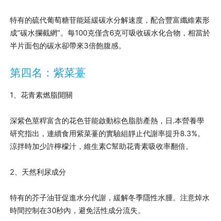
特有的硫代葡萄糖苷能延緩碳水分解速度，配合豐富纖維素形
成”碳水攔截網”。每100克僅含6克可吸收碳水化合物，相當於
半片面包的碳水卻帶來3倍飽腹感。
第四名：紫菜薹
1、花青素燃脂開關
深紫色莖稈富含的花色苷能啟動棕色脂肪產熱，日.本營養學
研究指出，連續食用紫菜薹的實驗組靜止代謝率提升8.3%。
涼拌時加少許檸檬汁，維生素C幫助花青素吸收率翻倍。
2、天然利尿成分
特有的芥子油苷促進水分代謝，緩解冬季隱性水腫。注意焯水
時間控制在30秒內，避免活性成分流失。