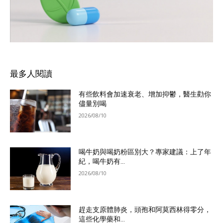
最多人閱讀
有些飲料會加速衰老、增加抑鬱，醫生勸你
儘量別喝
2026/08/10
喝牛奶與喝奶粉區別大？專家建議：上了年
紀，喝牛奶有...
2026/08/10
趕走支原體肺炎，頭孢和阿莫西林得零分，
這些化學藥和...