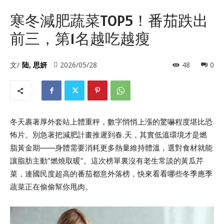
寒冬減肥蔬菜TOP5！番茄跌出
前三，第1名越吃越瘦
文/
陆, 思妍
2026/05/28
48
0
冬天裹著厚外套站上體重秤，數字悄悄上漲的驚嚇程度堪比恐
怖片。別急著把減肥計畫推遲到春.天，其實低溫環境才是燃
脂黃金期——身體需要消耗更多熱量維持體溫，選對食材就能
讓脂肪主動”燃燒取暖”。這次榜單裏沒有老生常談的黃瓜芹
菜，連國民度超高的番茄都意外落榜，快來看看哪些冬季應季
蔬菜正在偷偷幫你甩肉。