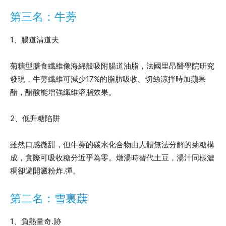
第三名：牛蒡
1、腸道清道夫
菊糖型膳食纖維像海綿般吸附腸道油脂，法國里昂醫學院研究
發現，牛蒡纖維可減少17%的脂肪吸收。切絲涼拌時加蘋果
醋，醋酸能增強纖維溶脂效果。
2、低升糖陷阱
雖然口感微甜，但牛蒡的碳水化合物由人體無法分解的菊糖構
成，實際可吸收糖分近乎為零。燉湯時替代土豆，湯汁同樣濃
稠卻避開澱粉炸.彈。
第二名：雪裏蕻
1、負熱量奇.跡