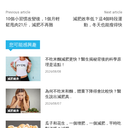
Previous article
Next article
10個小習慣改變後，1個月輕
減肥效率低？這4個時段運
鬆甩肉21斤，減肥不再難
動，冬天也能瘦得快
您可能感興趣
不吃米麵減肥更快？醫生揭秘背後的科學原
理是這點！
2026/08/08
減肥健身
為何不吃米和麵，體重下降得會比較快？醫
生說出減肥真...
2026/08/07
減肥健身
瓜子和花生，一個增肥，一個減肥，平時吃