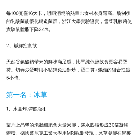
每100克僅16大卡，咀嚼消耗的熱量比食材本身還高。醃制後
的乳酸菌能優化腸道菌群，浙江大學實驗證實，雪菜乳酸菌使
實驗鼠體脂下降34%。
2、鹹鮮控食欲
天然谷氨酸鈉帶來的鮮味滿足感，比單純低鹽飲食更容易堅
持。切碎炒蛋時用不粘鍋免油翻炒，蛋白質+纖維的組合扛餓
5小時。
第一名：冰草
1、水晶炸.彈飽腹術
葉片上晶瑩的泡狀細胞含大量果膠，遇水膨脹形成30倍凝膠
體積。德國慕尼克工業大學用MRI觀測發現，冰草凝膠在胃裏