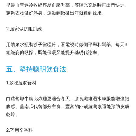
早晨血管遇冷收縮容易血壓升高，等陽光充足時再出門快走。
穿夠衣物做好熱身，運動到微微出汗就達到效果。
2.居家做抗阻訓練
用礦泉水瓶裝沙子當啞鈴，看電視時做側平舉和彎舉。每天3
組跪姿俯臥撐，既能保暖又能提升基礎代謝率。
五、堅持聰明飲食法
1.多吃溫潤食材
白蘿蔔燉牛腩比炸雞更適合冬天，膳食纖維遇水膨脹能增強飽
腹感。蒸南瓜代替部分主食，豐富的β-胡蘿蔔素還能預防皮膚
乾燥。
2.巧用辛香料