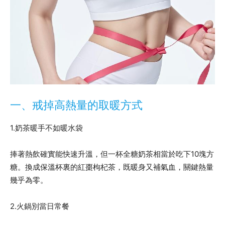
一、戒掉高熱量的取暖方式
1.奶茶暖手不如暖水袋
捧著熱飲確實能快速升溫，但一杯全糖奶茶相當於吃下10塊方
糖。換成保溫杯裏的紅棗枸杞茶，既暖身又補氣血，關鍵熱量
幾乎為零。
2.火鍋別當日常餐