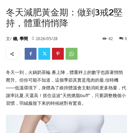
冬天減肥黃金期：做到3戒2堅
持，體重悄悄降
文/
鐘, 學閔
2026/05/28
42
0
冬天一到，火鍋奶茶輪.番上陣，體重秤上的數字也跟著悄悄
爬升。但你可能不知道，這個季節其實是甩肉的最.佳時機
——低溫環境下，身體為了維持體溫會主動消耗更多熱量，代
謝率比夏.天還高！抓住這波”天然燃脂buff”，只要調整幾個小
習慣，羽絨服脫下來的時候絕對有驚喜。