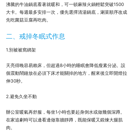
沸騰的牛油鍋底看著就暖和，可一頓麻辣火鍋輕鬆突破1500
大卡。每週最多安排一次，優先選擇清湯鍋底，涮菜順序改成
先吃菌菇豆腐再吃肉。
二、戒掉冬眠式作息
1.別被被窩綁架
天亮得晚容易賴床，但超過8小時的睡眠會降低瘦素分泌。設
個震動鬧鐘放在必須下床才能關掉的地方，醒來後立即開燈拉
伸30秒。
2.避免久坐不動
辦公室暖氣再舒服，每坐1小時也要起身倒水或做幾個深蹲。
在家追劇時可以邊看邊做靠牆靜蹲，既能保暖又鍛煉大腿肌
肉。