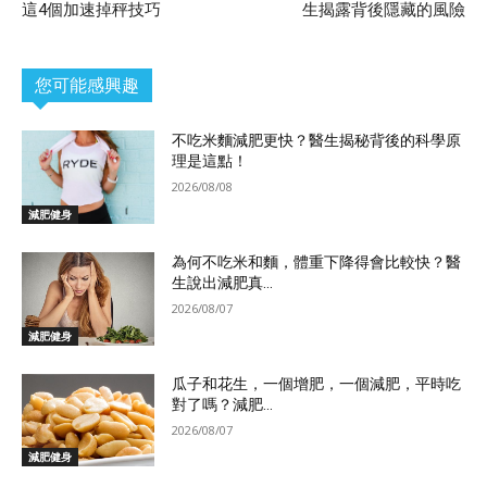
這4個加速掉秤技巧
生揭露背後隱藏的風險
您可能感興趣
不吃米麵減肥更快？醫生揭秘背後的科學原
理是這點！
2026/08/08
減肥健身
為何不吃米和麵，體重下降得會比較快？醫
生說出減肥真...
2026/08/07
減肥健身
瓜子和花生，一個增肥，一個減肥，平時吃
對了嗎？減肥...
2026/08/07
減肥健身