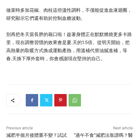
做菜時多加花椒、肉桂這些溫性調料，不僅能促進血液迴圈，
研究顯示它們還有助於控制血糖波動。
別再把冬天當長胖的藉口啦！趁著身體正在默默燃燒更多卡路
里，現在調整習慣的效果會是夏.天的1.5倍。從明天開始，把
高熱量的取暖方式換成運動產熱，用溫補代替油膩進補，等
春.天換下厚外套時，你會感謝現在堅持的自己。
Previous article
Next article
減肥半個月後體重不變？試試
“過午不食”減肥法靠譜嗎？醫