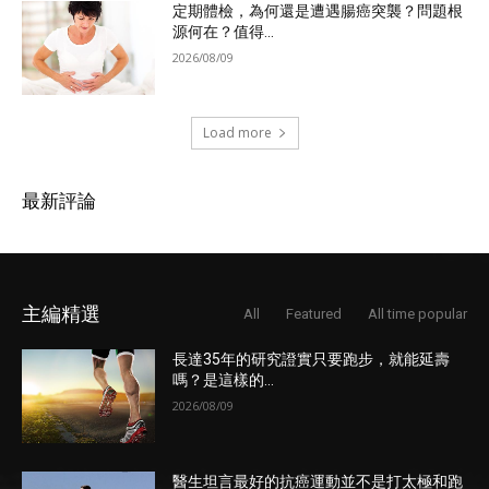
定期體檢，為何還是遭遇腸癌突襲？問題根
源何在？值得...
2026/08/09
Load more
最新評論
主編精選
All
Featured
All time popular
長達35年的研究證實只要跑步，就能延壽
嗎？是這樣的...
2026/08/09
醫生坦言最好的抗癌運動並不是打太極和跑