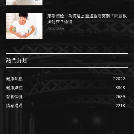
定期體檢，為何還是遭遇腸癌突襲？問題根
源何在？值得...
2026/08/09
熱門分類
健康熱點
22022
健康媒體
3868
營養保健
2689
情感溝通
2218