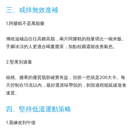
三、戒掉無效進補
1.阿膠糕不是萬能藥
傳統滋補品往往高糖高脂，兩片阿膠糕的熱量堪比一碗米飯。
手腳冰涼的人更適合喝薑棗茶，加點桂圓還能改善氣色。
2.堅果別過量
核桃、腰果的優質脂肪確實有益，但抓一把就是200大卡。每
天控制在15克以內，最好選原味帶殼的，剝殼過程能延緩進食
速度。
四、堅持低溫運動策略
1.晨練改到午後