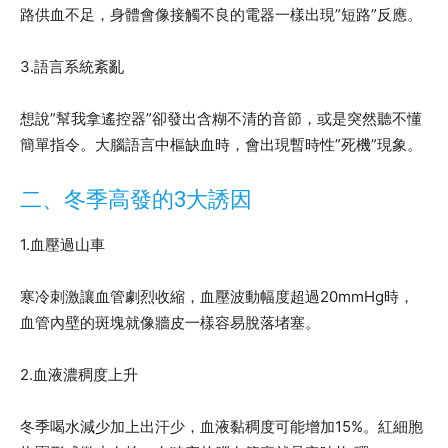
路供血不足，身體會像接觸不良的電器一樣出現”短路”反應。
3.語言系統紊亂
想說”幫我拿遙控器”卻發出含糊不清的音節，或是突然聽不懂
簡單指令。大腦語言中樞缺血時，會出現暫時性”死機”現象。
二、冬季高發的3大誘因
1.血壓過山車
寒冷刺激讓血管劇烈收縮，血壓波動幅度超過20mmHg時，
血管內壁的斑塊就像牆皮一樣容易脫落堵塞。
2.血液濃稠度上升
冬季喝水減少加上出汗少，血液黏稠度可能增加15%。紅細胞