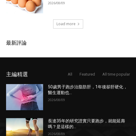
2026/08/09
Load more
最新評論
主編精選
All
Featured
All time popular
50歲男子跑步治脂肪肝，1年後卻肝硬化，
醫生運動也...
2026/08/09
長達35年的研究證實只要跑步，就能延壽
嗎？是這樣的...
2026/08/09