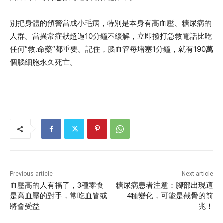
別把身體的預警當成小毛病，特別是本身有高血壓、糖尿病的
人群。當異常症狀超過10分鐘不緩解，立即撥打急救電話比吃
任何”救.命藥”都重要。記住，腦血管每堵塞1分鐘，就有190萬
個腦細胞永久死亡。
Previous article
Next article
血壓高的人有福了，3種零食
糖尿病患者注意：腳部出現這
是高血壓的對手，常吃血管或
4種變化，可能是截骨的前
將會受益
兆！