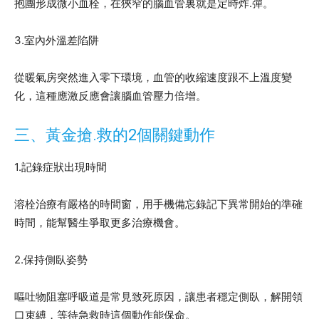
抱團形成微小血栓，在狹窄的腦血管裏就是定時炸.彈。
3.室內外溫差陷阱
從暖氣房突然進入零下環境，血管的收縮速度跟不上溫度變
化，這種應激反應會讓腦血管壓力倍增。
三、黃金搶.救的2個關鍵動作
1.記錄症狀出現時間
溶栓治療有嚴格的時間窗，用手機備忘錄記下異常開始的準確
時間，能幫醫生爭取更多治療機會。
2.保持側臥姿勢
嘔吐物阻塞呼吸道是常見致死原因，讓患者穩定側臥，解開領
口束縛，等待急救時這個動作能保命。