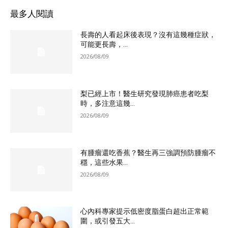
最多人閱讀
長壽的人看起床後表現？沒有這幾種症狀，
可能更長壽，...
2026/08/09
梨已經上市！醫生研究發現肺癌患者吃梨
時，多注意這幾...
2026/08/09
有腫瘤還吃香蕉？醫生再三強調預防腫瘤不
穩，這些水果...
2026/08/09
心內科專家提示低密度脂蛋白超出正常範
圍，或引發五大...