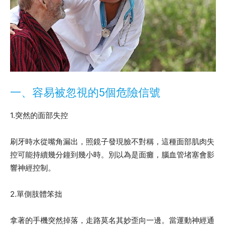
一、容易被忽視的5個危險信號
1.突然的面部失控
刷牙時水從嘴角漏出，照鏡子發現臉不對稱，這種面部肌肉失
控可能持續幾分鐘到幾小時。別以為是面癱，腦血管堵塞會影
響神經控制。
2.單側肢體笨拙
拿著的手機突然掉落，走路莫名其妙歪向一邊。當運動神經通