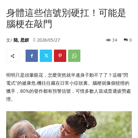
身體這些信號別硬扛！可能是
腦梗在敲門
文/
陆, 思妍
2026/05/27
34
0
明明只是頭暈眼花，怎麼突然就半邊身子動不了了？這種”閃
電式”的健康危.機往往藏在日常小症狀裏。腦梗就像個狡猾的
獵手，80%的發作都有預警信號，可惜多數人當成普通疲勞處
理。