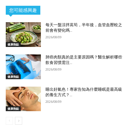
您可能感興趣
每天一盤涼拌萵筍，半年後，血管血壓較之
前會有變化嗎...
2026/08/09
健康熱點
肺癌肉類真的是主要原因嗎？醫生解析哪些
飲食習慣需注...
2026/08/09
健康熱點
睡出好氣色！專家告知為什麼睡眠是最高級
的養生方式？...
2026/08/09
健康熱點