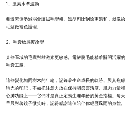
1、激素水準波動
雌激素優勢減弱會讓絨毛變粗。漂胡劑比刮除更溫和，就像給
毛髮做褪色護理。
2、毛囊敏感度改變
某些區域的毛囊對雄激素更敏感。電解脫毛能精准關閉活躍的
毛囊工廠。
這些變化如同樹木的年輪，記錄著生命成長的軌跡。與其焦慮
時光的印記，不如把注意力放在保持關節靈活度、肌肉力量和
心肺功能上——它們才是真正定義生理年齡的黃金指標。每天
早晨對著鏡子微笑時，記得感謝這個陪伴你經歷風雨的身體。