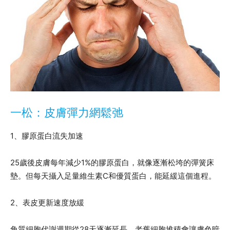
一松：皮膚彈力網鬆弛
1、膠原蛋白流失加速
25歲後皮膚每年減少1%的膠原蛋白，就像逐漸松垮的彈簧床
墊。但每天攝入足量維生素C和優質蛋白，能延緩這個進程。
2、表皮更新速度放緩
角質細胞代謝週期從28天逐漸延長，老舊細胞堆積會讓膚色暗