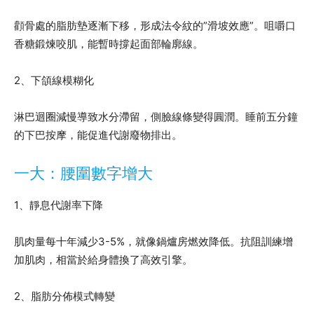
顴骨處的脂肪墊逐漸下移，形成法令紋的”滑坡效應”。咀嚼口
香糖鍛煉咬肌，能暫時撐起面部輪廓線。
2、下頜線模糊化
淋巴迴圈減慢導致水分滯留，側臉線條變得圓潤。睡前五分鐘
的下巴按摩，能促進代謝廢物排出。
一大：腰圍數字增大
1、靜息代謝率下降
肌肉量每十年減少3-5%，就像鍋爐房燃效降低。抗阻訓練增
加肌肉，相當於給身體換了高效引擎。
2、脂肪分佈模式轉變