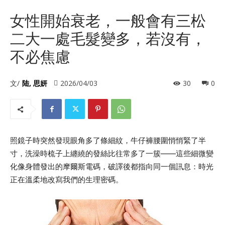
女性開始衰老，一般會有三松
二大一處毛髮變多，若沒有，
不必焦慮
文/
陆, 思妍
2026/04/03
30
0
照鏡子時突然發現眼角多了條細紋，牛仔褲腰圍悄悄緊了半
寸，洗澡時梳子上纏繞的發絲比往常多了一簇——這些細微變
化像身體發出的摩爾斯電碼，破譯後都指向同一個訊息：時光
正在溫柔地改寫我們的生理密碼。