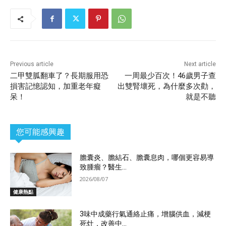
Previous article
Next article
二甲雙胍翻車了？長期服用恐
一周最少百次！46歲男子查
損害記憶認知，加重老年癡
出雙腎壞死，為什麼多次勸，
呆！
就是不聽
您可能感興趣
膽囊炎、膽結石、膽囊息肉，哪個更容易導
致腫瘤？醫生...
2026/08/07
健康熱點
3味中成藥行氣通絡止痛，增腦供血，減梗
死灶，改善中...