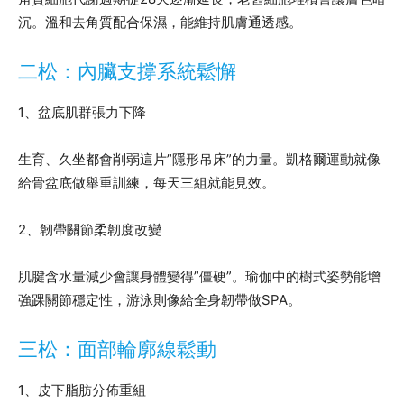
沉。溫和去角質配合保濕，能維持肌膚通透感。
二松：內臟支撐系統鬆懈
1、盆底肌群張力下降
生育、久坐都會削弱這片”隱形吊床”的力量。凱格爾運動就像
給骨盆底做舉重訓練，每天三組就能見效。
2、韌帶關節柔韌度改變
肌腱含水量減少會讓身體變得”僵硬”。瑜伽中的樹式姿勢能增
強踝關節穩定性，游泳則像給全身韌帶做SPA。
三松：面部輪廓線鬆動
1、皮下脂肪分佈重組