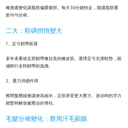
雌激素變化讓脂肪偏愛腹部。每天30分鐘快走，能讓脂肪重
新均勻分佈。
二大：鞋碼悄悄變大
1、足弓韌帶延展
多年承重使足部韌帶像拉長的橡皮筋。選擇足弓支撐鞋墊，能
減輕行走時韌帶的負擔。
2、重力持續作用
椎間盤壓縮會讓身高縮水，足部承受更大壓力。游泳時的浮力
能暫時解放被壓迫的脊柱。
毛髮分佈變化：唇周汗毛顯眼