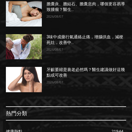
膽囊炎、膽結石、膽囊息肉，哪個更容易導
致腫瘤？醫生...
2026/08/07
3味中成藥行氣通絡止痛，增腦供血，減梗
死灶，改善中...
2026/08/07
牙齦萎縮是衰老必然嗎？醫生建議做好這幾
點或可改善
2026/08/07
熱門分類
健康熱點
21944