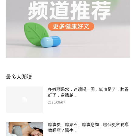
最多人閱讀
多煮蘋果水，連續喝一周，氣血足了，脾胃
好了，身體越...
2026/08/07
膽囊炎、膽結石、膽囊息肉，哪個更容易導
致腫瘤？醫生...