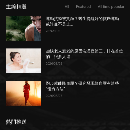
主編精選
All
Featured
All time popular
運動抗癌被實錘？醫生提醒好的抗癌運動，
或許並不是走...
2026/08/06
加快老人衰老的原因洗澡僅第三，排在首位
的，很多人還...
2026/08/06
跑步就能降血壓？研究發現降血壓有這些
“優秀方法”，...
2026/08/05
熱門推送