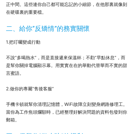
正中間。這些連你自己都可能忘記的小細節，在他那裏就像刻
在硬碟裏的重要檔。
二、給你”反矯情”的務實關懷
1.把叮囑變成行動
不說”多喝熱水”，而是直接遞來保溫杯；不勸”早點休息”，而
是幫你關掉電腦顯示幕。用實實在在的舉動代替華而不實的甜
言蜜語。
2.做你的專屬”售後客服”
手機卡頓就幫你清理記憶體，WiFi故障立刻變身網路修理工。
當你為工作焦頭爛額時，已經整理好解決問題的資料包發到你
郵箱。