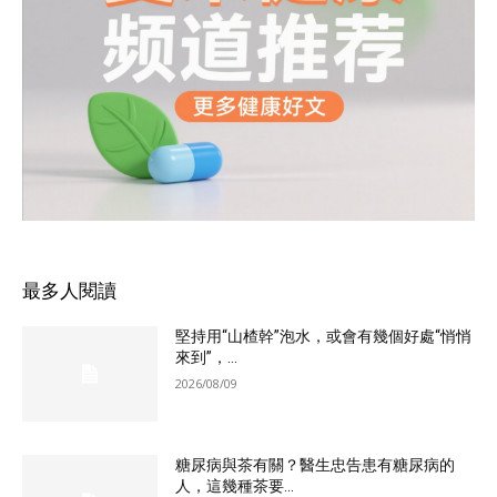
最多人閱讀
堅持用“山楂幹”泡水，或會有幾個好處“悄悄
來到”，...
2026/08/09
糖尿病與茶有關？醫生忠告患有糖尿病的
人，這幾種茶要...