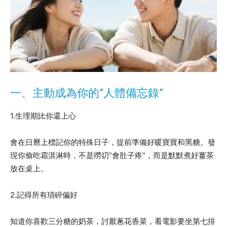
一、主動成為你的”人體備忘錄”
1.生理期比你還上心
會在日曆上標記你的特殊日子，提前準備好暖寶寶和黑糖。發
現你偷吃霜淇淋時，不是嘮叨”會肚子疼”，而是默默煮好薑茶
放在桌上。
2.記得所有瑣碎偏好
知道你喜歡三分糖的奶茶，討厭蔥花香菜，看電影要坐第七排