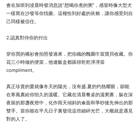
會在加班到淩晨時發消息說”想喝你煮的粥”，感冒時像大型犬
一樣窩在沙發等你找藥。這種恰到好處的依賴，讓你感受到自
己同樣被信任。
2.認真對待你的付出
穿你買的襯衫會拍照發過來，把你織的醜圍巾當寶貝收藏。你
花三小時做的便當，他連飯盒都舔得乾乾淨淨當
compliment。
真正珍貴的愛就像冬天的陽光，沒有盛.夏的灼熱耀眼，卻能
在寒風裏給你恒久的溫暖。它藏在清晨餐桌的溫粥裏，躲在深
夜留的那盞夜燈中，化作雨天傾斜的傘面和爭吵後先伸出的那
雙手。當你能在平凡日子裏發現這些細碎光芒，大概就是遇見
對的人了。