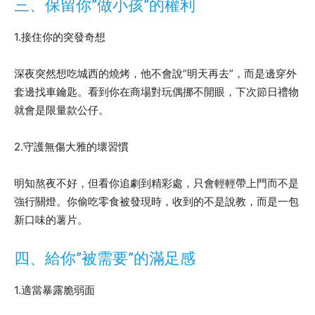
三、保留你”做小孩”的權利
1.接住你的突發奇想
深夜突然想吃城西的燒烤，他不會說”明天再去”，而是邊穿外
套邊找車鑰匙。看到你在商場對玩偶挪不開眼，下次節日禮物
就會是限量款公仔。
2.守護無傷大雅的壞習慣
明知熬夜不好，但看你追劇到精彩處，只會輕輕帶上門而不是
強行關燈。你偷吃零食被發現時，收到的不是說教，而是一包
新口味的薯片。
四、給你”被需要”的滿足感
1.適當暴露脆弱面