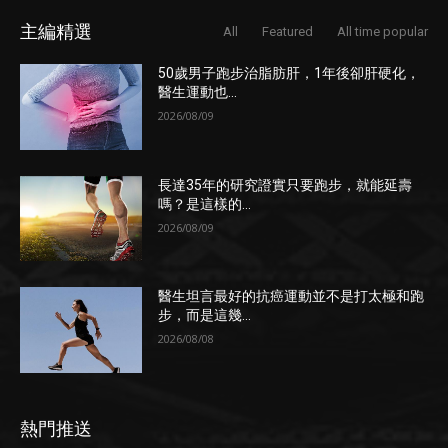
主編精選
All
Featured
All time popular
50歲男子跑步治脂肪肝，1年後卻肝硬化，
醫生運動也...
2026/08/09
長達35年的研究證實只要跑步，就能延壽
嗎？是這樣的...
2026/08/09
醫生坦言最好的抗癌運動並不是打太極和跑
步，而是這幾...
2026/08/08
熱門推送