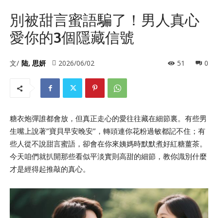
別被甜言蜜語騙了！男人真心
愛你的3個隱藏信號
文/
陆, 思妍
2026/06/02
51
0
糖衣炮彈誰都會放，但真正走心的愛往往藏在細節裏。有些男
生嘴上說著”寶貝早安晚安”，轉頭連你花粉過敏都記不住；有
些人從不說甜言蜜語，卻會在你來姨媽時默默煮好紅糖薑茶。
今天咱們就扒開那些看似平淡實則高甜的細節，教你識別什麼
才是經得起推敲的真心。