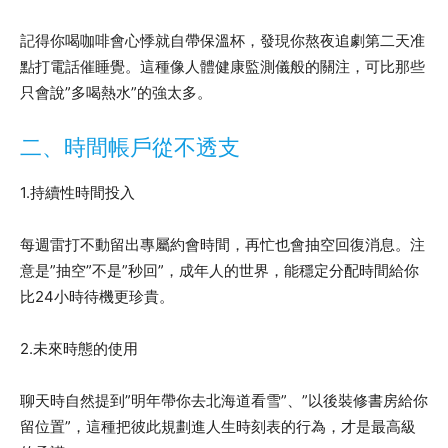
記得你喝咖啡會心悸就自帶保溫杯，發現你熬夜追劇第二天准
點打電話催睡覺。這種像人體健康監測儀般的關注，可比那些
只會說”多喝熱水”的強太多。
二、時間帳戶從不透支
1.持續性時間投入
每週雷打不動留出專屬約會時間，再忙也會抽空回復消息。注
意是”抽空”不是”秒回”，成年人的世界，能穩定分配時間給你
比24小時待機更珍貴。
2.未來時態的使用
聊天時自然提到”明年帶你去北海道看雪”、”以後裝修書房給你
留位置”，這種把彼此規劃進人生時刻表的行為，才是最高級