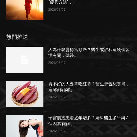
“優秀方法”，...
2026/08/05
熱門推送
人為什麼會得宮頸癌？醫生或許和這幾個習
慣有關，聽醫...
2026/08/07
胃不好的人要常吃紅薯？醫生忠告想養胃，
這5類食物勸...
2026/08/07
子宮肌瘤患者逐年增多？婦科醫生多半與7
個因素有關，...
2026/08/07