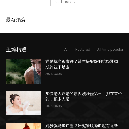
Load more
最新評論
主編精選
All
Featured
All time popular
運動抗癌被實錘？醫生提醒好的抗癌運動，
或許並不是走...
2026/08/06
加快老人衰老的原因洗澡僅第三，排在首位
的，很多人還...
2026/08/06
跑步就能降血壓？研究發現降血壓有這些