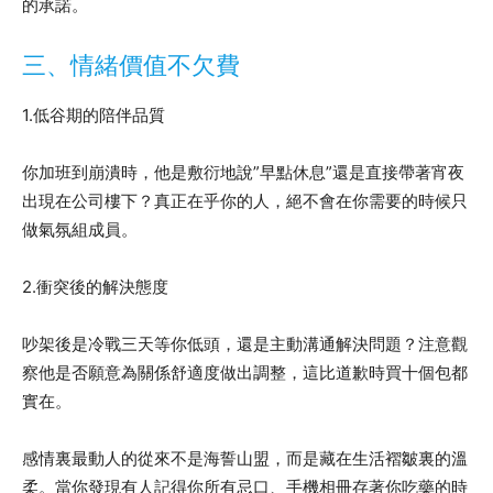
的承諾。
三、情緒價值不欠費
1.低谷期的陪伴品質
你加班到崩潰時，他是敷衍地說”早點休息”還是直接帶著宵夜
出現在公司樓下？真正在乎你的人，絕不會在你需要的時候只
做氣氛組成員。
2.衝突後的解決態度
吵架後是冷戰三天等你低頭，還是主動溝通解決問題？注意觀
察他是否願意為關係舒適度做出調整，這比道歉時買十個包都
實在。
感情裏最動人的從來不是海誓山盟，而是藏在生活褶皺裏的溫
柔。當你發現有人記得你所有忌口、手機相冊存著你吃藥的時