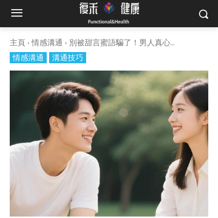
主頁
情感溝通
別被甜言蜜語騙了！男人真心...
情感溝通
溝通技巧