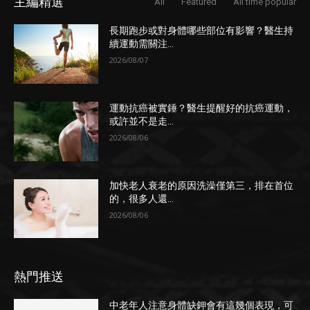
主編精選
All
Featured
All time popular
長期跑步或對身體哪些部位有影響？醫生持
續運動需關注...
2026/08/07
運動抗癌被實錘？醫生提醒好的抗癌運動，
或許並不是走...
2026/08/06
加快老人衰老的原因洗澡僅第三，排在首位
的，很多人還...
2026/08/06
熱門推送
中老年人注意身體缺鉀會有這幾個表現，可