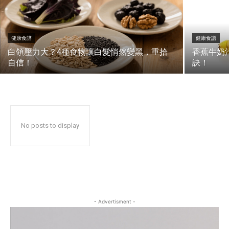
健康食譜
健康食譜
白領壓力大？4種食物讓白髮悄然變黑，重拾
香蕉牛奶
自信！
訣！
No posts to display
- Advertisment -