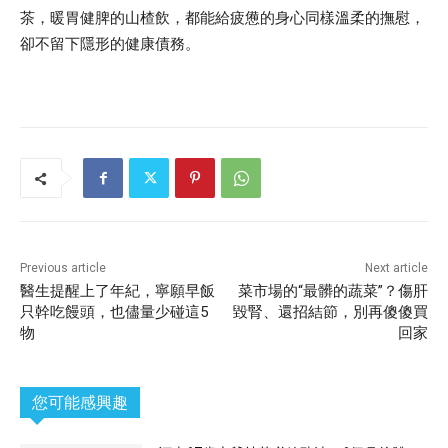
茶，暖胃健脾的山楂飲，都能給疲憊的身心同樣溫柔的撫慰，
卻不留下隱形的健康債務。
Previous article
Next article
醫生提醒上了年紀，寧願早飯
菜市場的“最髒的蔬菜”？傷肝
只幹吃饅頭，也儘量少碰這5
毀腎、還招結節，別再傻傻買
物
回家
您可能感興趣