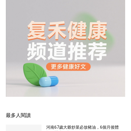
最多人閱讀
河南67歲大爺炒菜必放豬油，6個月後體