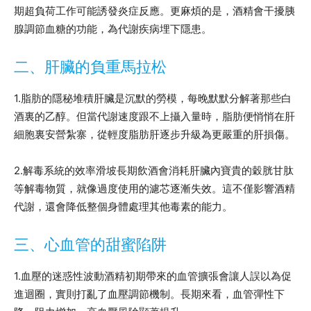
期超負荷工作可能誘發炎症反應。更麻煩的是，酒精會干擾胰
腺調節血糖的功能，為代謝疾病埋下隱患。
二、肝臟的負重馬拉松
1.脂肪的隱秘堆積肝臟是沉默的勞模，每晚默默分解著那些白
酒裏的乙醇。但當代謝速度跟不上攝入量時，脂肪便悄悄在肝
細胞裏安營紮寨，從輕度脂肪肝逐步升級為更嚴重的肝損傷。
2.解毒系統的效率滑坡長期飲酒會消耗肝臟內寶貴的穀胱甘肽
等解毒物質，就像過度使用的濾芯逐漸失效。這不僅影響酒精
代謝，還會降低整個身體處理其他毒素的能力。
三、心血管的甜蜜陷阱
1.血壓的迷惑性波動酒精初期帶來的血管擴張會讓人誤以為促
進迴圈，實則打亂了血壓調節機制。長期來看，血管彈性下