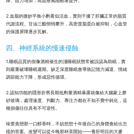
降、阻力增加，高血壓風險顯著提升。
2.血脂的微妙平衡小酌看似活血，實則干擾了肝臟正常的脂質
代謝流程。甘油三酯悄悄攀升，高密度脂蛋白被抑制，心血管
的保護屏障逐步瓦解。
四、神經系統的慢速侵蝕
1.睡眠品質的假像酒精催生的淺睡眠狀態常被誤認為助眠，實
則嚴重破壞睡眠週期。缺乏深度睡眠會導致記憶力減退、情緒
調節能力下降，形成惡性循環。
2.認知功能的隱形折舊長期低劑量酒精暴露就像給大腦蒙上磨
砂玻璃，處理速度、判斷力、專注力都在不知不覺中鈍化，這
種損傷往往具有不可逆性。
味蕾貪戀那一口醇香時，不妨想想十年後自己的身體會給出怎
樣的答案。改變可以從今晚那杯茶開始——養肝明目的大麥