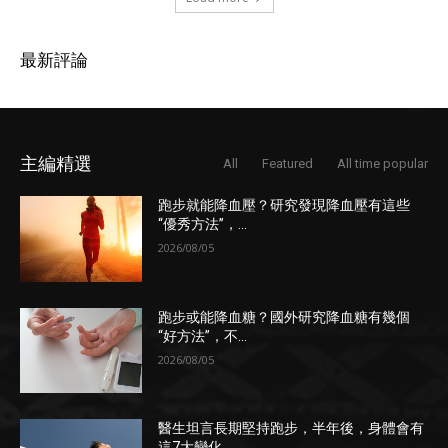
最新評論
主編精選
All
Featured
All time popular
跑步就能降血壓？研究發現降血壓有這些
“優秀方法”，...
2026/08/05
跑步或能降血糖？國外研究降血糖有幾個
“好方法”，不...
2026/08/05
醫生坦言長期堅持跑步，半年後，身體會有
這7大變化