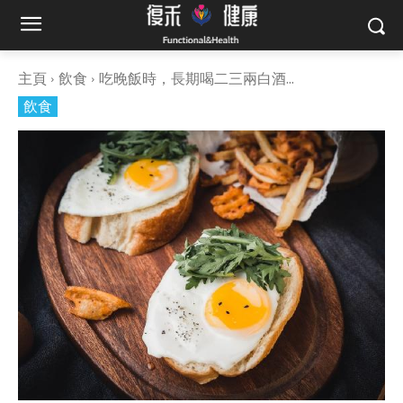
主頁
飲食
吃晚飯時，長期喝二三兩白酒...
飲食