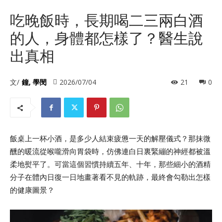
吃晚飯時，長期喝二三兩白酒
的人，身體都怎樣了？醫生說
出真相
文/
鐘, 學閔
2026/07/04
21
0
飯桌上一杯小酒，是多少人結束疲憊一天的解壓儀式？那抹微
醺的暖流從喉嚨滑向胃袋時，仿佛連白日裏緊繃的神經都被溫
柔地熨平了。可當這個習慣持續五年、十年，那些細小的酒精
分子在體內日復一日地畫著看不見的軌跡，最終會勾勒出怎樣
的健康圖景？