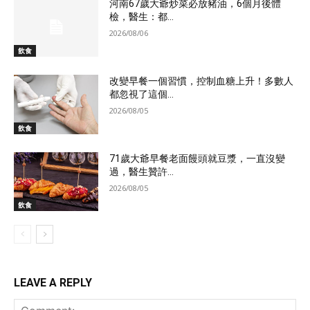
河南67歲大爺炒菜必放豬油，6個月後體
檢，醫生：都...
2026/08/06
飲食
改變早餐一個習慣，控制血糖上升！多數人
都忽視了這個...
2026/08/05
飲食
71歲大爺早餐老面饅頭就豆漿，一直沒變
過，醫生贊許...
2026/08/05
飲食
LEAVE A REPLY