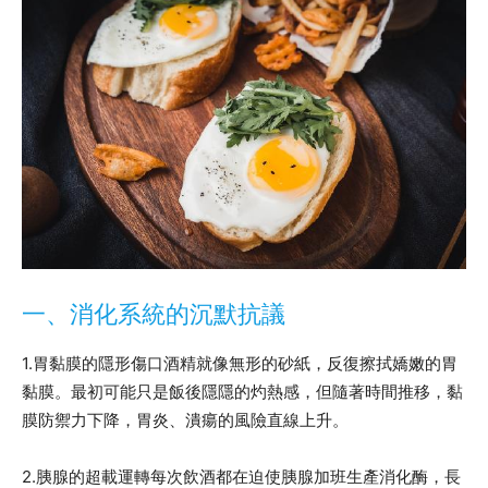
一、消化系統的沉默抗議
1.胃黏膜的隱形傷口酒精就像無形的砂紙，反復擦拭嬌嫩的胃
黏膜。最初可能只是飯後隱隱的灼熱感，但隨著時間推移，黏
膜防禦力下降，胃炎、潰瘍的風險直線上升。
2.胰腺的超載運轉每次飲酒都在迫使胰腺加班生產消化酶，長