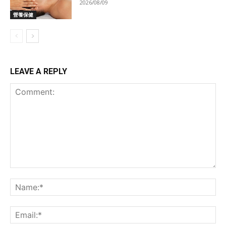
2026/08/09
營養保健
LEAVE A REPLY
Comment:
Na
Ema