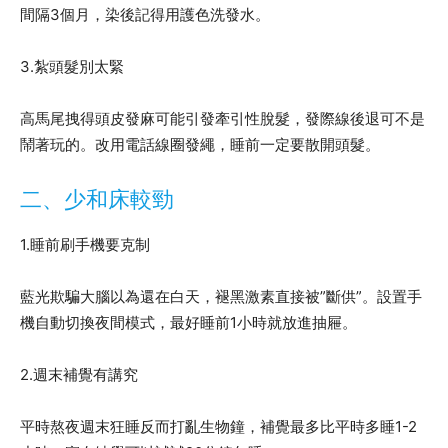
間隔3個月，染後記得用護色洗發水。
3.紮頭髮別太緊
高馬尾拽得頭皮發麻可能引發牽引性脫髮，發際線後退可不是
鬧著玩的。改用電話線圈發繩，睡前一定要散開頭髮。
二、少和床較勁
1.睡前刷手機要克制
藍光欺騙大腦以為還在白天，褪黑激素直接被”斷供”。設置手
機自動切換夜間模式，最好睡前1小時就放進抽屜。
2.週末補覺有講究
平時熬夜週末狂睡反而打亂生物鐘，補覺最多比平時多睡1-2