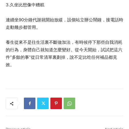
3.久坐比想像中糟糕
連續坐90分鐘代謝就開始放緩，設個站立辦公鬧鐘，接電話時
走動幾步都管用。
養生從來不是往生活裏不斷做加法，有時候停下那些自我消耗
的行為，身體自己就知道怎麼變好。從今天開始，試試把這六
件”多餘的事”從日常清單裏劃掉，說不定比吃任何補品都見
效。