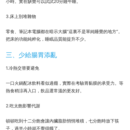
小時。實在缺覺可以試試20分鐘午睡。
3.床上別堆雜物
零食、筆記本電腦都在暗示大腦”這裏不是單純睡覺的地方”。
把床的功能純粹化，睡眠品質能提升不少。
三、少給腸胃添亂
1.冷熱交替要避免
一口火鍋配冰飲料看似過癮，實際在考驗胃黏膜的承受力。等
熱食稍涼再入口，飲品選常溫的更友好。
2.吃太飽影響代謝
頓頓吃到十二分飽會讓內臟脂肪悄悄堆積，七分飽時放下筷
子，過半小時就不覺得餓了。