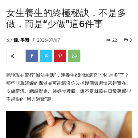
女生養生的終極秘訣，不是多
做，而是“少做”這6件事
文/
鐘, 學閔
2026/07/07
22
0
聽說現在流行”減法生活”，連養生都開始講究”少即是多”了？
那些瓶瓶罐罐的保健品可能還沒你改掉幾個壞習慣來得實在。
皮膚暗沉、總感覺累、姨媽鬧脾氣，說不定就藏在日常裏那些
不起眼的”用力過猛”裏。