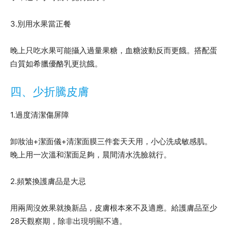
3.別用水果當正餐
晚上只吃水果可能攝入過量果糖，血糖波動反而更餓。搭配蛋
白質如希臘優酪乳更抗餓。
四、少折騰皮膚
1.過度清潔傷屏障
卸妝油+潔面儀+清潔面膜三件套天天用，小心洗成敏感肌。
晚上用一次溫和潔面足夠，晨間清水洗臉就行。
2.頻繁換護膚品是大忌
用兩周沒效果就換新品，皮膚根本來不及適應。給護膚品至少
28天觀察期，除非出現明顯不適。