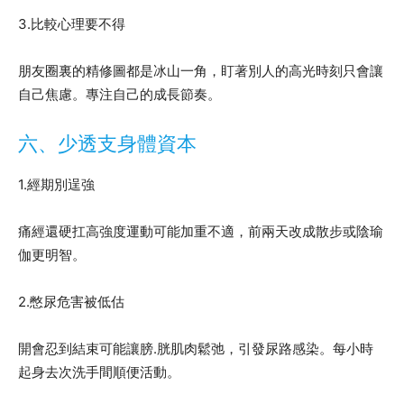
3.比較心理要不得
朋友圈裏的精修圖都是冰山一角，盯著別人的高光時刻只會讓
自己焦慮。專注自己的成長節奏。
六、少透支身體資本
1.經期別逞強
痛經還硬扛高強度運動可能加重不適，前兩天改成散步或陰瑜
伽更明智。
2.憋尿危害被低估
開會忍到結束可能讓膀.胱肌肉鬆弛，引發尿路感染。每小時
起身去次洗手間順便活動。