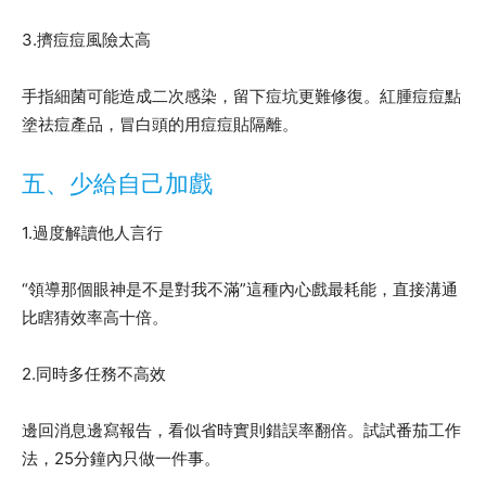
3.擠痘痘風險太高
手指細菌可能造成二次感染，留下痘坑更難修復。紅腫痘痘點
塗祛痘產品，冒白頭的用痘痘貼隔離。
五、少給自己加戲
1.過度解讀他人言行
“領導那個眼神是不是對我不滿”這種內心戲最耗能，直接溝通
比瞎猜效率高十倍。
2.同時多任務不高效
邊回消息邊寫報告，看似省時實則錯誤率翻倍。試試番茄工作
法，25分鐘內只做一件事。