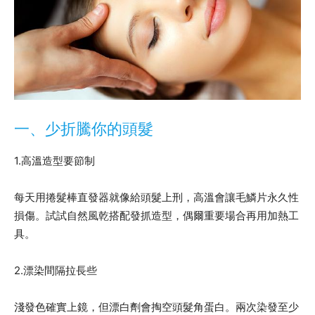
一、少折騰你的頭髮
1.高溫造型要節制
每天用捲髮棒直發器就像給頭髮上刑，高溫會讓毛鱗片永久性
損傷。試試自然風乾搭配發抓造型，偶爾重要場合再用加熱工
具。
2.漂染間隔拉長些
淺發色確實上鏡，但漂白劑會掏空頭髮角蛋白。兩次染發至少