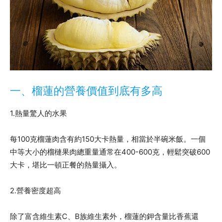
一、榴蓮的營養價值到底有多高
1.熱量驚人的水果
每100克榴蓮肉含有約150大卡熱量，相當於半碗米飯。一個
中等大小的榴槤果肉總重量通常在400-600克，輕鬆突破600
大卡，堪比一頓正餐的熱量攝入。
2.營養密度超高
除了富含維生素C、B族維生素外，榴蓮的鉀含量比香蕉還