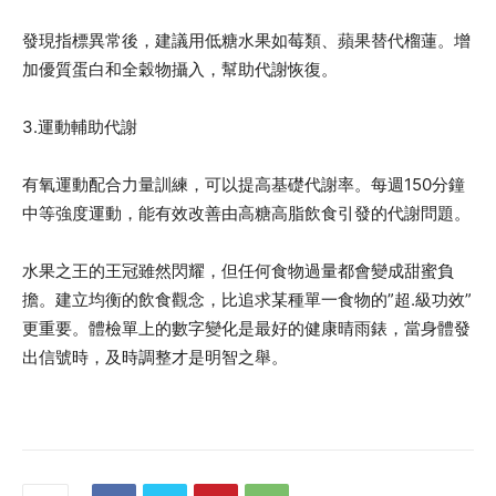
發現指標異常後，建議用低糖水果如莓類、蘋果替代榴蓮。增
加優質蛋白和全穀物攝入，幫助代謝恢復。
3.運動輔助代謝
有氧運動配合力量訓練，可以提高基礎代謝率。每週150分鐘
中等強度運動，能有效改善由高糖高脂飲食引發的代謝問題。
水果之王的王冠雖然閃耀，但任何食物過量都會變成甜蜜負
擔。建立均衡的飲食觀念，比追求某種單一食物的”超.級功效”
更重要。體檢單上的數字變化是最好的健康晴雨錶，當身體發
出信號時，及時調整才是明智之舉。