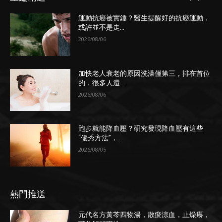
運動抗癌被實錘？醫生提醒好的抗癌運動，
或許並不是走...
2026/08/06
加快老人衰老的原因洗澡僅第三，排在首位
的，很多人還...
2026/08/06
跑步就能降血壓？研究發現降血壓有這些
“優秀方法”，...
2026/08/05
熱門推送
元代名方黃芩四物湯，散瘀涼血，止燥癢，