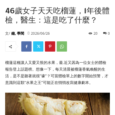
46歲女子天天吃榴蓮，1年後體
檢，醫生：這是吃了什麼？
文/
鐘, 學閔
2026/06/26
20
0
榴蓮這種讓人又愛又恨的水果，最.近又因為一位女士的體檢
報告登上話題榜。想像一下，每天清晨被榴蓮香氣喚醒的生
活，是不是聽著就很”壕”？可當體檢單上的數字開始預警，才
意識到這顆”水果之王”可能正在悄悄改寫健康劇本。