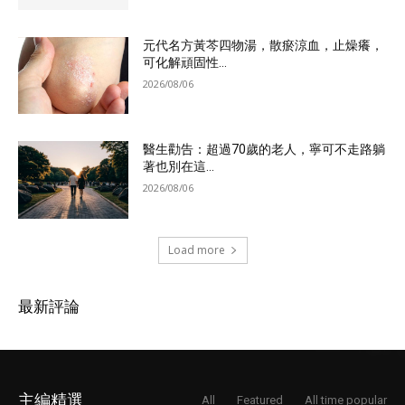
元代名方黃芩四物湯，散瘀涼血，止燥癢，
可化解頑固性...
2026/08/06
醫生勸告：超過70歲的老人，寧可不走路躺
著也別在這...
2026/08/06
Load more
最新評論
主編精選
All
Featured
All time popular