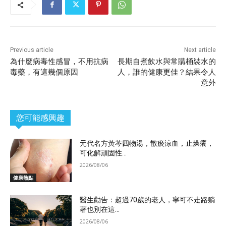
Previous article
Next article
為什麼病毒性感冒，不用抗病
長期自煮飲水與常購桶裝水的
毒藥，有這幾個原因
人，誰的健康更佳？結果令人
意外
您可能感興趣
元代名方黃芩四物湯，散瘀涼血，止燥癢，
可化解頑固性...
2026/08/06
健康熱點
醫生勸告：超過70歲的老人，寧可不走路躺
著也別在這...
2026/08/06