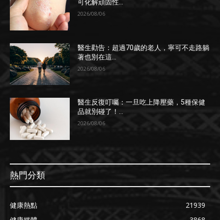
可化解頑固性...
2026/08/06
醫生勸告：超過70歲的老人，寧可不走路躺
著也別在這...
2026/08/06
醫生反復叮囑：一旦吃上降壓藥，5種保健
品就別碰了！...
2026/08/06
熱門分類
健康熱點
21939
健康媒體
3868