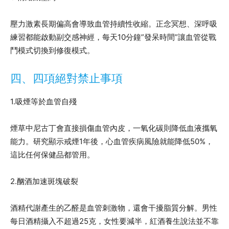
壓力激素長期偏高會導致血管持續性收縮。正念冥想、深呼吸
練習都能啟動副交感神經，每天10分鐘”發呆時間”讓血管從戰
鬥模式切換到修復模式。
四、四項絕對禁止事項
1.吸煙等於血管自殘
煙草中尼古丁會直接損傷血管內皮，一氧化碳則降低血液攜氧
能力。研究顯示戒煙1年後，心血管疾病風險就能降低50%，
這比任何保健品都管用。
2.酗酒加速斑塊破裂
酒精代謝產生的乙醛是血管刺激物，還會干擾脂質分解。男性
每日酒精攝入不超過25克，女性要減半，紅酒養生說法並不靠