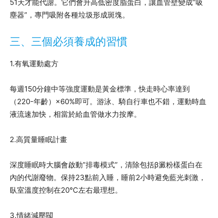
51天才能代謝。它們會升高低密度脂蛋白，讓血管壁變成”吸
塵器”，專門吸附各種垃圾形成斑塊。
三、三個必須養成的習慣
1.有氧運動處方
每週150分鐘中等強度運動是黃金標準，快走時心率達到
（220-年齡）×60%即可。游泳、騎自行車也不錯，運動時血
液流速加快，相當於給血管做水力按摩。
2.高質量睡眠計畫
深度睡眠時大腦會啟動”排毒模式”，清除包括β澱粉樣蛋白在
內的代謝廢物。保持23點前入睡，睡前2小時避免藍光刺激，
臥室溫度控制在20℃左右最理想。
3.情緒減壓閥