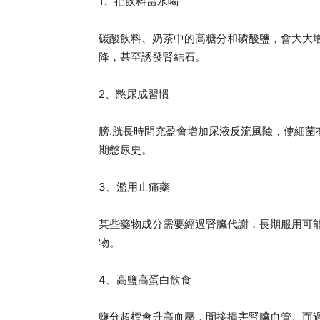
1、把飲料當水喝
碳酸飲料、奶茶中的高糖分和磷酸鹽，會大大
降，甚至誘發腎結石。
2、憋尿成習慣
膀.胱長時間充盈會增加尿液反流風險，使細
期憋尿史。
3、濫用止痛藥
某些藥物成分需要經過腎臟代謝，長期服用可
物。
4、高鹽高蛋白飲食
鹽分超標會升高血壓，間接損害腎臟血管。而