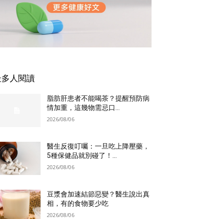
最多人閱讀
脂肪肝患者不能喝茶？提醒預防病
情加重，這幾物需忌口...
2026/08/06
醫生反復叮囑：一旦吃上降壓藥，
5種保健品就別碰了！...
2026/08/06
豆漿會加速結節惡變？醫生說出真
相，有的食物要少吃
2026/08/06