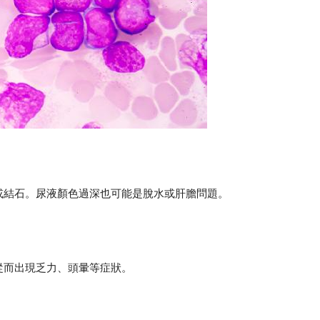
或結石。尿液顏色過深也可能是脫水或肝膽問題。
從而出現乏力、頭暈等症狀。