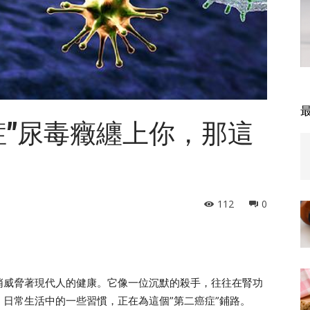
症”尿毒癥纏上你，那這
！
112
0
悄威脅著現代人的健康。它像一位沉默的殺手，往往在腎功
日常生活中的一些習慣，正在為這個”第二癌症”鋪路。