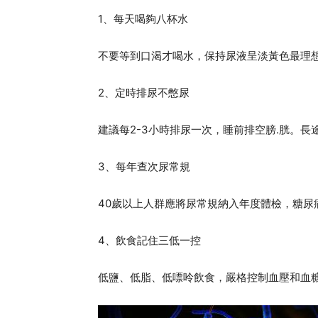
1、每天喝夠八杯水
不要等到口渴才喝水，保持尿液呈淡黃色最理
2、定時排尿不憋尿
建議每2-3小時排尿一次，睡前排空膀.胱。長
3、每年查次尿常規
40歲以上人群應將尿常規納入年度體檢，糖尿
4、飲食記住三低一控
低鹽、低脂、低嘌呤飲食，嚴格控制血壓和血