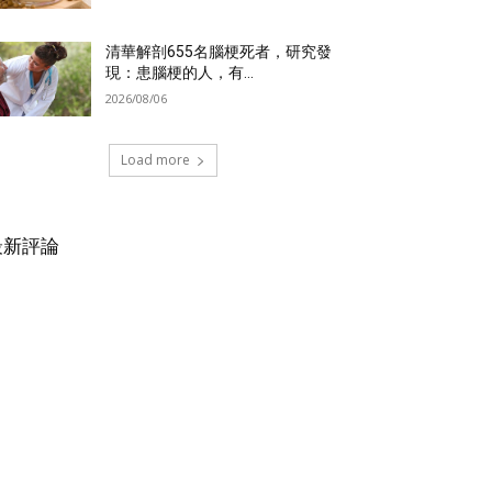
清華解剖655名腦梗死者，研究發
現：患腦梗的人，有...
2026/08/06
Load more
最新評論