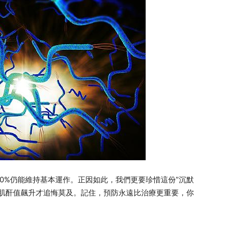
0%仍能維持基本運作。正因如此，我們更要珍惜這份”沉默
到肌酐值飆升才追悔莫及。記住，預防永遠比治療更重要，你