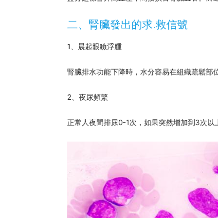
二、腎臟發出的求.救信號
1、晨起眼瞼浮腫
腎臟排水功能下降時，水分容易在組織疏鬆部
2、夜尿頻繁
正常人夜間排尿0-1次，如果突然增加到3次