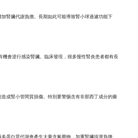
增加腎臟代謝負擔。長期如此可能導致腎小球過濾功能下
菌有機會逆行感染腎臟。臨床發現，很多慢性腎炎患者都有長
能造成腎小管間質損傷。特別要警惕含有非那西丁成分的藥
過多蛋白質代謝會產生大量含氮廢物，加重腎臟排泄負擔。