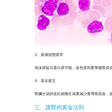
3、尿液狀態異常
泡沫尿提示蛋白尿可能，血色尿則要警惕腎炎
4、莫名疲乏
腎臟分泌的促紅細胞生成素減少會導致貧血，
三、護腎的黃金法則