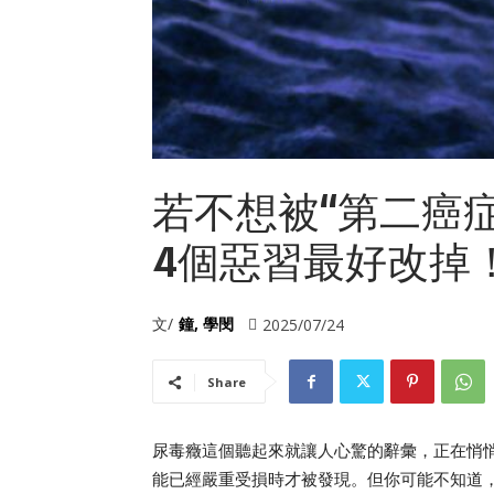
若不想被“第二癌
4個惡習最好改掉
文/
鐘, 學閔
2025/07/24
Share
尿毒癥這個聽起來就讓人心驚的辭彙，正在悄
能已經嚴重受損時才被發現。但你可能不知道，