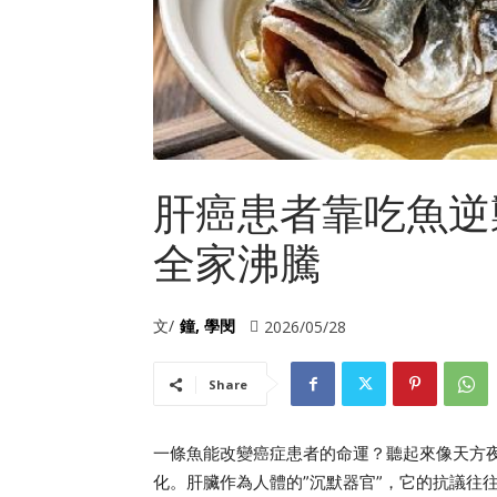
肝癌患者靠吃魚逆
全家沸騰
文/
鐘, 學閔
2026/05/28
Share
一條魚能改變癌症患者的命運？聽起來像天方
化。肝臟作為人體的”沉默器官”，它的抗議往