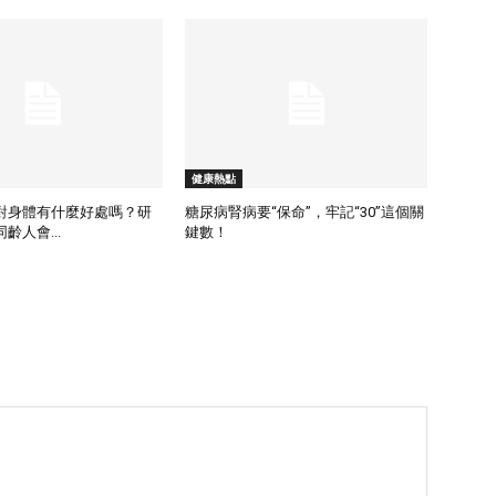
健康熱點
對身體有什麼好處嗎？研
糖尿病腎病要“保命”，牢記“30”這個關
齡人會...
鍵數！