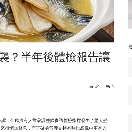
襲？半年後體檢報告讓
49
0
夜譚，但確實有人靠著調整飲食讓體檢指標發生了驚人變
往來得悄無聲息，而正確的營養支持有時比想像中更有力