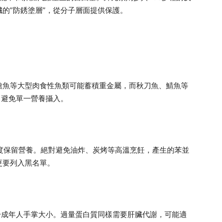
的”防銹塗層”，從分子層面提供保護。
槍魚等大型肉食性魚類可能蓄積重金屬，而秋刀魚、鯖魚等
，避免單一營養攝入。
限度保留營養。絕對避免油炸、炭烤等高溫烹飪，產生的苯並
更要列入黑名單。
當於成年人手掌大小。過量蛋白質同樣需要肝臟代謝，可能適