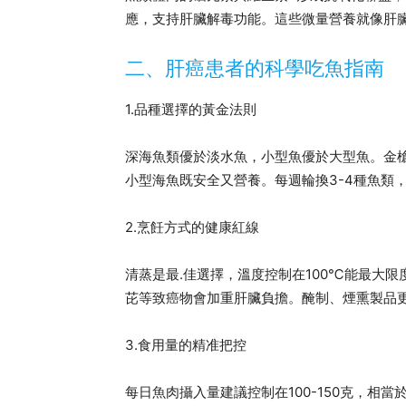
應，支持肝臟解毒功能。這些微量營養就像肝臟
二、肝癌患者的科學吃魚指南
1.品種選擇的黃金法則
深海魚類優於淡水魚，小型魚優於大型魚。金
小型海魚既安全又營養。每週輪換3-4種魚類
2.烹飪方式的健康紅線
清蒸是最.佳選擇，溫度控制在100℃能最大
芘等致癌物會加重肝臟負擔。醃制、煙熏製品
3.食用量的精准把控
每日魚肉攝入量建議控制在100-150克，相