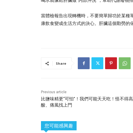
喝水就像給肝臟做”內部沖洗”，幫助代謝廢物
當體檢報告出現轉機時，不要簡單歸功於某種
康飲食變成生活方式的決心。肝臟這個勤勞的
Share
Previous article
比鹽味精更“可怕”！我們可能天天吃！怪不得
酸、痛風找上門
您可能感興趣