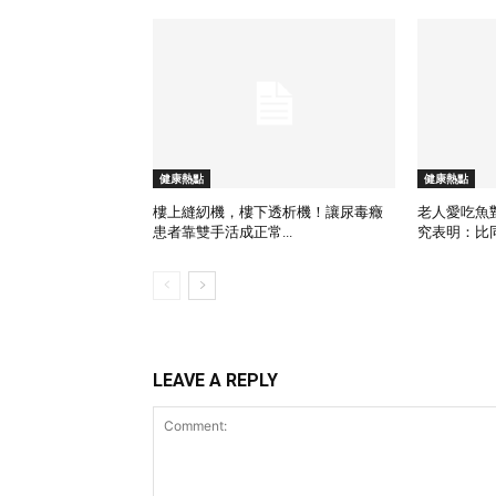
健康熱點
健康熱點
樓上縫紉機，樓下透析機！讓尿毒癥
老人愛吃魚
患者靠雙手活成正常...
究表明：比同
LEAVE A REPLY