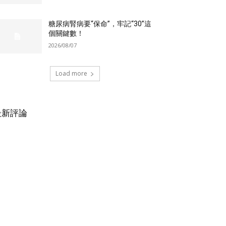
糖尿病腎病要“保命”，牢記“30”這
個關鍵數！
2026/08/07
Load more
最新評論