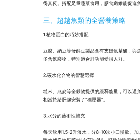
得其反。搭配足量蔬菜食用，膳食纖維能促進
三、超越魚類的全營養策略
1.植物蛋白的巧妙搭配
豆腐、納豆等發酵豆製品含有支鏈氨基酸，與
多含氮廢物，特別適合肝功能受損人群。
2.碳水化合物的智慧選擇
糙米、燕麥等全穀物提供的緩釋能量，可以避免
相當於給肝臟安裝了”穩壓器”。
3.水分的藝術性補充
每天飲用1.5-2升溫水，分8-10次小口慢