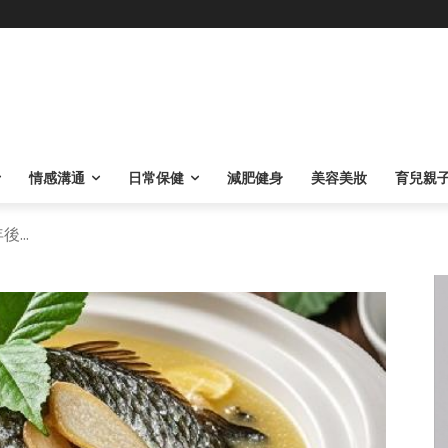
情感溝通
日常保健
減肥健身
美容美妝
育兒親
...