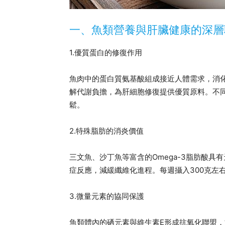
一、魚類營養與肝臟健康的深層
1.優質蛋白的修復作用
魚肉中的蛋白質氨基酸組成接近人體需求，消化
解代謝負擔，為肝細胞修復提供優質原料。不
鬆。
2.特殊脂肪的消炎價值
三文魚、沙丁魚等富含的Omega-3脂肪酸
症反應，減緩纖維化進程。每週攝入300克左
3.微量元素的協同保護
魚類體內的硒元素與維生素E形成抗氧化聯盟，