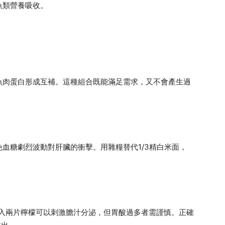
魚類營養吸收。
魚肉蛋白形成互補。這種組合既能滿足需求，又不會產生過
血糖劇烈波動對肝臟的衝擊。用雜糧替代1/3精白米面，
飲。加入兩片檸檬可以刺激膽汁分泌，但胃酸過多者需謹慎。正確