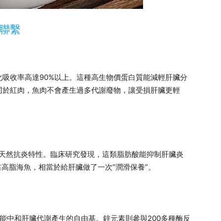
聯繫
吸收率高達90%以上。這種高生物價蛋白質能減輕肝臟分
同於紅肉，魚肉不會產生過多代謝廢物，讓受損肝臟更輕
具有天然抗炎特性。臨床研究發現，這類脂肪酸能抑制肝臟炎
右高脂海魚，相當於給肝臟做了一次”潤滑保養”。
能中和肝臟代謝產生的自由基。鋅元素則參與200多種酶反