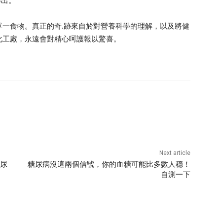
排出。
單一食物。真正的奇.跡來自於對營養科學的理解，以及將健
化工廠，永遠會對精心呵護報以驚喜。
Next article
高尿
糖尿病沒這兩個信號，你的血糖可能比多數人穩！
自測一下