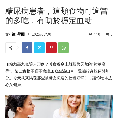
糖尿病患者，這類食物可適當
的多吃，有助於穩定血糖
文/
鐘, 學閔
2025/07/30
110
0
血糖忽高忽低讓人頭疼？其實餐桌上就藏著天然的”控糖高
手”。這些食物不僅不會讓血糖坐過山車，還能給身體額外加
分。今天就來揭秘那些被糖友忽略的控糖好幫手，讓你吃得放
心又健康。