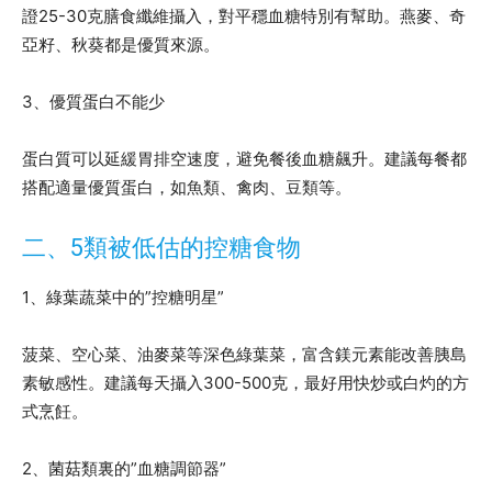
證25-30克膳食纖維攝入，對平穩血糖特別有幫助。燕麥、奇
亞籽、秋葵都是優質來源。
3、優質蛋白不能少
蛋白質可以延緩胃排空速度，避免餐後血糖飆升。建議每餐都
搭配適量優質蛋白，如魚類、禽肉、豆類等。
二、5類被低估的控糖食物
1、綠葉蔬菜中的”控糖明星”
菠菜、空心菜、油麥菜等深色綠葉菜，富含鎂元素能改善胰島
素敏感性。建議每天攝入300-500克，最好用快炒或白灼的方
式烹飪。
2、菌菇類裏的”血糖調節器”