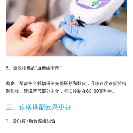
5、全穀物裏的”血糖緩衝劑”
蕎麥、藜麥等全穀物保留完整胚芽和麩皮，升糖速度遠低於精
製穀物。建議替代部分主食，每次控制在60-80克熟重。
三、這樣搭配效果更好
1、蛋白質+膳食纖維組合