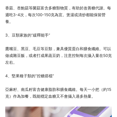
香菇、杏鮑菇等菌菇富含多糖類物質，有助於改善糖代謝。每
週吃3-4次，每次100-150克為宜。煲湯或清炒都能保留營
養。
3、豆類家族的”緩釋能手”
鷹嘴豆、黑豆、毛豆等豆類，兼具優質蛋白和膳食纖維。可以
做成雜豆飯，或者打成果蔬豆奶，注意控制每次攝入量在50克
左右。
4、堅果種子類的”控糖搭檔”
亞麻籽、南瓜籽富含健康脂肪和膳食纖維。每天一小把（約15
克）作為加餐，既能穩定血糖又不會攝入過多熱量。