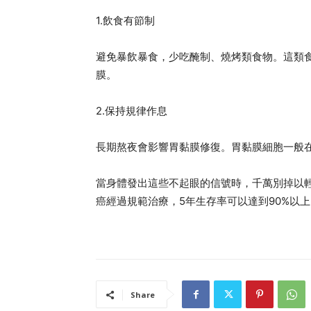
1.飲食有節制
避免暴飲暴食，少吃醃制、燒烤類食物。這類
膜。
2.保持規律作息
長期熬夜會影響胃黏膜修復。胃黏膜細胞一般
當身體發出這些不起眼的信號時，千萬別掉以
癌經過規範治療，5年生存率可以達到90%以
Share