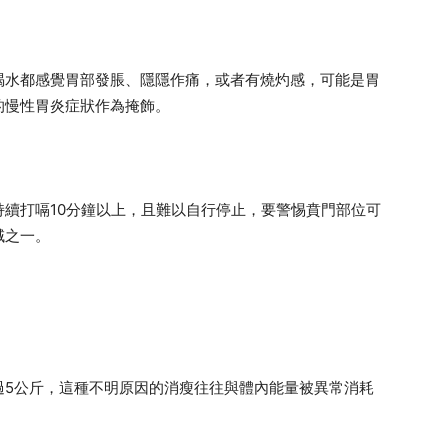
喝水都感覺胃部發脹、隱隱作痛，或者有燒灼感，可能是胃
的慢性胃炎症狀作為掩飾。
續打嗝10分鐘以上，且難以自行停止，要警惕賁門部位可
域之一。
過5公斤，這種不明原因的消瘦往往與體內能量被異常消耗