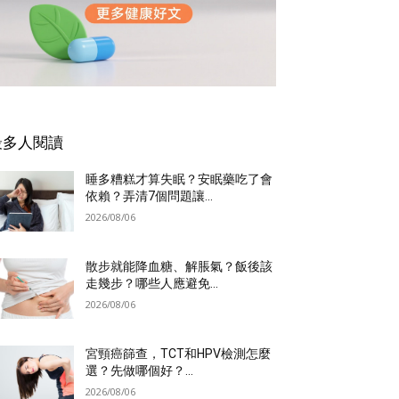
最多人閱讀
睡多糟糕才算失眠？安眠藥吃了會
依賴？弄清7個問題讓...
2026/08/06
散步就能降血糖、解脹氣？飯後該
走幾步？哪些人應避免...
2026/08/06
宮頸癌篩查，TCT和HPV檢測怎麼
選？先做哪個好？...
2026/08/06