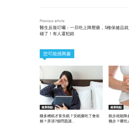
Previous article
醫生反復叮囑：一旦吃上降壓藥，5種保健品就
碰了！有人還犯錯
您可能感興趣
健康熱點
健康熱點
睡多糟糕才算失眠？安眠藥吃了會依
散步就能降
賴？弄清7個問題讓...
幾步？哪些人