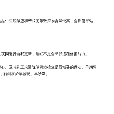
食品中亞硝酸鹽和苯並芘等致癌物含量較高，會損傷胃黏
在夜間進行自我更新，睡眠不足會降低這種修復能力。
輕心。及時到正規醫院做胃鏡檢查是最穩妥的做法。早期胃
上，關鍵在於早發現、早診斷。