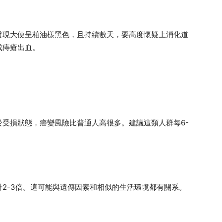
發現大便呈柏油樣黑色，且持續數天，要高度懷疑上消化道
成痔瘡出血。
受損狀態，癌變風險比普通人高很多。建議這類人群每6-
2-3倍。這可能與遺傳因素和相似的生活環境都有關系。