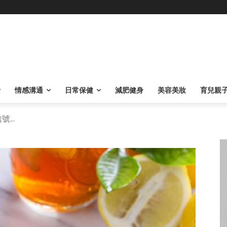
情感溝通
日常保健
減肥健身
美容美妝
育兒親
...