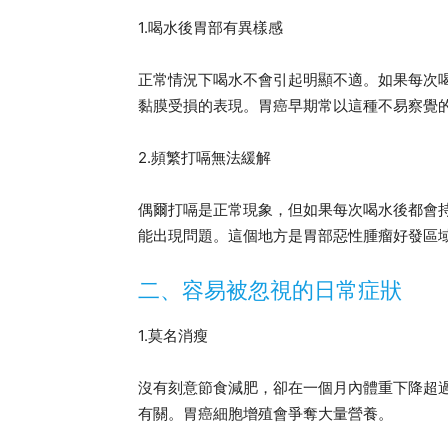
1.喝水後胃部有異樣感
正常情況下喝水不會引起明顯不適。如果每次
黏膜受損的表現。胃癌早期常以這種不易察覺
2.頻繁打嗝無法緩解
偶爾打嗝是正常現象，但如果每次喝水後都會持
能出現問題。這個地方是胃部惡性腫瘤好發區
二、容易被忽視的日常症狀
1.莫名消瘦
沒有刻意節食減肥，卻在一個月內體重下降超
有關。胃癌細胞增殖會爭奪大量營養。