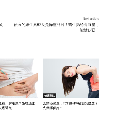
Next article
別
便宜的維生素B2竟是降壓利器？醫生揭秘高血壓可
能就缺它！
健康熱點
血糖、解脹氣？飯後該走
宮頸癌篩查，TCT和HPV檢測怎麼選？
應避免...
先做哪個好？...