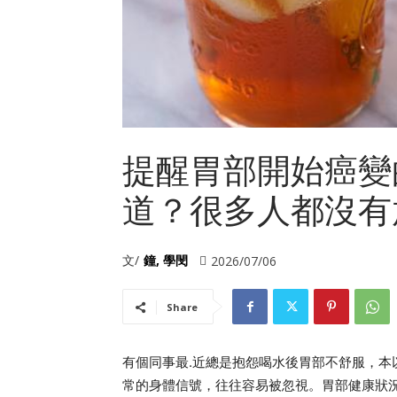
提醒胃部開始癌變
道？很多人都沒有
文/
鐘, 學閔
2026/07/06
Share
有個同事最.近總是抱怨喝水後胃部不舒服，
常的身體信號，往往容易被忽視。胃部健康狀