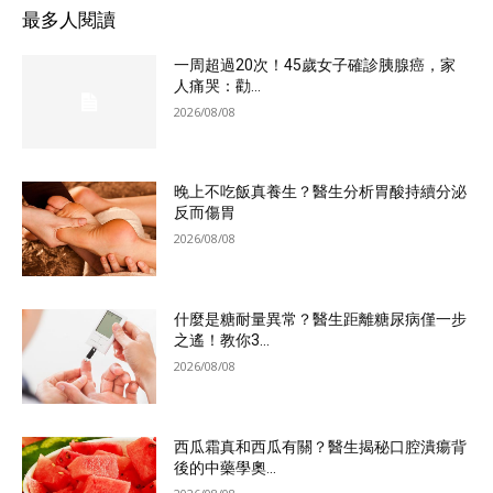
最多人閱讀
一周超過20次！45歲女子確診胰腺癌，家
人痛哭：勸...
2026/08/08
晚上不吃飯真養生？醫生分析胃酸持續分泌
反而傷胃
2026/08/08
什麼是糖耐量異常？醫生距離糖尿病僅一步
之遙！教你3...
2026/08/08
西瓜霜真和西瓜有關？醫生揭秘口腔潰瘍背
後的中藥學奧...