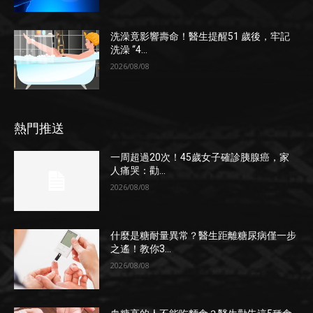
洗澡竟影響壽命！醫生提醒51 歲後，牢記
洗澡 “4...
2026/08/08
熱門推送
一周超過20次！45歲女子確診胰腺癌，家
人痛哭：勸...
2026/08/08
什麼是糖耐量異常？醫生距離糖尿病僅一步
之遙！教你3...
2026/08/08