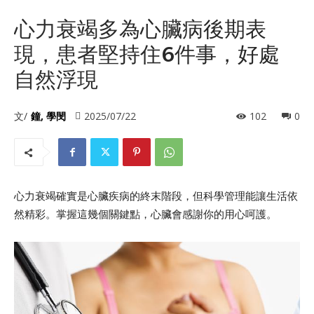
心力衰竭多為心臟病後期表
現，患者堅持住6件事，好處
自然浮現
文/
鐘, 學閔
2025/07/22
102
0
心力衰竭確實是心臟疾病的終末階段，但科學管理能讓生活依
然精彩。掌握這幾個關鍵點，心臟會感謝你的用心呵護。