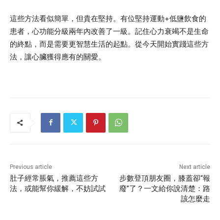
這些方法看似簡單，但貴在堅持。有位堅持運動+低鹽飲食的
患者，心功能分級兩年內改善了一級。記住心力衰竭不是生命
的終點，而是需要更智慧生活的起點。從今天開始實踐這些方
法，讓心臟獲得應有的關愛。
Previous article
Next article
肚子經常脹氣，推薦這些方
步數登頂朋友圈，膝蓋卻“報
法，或能幫你緩解，不妨試試
廢”了？一文給你說清楚：路
該怎麼走