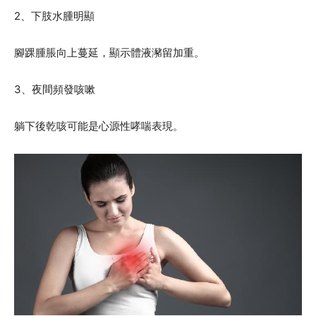
2、下肢水腫明顯
腳踝腫脹向上蔓延，顯示體液瀦留加重。
3、夜間頻發咳嗽
躺下後乾咳可能是心源性哮喘表現。