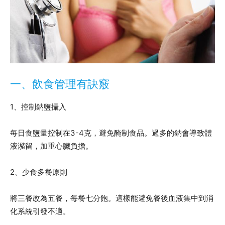
一、飲食管理有訣竅
1、控制鈉鹽攝入
每日食鹽量控制在3-4克，避免醃制食品。過多的鈉會導致體
液瀦留，加重心臟負擔。
2、少食多餐原則
將三餐改為五餐，每餐七分飽。這樣能避免餐後血液集中到消
化系統引發不適。