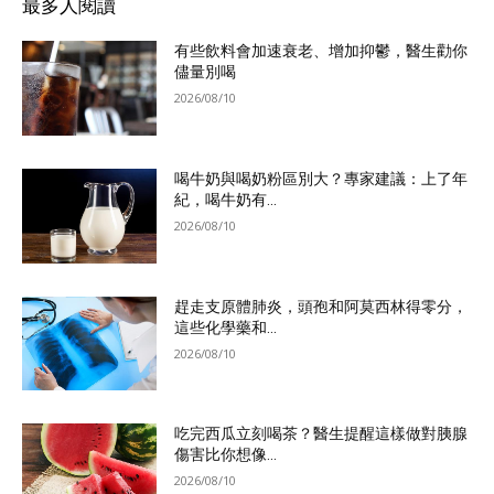
最多人閱讀
有些飲料會加速衰老、增加抑鬱，醫生勸你
儘量別喝
2026/08/10
喝牛奶與喝奶粉區別大？專家建議：上了年
紀，喝牛奶有...
2026/08/10
趕走支原體肺炎，頭孢和阿莫西林得零分，
這些化學藥和...
2026/08/10
吃完西瓜立刻喝茶？醫生提醒這樣做對胰腺
傷害比你想像...
2026/08/10