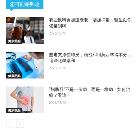
您可能感興趣
有些飲料會加速衰老、增加抑鬱，醫生勸你
儘量別喝
2026/08/10
健康熱點
趕走支原體肺炎，頭孢和阿莫西林得零分，
這些化學藥和...
2026/08/10
健康熱點
“脂肪肝”不是一個病，而是一堆病！如何治
療？看這一...
2026/08/10
健康熱點