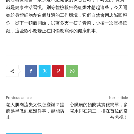
就是健康生活習慣。別等體檢報告亮紅燈才想起這些，今天開
始給身體細胞創造個舒適的工作環境，它們自然會用忠誠回報
你。從下一頓飯開始，試著多夾一筷子青菜，少按一次電梯按
鈕，這些微小改變正在悄悄改寫你的健康劇本。
Previous article
Next article
老人肌肉流失太快怎麼辦？提
心臟病的預防其實很簡單，多
醒越早做到這幾件事，越能防
喝水排在第三，排在首位的常
止
被忽視！