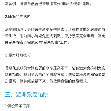
常習慣，身體自然會把癌細胞當作”非法入侵者”處理。
2.睡眠品質把控
深度睡眠時，身體會生產更多褪黑素，這種物質能延緩腫瘤血
管生成。睡前兩小時避免藍光刺激，保持臥室完全黑暗，讓免
疫系統在夜間完成它的”系統殺毒”工作。
3.壓力釋放技巧
長期焦慮狀態會讓皮質醇水準居高不下，這種激素會抑制免疫
監視功能。找到適合自己的減壓方式，無論是種多肉植物還是
拼樂高，讓神經放鬆下來才能啟動身體的修復程式。
三、避開致癌陷阱
1.體檢專案選擇