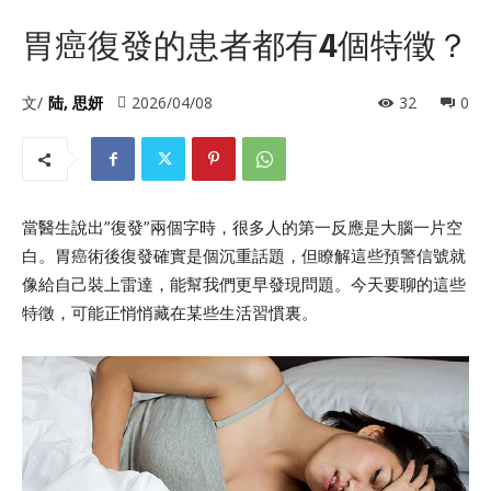
胃癌復發的患者都有4個特徵？
文/
陆, 思妍
2026/04/08
32
0
當醫生說出”復發”兩個字時，很多人的第一反應是大腦一片空
白。胃癌術後復發確實是個沉重話題，但瞭解這些預警信號就
像給自己裝上雷達，能幫我們更早發現問題。今天要聊的這些
特徵，可能正悄悄藏在某些生活習慣裏。