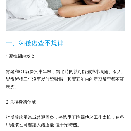
一、術後復查不規律
1.漏掉關鍵檢查
胃鏡和CT就像汽車年檢，錯過時間就可能漏掉小問題。有人
覺得術後三年沒事就放鬆警惕，其實五年內的定期篩查都不能
馬虎。
2.忽視身體信號
把反酸腹脹當成普通胃炎，將體重下降歸咎於工作太忙，這些
思維慣性可能讓人錯過最.佳干預時機。