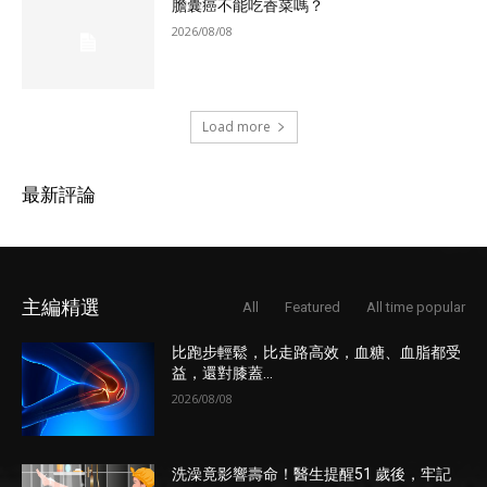
膽囊癌不能吃香菜嗎？
2026/08/08
Load more
最新評論
主編精選
All
Featured
All time popular
比跑步輕鬆，比走路高效，血糖、血脂都受
益，還對膝蓋...
2026/08/08
洗澡竟影響壽命！醫生提醒51 歲後，牢記