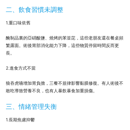
二、飲食習慣未調整
1.重口味依舊
醃制品裏的亞硝酸鹽、燒烤的苯並芘，這些老朋友還在餐桌頻
繁露面。術後胃部消化能力下降，這些物質停留時間反而更
長。
2.進食方式不當
狼吞虎嚥增加胃負擔，三餐不規律影響黏膜修復。有人術後不
敢吃導致營養不良，也有人暴飲暴食加重損傷。
三、情緒管理失衡
1.長期焦慮抑鬱