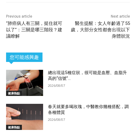
Previous article
Next article
“肺癌病人有三關，挺住就可
醫生提醒：女人年齡過了55
以了”：三關是哪三階段？建
歲，大部分女性都會出現以下
議瞭解
身體狀況
您可能感興趣
總出現這5種症狀，很可能是血壓、血脂升
高的“信號”...
2026/08/07
健康熱點
春天就要多喝玫瑰，中醫教你幾種搭配，調
各種體質
2026/08/07
健康熱點