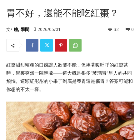
胃不好，還能不能吃紅棗？
文/
鐘, 學閔
2026/05/01
32
0
紅棗甜甜糯糯的口感讓人欲罷不能，但捧著暖呼呼的紅棗茶
時，胃裏突然一陣翻騰——這大概是很多”玻璃胃”星人的共同
煩惱。這顆紅彤彤的小果子到底是養胃還是傷胃？答案可能和
你想的不太一樣。