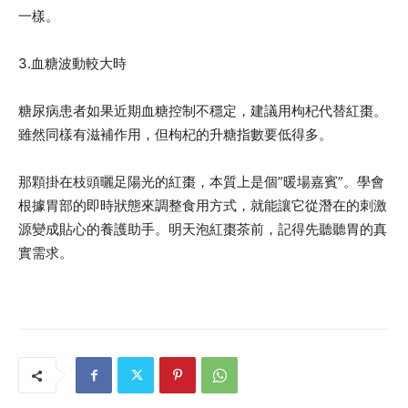
一樣。
3.血糖波動較大時
糖尿病患者如果近期血糖控制不穩定，建議用枸杞代替紅棗。
雖然同樣有滋補作用，但枸杞的升糖指數要低得多。
那顆掛在枝頭曬足陽光的紅棗，本質上是個”暖場嘉賓”。學會
根據胃部的即時狀態來調整食用方式，就能讓它從潛在的刺激
源變成貼心的養護助手。明天泡紅棗茶前，記得先聽聽胃的真
實需求。