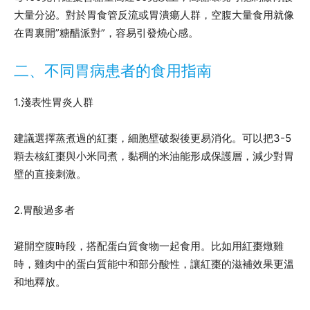
大量分泌。對於胃食管反流或胃潰瘍人群，空腹大量食用就像
在胃裏開”糖醋派對”，容易引發燒心感。
二、不同胃病患者的食用指南
1.淺表性胃炎人群
建議選擇蒸煮過的紅棗，細胞壁破裂後更易消化。可以把3-5
顆去核紅棗與小米同煮，黏稠的米油能形成保護層，減少對胃
壁的直接刺激。
2.胃酸過多者
避開空腹時段，搭配蛋白質食物一起食用。比如用紅棗燉雞
時，雞肉中的蛋白質能中和部分酸性，讓紅棗的滋補效果更溫
和地釋放。