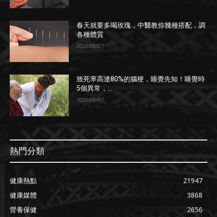
春天就要多喝玫瑰，中醫教你幾種搭配，調
各種體質
2026/08/07
致死率高達80%的腦梗，睡覺先知！睡覺時
5個異常，...
2026/08/07
熱門分類
健康熱點
21947
健康媒體
3868
營養保健
2656