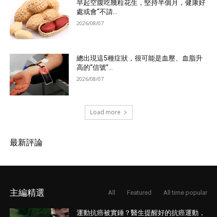
早起空腹吃幾粒花生，堅持半個月，健康好
處或會“不請...
2026/08/07
總出現這5種症狀，很可能是血壓、血脂升
高的“信號”...
2026/08/07
Load more
最新評論
主編精選
All
Featured
All time popular
運動抗癌被實錘？醫生提醒好的抗癌運動，