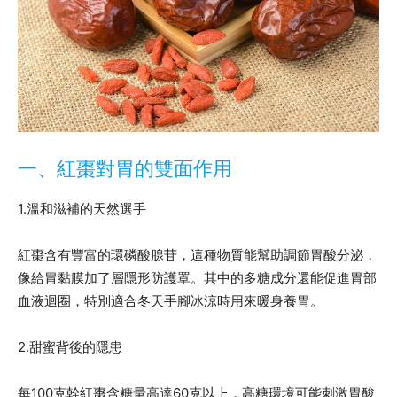
一、紅棗對胃的雙面作用
1.溫和滋補的天然選手
紅棗含有豐富的環磷酸腺苷，這種物質能幫助調節胃酸分泌，
像給胃黏膜加了層隱形防護罩。其中的多糖成分還能促進胃部
血液迴圈，特別適合冬天手腳冰涼時用來暖身養胃。
2.甜蜜背後的隱患
每100克幹紅棗含糖量高達60克以上，高糖環境可能刺激胃酸