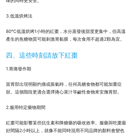
味的同時更安全。
3.低溫烘烤法
80℃低溫烘烤1小時的紅棗，水分蒸發後甜度更集中，但高溫
產生的焦糖物質可能刺激胃黏膜，每次食用不超過2顆為宜。
四、這些時刻請放下紅棗
1.胃痛發作期
當胃部出現明顯灼痛或脹氣時，任何高糖食物都可能加重症
狀。這個階段更適合選擇捲心菜汁等鹼性食物來安撫胃部。
2.服用特定藥物期間
紅棗可能影響某些抗生素和降糖藥的吸收效率。服藥與吃棗最
好間隔2小時以上，就像不能同時混用不同品牌的顏料會變色