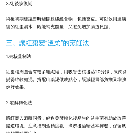
3.術後恢復期
術後初期建議暫時避開粗纖維食物，包括棗皮。可以飲用過濾
後的紅棗湯水，既能補充能量，又避免增加腸道負擔。
三、讓紅棗變”溫柔”的烹飪法
1.去核蒸制法
紅棗核周圍含有較多粗纖維，用吸管去核後蒸20分鐘，果肉會
變得綿軟如泥。搭配山藥泥做成點心，既減輕胃部負擔又增強
健脾效果。
2.發酵轉化法
將紅棗與酒釀同煮，經過發酵轉化後產生的益生菌有助於改善
腸道環境。注意控制酒精度數，煮沸後酒精基本揮發，保留風