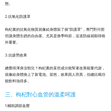
態。
2.抗氧化防護罩
枸杞裏的抗氧化物質就像給身體裝了個”防護罩”，專門對付那
些讓身體生銹的自由基。尤其是換季時節，這道防線就顯得格
外重要。
3.抗疲勞效果
總覺得渾身沒勁兒？枸杞裏的某些成分能幫著改善能量代謝，
就像給身體換上了新電池。當然，效果因人而異，但總比喝功
能飲料強得多。
三、枸杞對心血管的溫柔呵護
1.輔助調節血壓