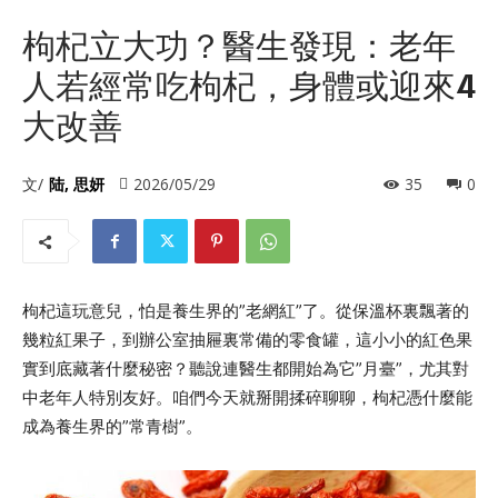
枸杞立大功？醫生發現：老年
人若經常吃枸杞，身體或迎來4
大改善
文/
陆, 思妍
2026/05/29
35
0
枸杞這玩意兒，怕是養生界的”老網紅”了。從保溫杯裏飄著的
幾粒紅果子，到辦公室抽屜裏常備的零食罐，這小小的紅色果
實到底藏著什麼秘密？聽說連醫生都開始為它”月臺”，尤其對
中老年人特別友好。咱們今天就掰開揉碎聊聊，枸杞憑什麼能
成為養生界的”常青樹”。