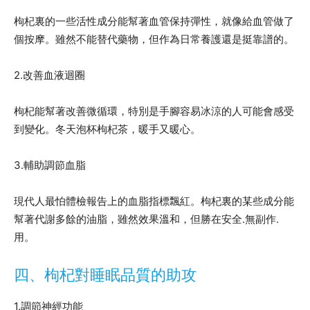
枸杞裏的一些活性成分能幫著血管保持彈性，就像給血管做了
個按摩。雖然不能替代藥物，但作為日常養護還是挺靠譜的。
2.改善血液迴圈
枸杞能幫著改善微循環，特別是手腳容易冰涼的人可能會感受
到變化。冬天泡杯枸杞茶，暖手又暖心。
3.輔助調節血脂
現代人最怕體檢報告上的血脂指標飄紅。枸杞裏的某些成分能
幫著代謝多餘的油脂，雖然效果溫和，但勝在安全.無副作.
用。
四、枸杞對睡眠品質的助攻
1.調節神經功能