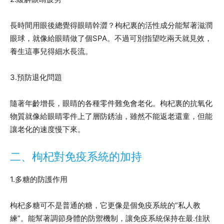
長時間用眼後總覺得眼睛幹澀？枸杞裏的活性成分能幫著滋潤
眼球，就像給眼睛做了個SPA。不過可別指望吃兩天就見效，
養生這事兒得細水長流。
3.預防退化問題
隨著年齡增長，眼睛的各種零件難免會老化。枸杞裏的抗氧化
物質就像給眼睛零件上了層防銹油，雖然不能返老還童，但能
讓老化的速度慢下來。
二、枸杞對免疫系統的加持
1.多糖的防護作用
枸杞多糖可不是普通的糖，它更像是個免疫系統的”私人教
練”。能幫著調節身體的防禦機制，讓免疫系統保持在最.佳狀