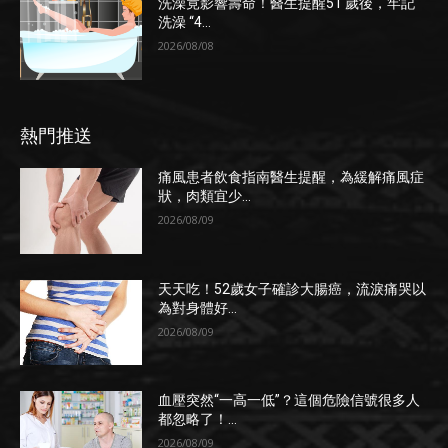
洗澡竟影響壽命！醫生提醒51 歲後，牢記
洗澡 “4...
2026/08/08
熱門推送
痛風患者飲食指南醫生提醒，為緩解痛風症
狀，肉類宜少...
2026/08/09
天天吃！52歲女子確診大腸癌，流淚痛哭以
為對身體好...
2026/08/09
血壓突然“一高一低”？這個危險信號很多人
都忽略了！...
2026/08/09