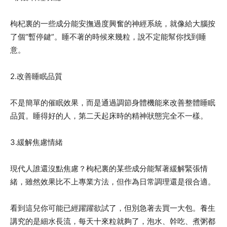
枸杞裏的一些成分能安撫過度興奮的神經系統，就像給大腦按
了個”暫停鍵”。睡不著的時候來幾粒，說不定能幫你找到睡
意。
2.改善睡眠品質
不是簡單的催眠效果，而是通過調節身體機能來改善整體睡眠
品質。睡得好的人，第二天起床時的精神狀態完全不一樣。
3.緩解焦慮情緒
現代人誰還沒點焦慮？枸杞裏的某些成分能幫著緩解緊張情
緒，雖然效果比不上專業方法，但作為日常調理還是很合適。
看到這兒你可能已經躍躍欲試了，但別急著去買一大包。養生
講究的是細水長流，每天十來粒就夠了，泡水、幹吃、煮粥都