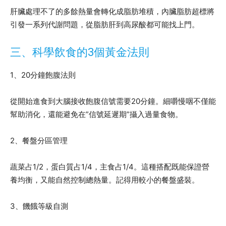
肝臟處理不了的多餘熱量會轉化成脂肪堆積，內臟脂肪超標將
引發一系列代謝問題，從脂肪肝到高尿酸都可能找上門。
三、科學飲食的3個黃金法則
1、20分鐘飽腹法則
從開始進食到大腦接收飽腹信號需要20分鐘。細嚼慢咽不僅能
幫助消化，還能避免在”信號延遲期”攝入過量食物。
2、餐盤分區管理
蔬菜占1/2，蛋白質占1/4，主食占1/4。這種搭配既能保證營
養均衡，又能自然控制總熱量。記得用較小的餐盤盛裝。
3、饑餓等級自測