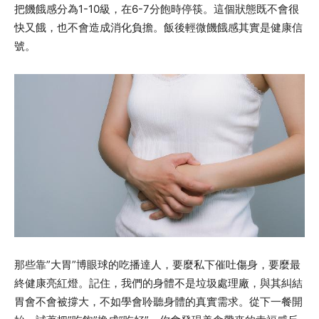
把饑餓感分為1-10級，在6-7分飽時停筷。這個狀態既不會很
快又餓，也不會造成消化負擔。飯後輕微饑餓感其實是健康信
號。
那些靠”大胃”博眼球的吃播達人，要麼私下催吐傷身，要麼最
終健康亮紅燈。記住，我們的身體不是垃圾處理廠，與其糾結
胃會不會被撐大，不如學會聆聽身體的真實需求。從下一餐開