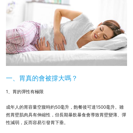
一、胃真的會被撐大嗎？
1、胃的彈性有極限
成年人的胃容量空腹時約50毫升，飽餐後可達1500毫升。雖
然胃壁肌肉具有伸縮性，但長期暴飲暴食會導致胃壁變薄、彈
性減弱，反而容易引發胃下垂。