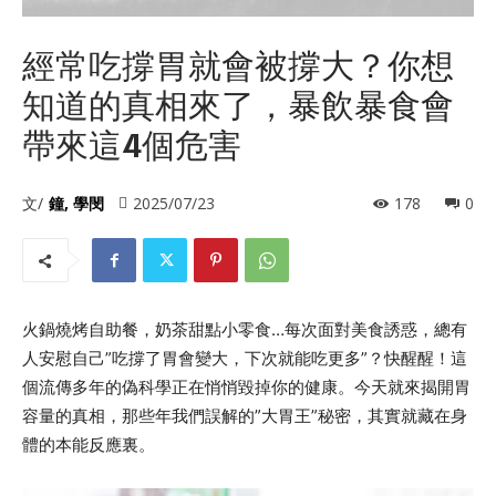
經常吃撐胃就會被撐大？你想
知道的真相來了，暴飲暴食會
帶來這4個危害
文/
鐘, 學閔
2025/07/23
178
0
火鍋燒烤自助餐，奶茶甜點小零食…每次面對美食誘惑，總有
人安慰自己”吃撐了胃會變大，下次就能吃更多”？快醒醒！這
個流傳多年的偽科學正在悄悄毀掉你的健康。今天就來揭開胃
容量的真相，那些年我們誤解的”大胃王”秘密，其實就藏在身
體的本能反應裏。