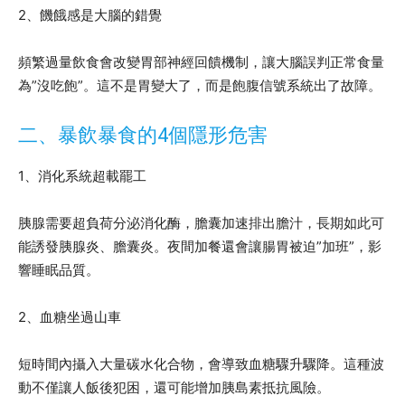
2、饑餓感是大腦的錯覺
頻繁過量飲食會改變胃部神經回饋機制，讓大腦誤判正常食量
為”沒吃飽”。這不是胃變大了，而是飽腹信號系統出了故障。
二、暴飲暴食的4個隱形危害
1、消化系統超載罷工
胰腺需要超負荷分泌消化酶，膽囊加速排出膽汁，長期如此可
能誘發胰腺炎、膽囊炎。夜間加餐還會讓腸胃被迫”加班”，影
響睡眠品質。
2、血糖坐過山車
短時間內攝入大量碳水化合物，會導致血糖驟升驟降。這種波
動不僅讓人飯後犯困，還可能增加胰島素抵抗風險。