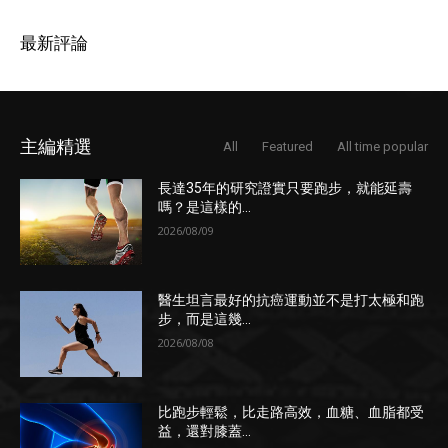
最新評論
主編精選
All
Featured
All time popular
長達35年的研究證實只要跑步，就能延壽
嗎？是這樣的...
2026/08/09
醫生坦言最好的抗癌運動並不是打太極和跑
步，而是這幾...
2026/08/08
比跑步輕鬆，比走路高效，血糖、血脂都受
益，還對膝蓋...