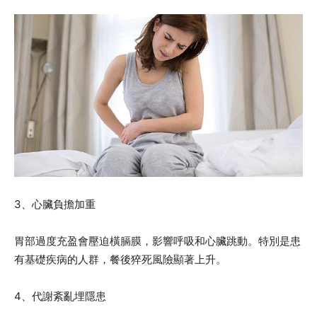
3、心臟負擔加重
胃部過度充盈會壓迫橫膈膜，影響呼吸和心臟跳動。特別是患
有基礎疾病的人群，餐後猝死風險顯著上升。
4、代謝紊亂埋隱患