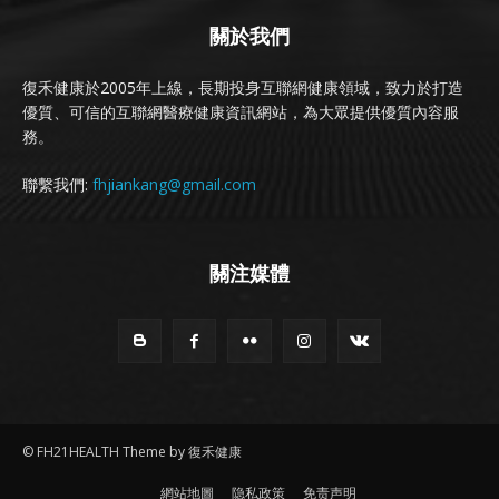
關於我們
復禾健康於2005年上線，長期投身互聯網健康領域，致力於打造
優質、可信的互聯網醫療健康資訊網站，為大眾提供優質內容服
務。
聯繫我們:
fhjiankang@gmail.com
關注媒體
© FH21HEALTH Theme by 復禾健康
網站地圖
隐私政策
免责声明