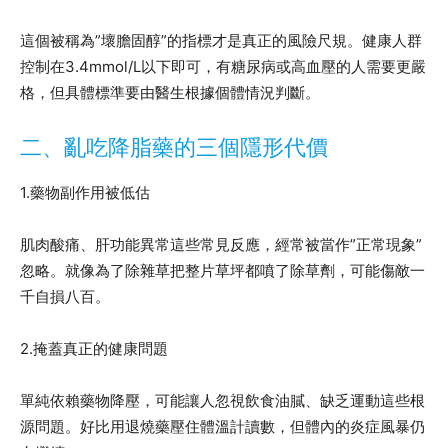
這個被稱為”壞膽固醇”的指標才是真正的風險尺規。健康人群
控制在3.4mmol/L以下即可，有糖尿病或高血壓的人需要更嚴
格，但具體標準要由醫生根據個體情況判斷。
二、亂吃降脂藥的三個隱形代價
1.藥物副作用被低估
肌肉酸痛、肝功能異常這些常見反應，經常被當作”正常現象”
忽略。就像為了除雜草把整片草坪都噴了除草劑，可能傷敵一
千自損八百。
2.掩蓋真正的健康問題
單純依賴藥物降壓，可能讓人忽視飲食油膩、缺乏運動這些根
源問題。好比用退燒藥壓住體溫計讀數，但體內的炎症風暴仍