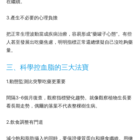
在繼續。
3.產生不必要的心理負擔
把正常生理波動當成疾病治療，容易形成”藥罐子心態”。有些
人甚至發展出吃藥焦慮，明明指標正常還總懷疑自己沒吃夠藥
量。
三、科學控血脂的三大法寶
1.動態監測比突擊吃藥更重要
間隔3-6個月復查，觀察指標變化趨勢。就像觀察植物生長要
看長期走勢，偶爾的落葉不代表整棵樹生病。
2.飲食調整有門道
減少飽和脂肪攝入的同時，要保證優質蛋白和膳食纖維。用橄