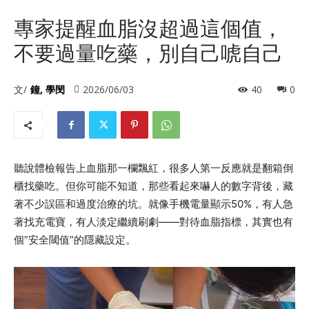
專家提醒血脂沒超過這個值，
不要過量吃藥，別自己唬自己
文/
鐘, 學閔
2026/06/03
40
0
聽說體檢報告上血脂那一欄飄紅，很多人第一反應就是翻箱倒
櫃找藥吃。但你可能不知道，那些看起來嚇人的數字背後，藏
著不少誤區和過度治療的坑。就像手機電量顯示50%，有人急
著找充電寶，有人淡定繼續刷劇——對待血脂指標，其實也有
個”安全閾值”的隱藏設定。