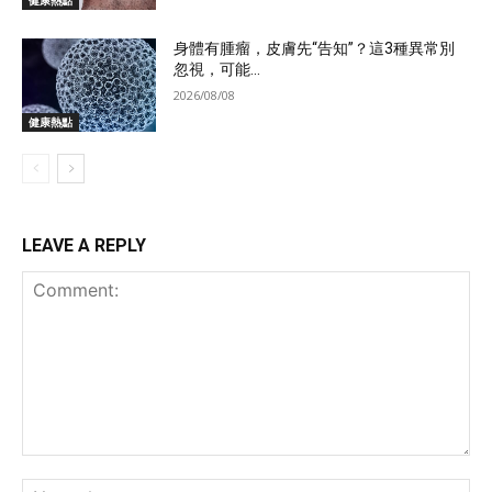
身體有腫瘤，皮膚先“告知”？這3種異常別
忽視，可能...
2026/08/08
健康熱點
LEAVE A REPLY
Comment:
Na