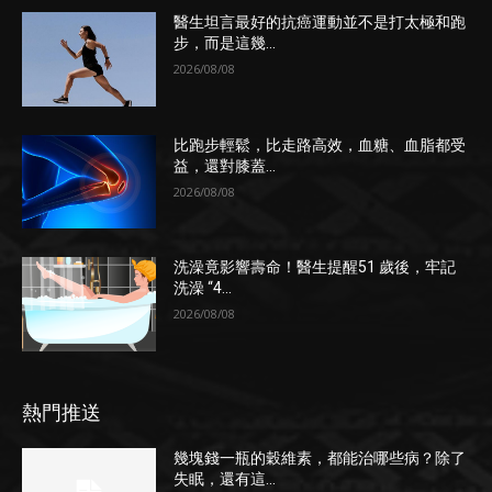
醫生坦言最好的抗癌運動並不是打太極和跑
步，而是這幾...
2026/08/08
比跑步輕鬆，比走路高效，血糖、血脂都受
益，還對膝蓋...
2026/08/08
洗澡竟影響壽命！醫生提醒51 歲後，牢記
洗澡 “4...
2026/08/08
熱門推送
幾塊錢一瓶的穀維素，都能治哪些病？除了
失眠，還有這...